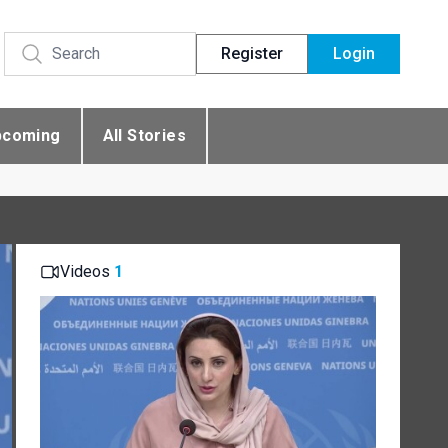
Register
Login
pcoming
All Stories
Videos
1