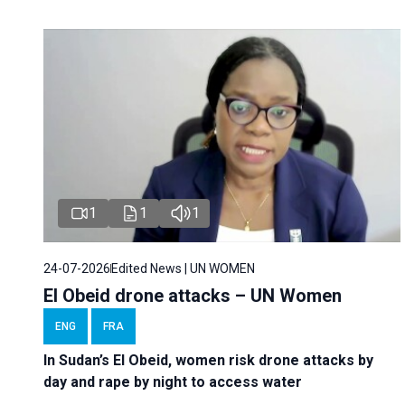
1
1
1
24-07-2026
Edited News | UN WOMEN
El Obeid drone attacks – UN Women
ENG
FRA
In Sudan’s El Obeid, women risk drone attacks by
day and rape by night to access water