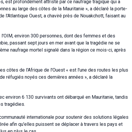
s, est profondément attristé par ce naufrage tragique qui a
nnes au large des côtes de la Mauritanie », a déclaré la porte-
 de l'Atlantique Ouest, a chaviré près de Nouakchott, faisant au
s, l'OIM, environ 300 personnes, dont des femmes et des
bie, passant sept jours en mer avant que la tragédie ne se
ième naufrage mortel signalé dans la région ce mois-ci, après
des côtes de l'Afrique de l'Ouest « est l'une des routes les plus
de réfugiés noyés ces dernières années », a déclaré la
vec environ 6 130 survivants ont débarqué en Mauritanie, tandis
es tragédies.
 communauté internationale pour soutenir des solutions légales
ée afin qu'elles puissent se déplacer à travers les pays et
lus en plus le cas.