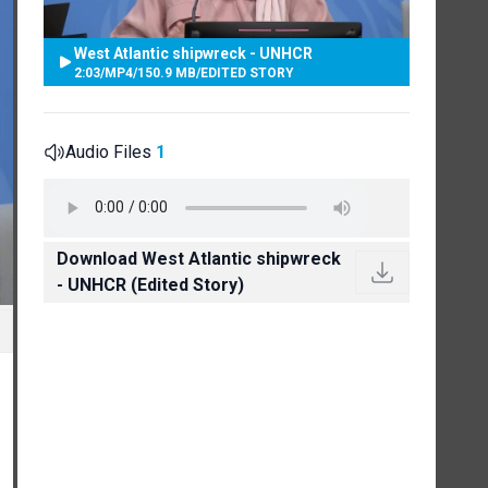
West Atlantic shipwreck - UNHCR
2:03
/
MP4
/
150.9 MB
/
EDITED STORY
Audio Files
1
Download West Atlantic shipwreck
- UNHCR (Edited Story)