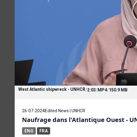
West Atlantic shipwreck - UNHCR
/
2:03
/
MP4
/
150.9 MB
26-07-2024
Edited News | UNHCR
Naufrage dans l'Atlantique Ouest - 
ENG
FRA