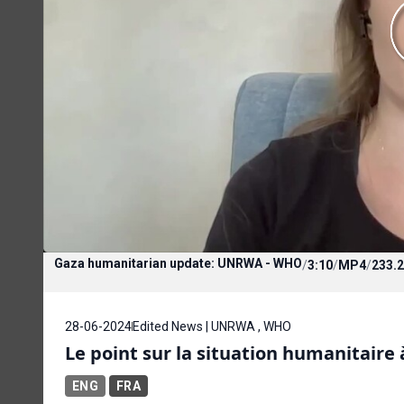
Gaza humanitarian update: UNRWA - WHO
/
3:10
/
MP4
/
233.
28-06-2024
Edited News | UNRWA , WHO
Le point sur la situation humanitair
ENG
FRA