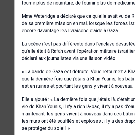
fournir plus de nourriture, de fournir plus de médicame
Mme Wateridge a déclaré que ce qu'elle avait vu de Rafah
de sa première mission en mai, lorsque les forces isra
encore davantage les livraisons d'aide à Gaza.
La scène n'est pas différente dans l'enclave dévasté
qu'elle était à Rafah avant l'opération militaire israélie
déclaré aux journalistes via une liaison vidéo.
« La bande de Gaza est détruite. Vous retournez à Kha
que la dernière fois que j'étais à Khan Younis, les bâti
est en ruines et pourtant les gens y vivent à nouveau. 
Elle a ajouté : « La dernière fois que j'étais là, c'étai
vie de Khan Younis, il n'y a rien là-bas, il n'y a pas d'ea
maintenant, les gens vivent à nouveau dans ces bâtim
les murs ont été soufflés et explosés ; il y a des dr
se protéger du soleil. »