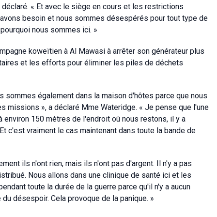
 déclaré. « Et avec le siège en cours et les restrictions
ous avons besoin et nous sommes désespérés pour tout type de
st pourquoi nous sommes ici. »
campagne koweïtien à Al Mawasi à arrêter son générateur plus
ires et les efforts pour éliminer les piles de déchets
ui nous sommes également dans la maison d'hôtes parce que nous
 ces missions », a déclaré Mme Wateridge. « Je pense que l'une
 environ 150 mètres de l'endroit où nous restons, il y a
t c'est vraiment le cas maintenant dans toute la bande de
ment ils n'ont rien, mais ils n'ont pas d'argent. Il n'y a pas
distribué. Nous allons dans une clinique de santé ici et les
pendant toute la durée de la guerre parce qu'il n'y a aucun
 du désespoir. Cela provoque de la panique. »