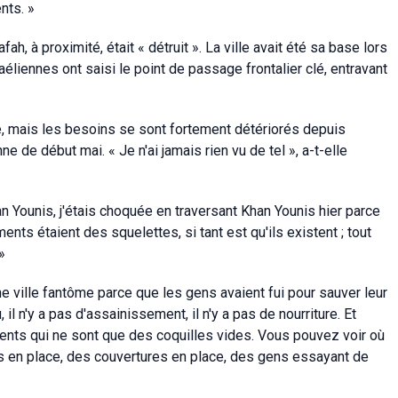
nts. »
, à proximité, était « détruit ». La ville avait été sa base lors
éliennes ont saisi le point de passage frontalier clé, entravant
e, mais les besoins se sont fortement détériorés depuis
nne de début mai. « Je n'ai jamais rien vu de tel », a-t-elle
n Younis, j'étais choquée en traversant Khan Younis hier parce
ments étaient des squelettes, si tant est qu'ils existent ; tout
»
t une ville fantôme parce que les gens avaient fui pour sauver leur
u, il n'y a pas d'assainissement, il n'y a pas de nourriture. Et
ents qui ne sont que des coquilles vides. Vous pouvez voir où
aps en place, des couvertures en place, des gens essayant de