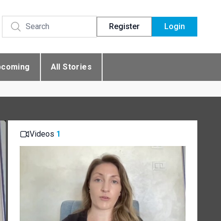
Register
Login
pcoming
All Stories
Videos
1