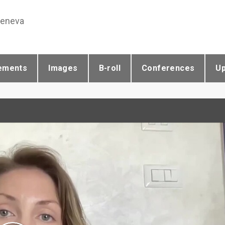
Geneva
ements
Images
B-roll
Conferences
U