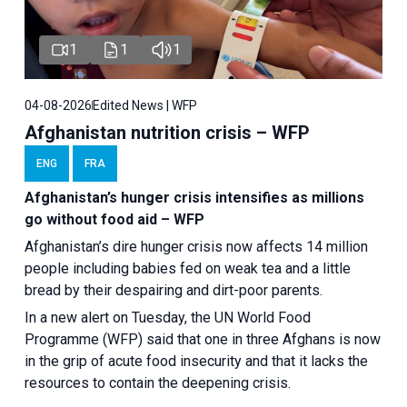
1
1
1
04-08-2026
Edited News | WFP
Afghanistan nutrition crisis – WFP
ENG
FRA
Afghanistan’s hunger crisis intensifies as millions
go without food aid – WFP
Afghanistan’s dire hunger crisis now affects 14 million
people including babies fed on weak tea and a little
bread by their despairing and dirt-poor parents.
In a new alert on Tuesday, the UN World Food
Programme (WFP) said that one in three Afghans is now
in the grip of acute food insecurity and that it lacks the
resources to contain the deepening crisis.