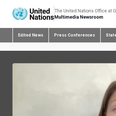
The United Nations Office at 
Multimedia Newsroom
Edited News
Press Conferences
Stat