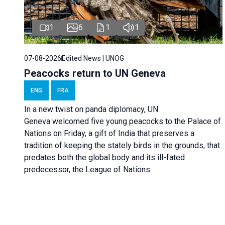
1
6
1
1
07-08-2026
Edited News | UNOG
Peacocks return to UN Geneva
ENG
FRA
In a new twist on panda diplomacy,
UN
Geneva
welcomed five young peacocks to the Palace of
Nations on Friday, a gift of India that preserves a
tradition of keeping the stately birds in the grounds, that
predates both the global body and its ill-fated
predecessor, the League of Nations.