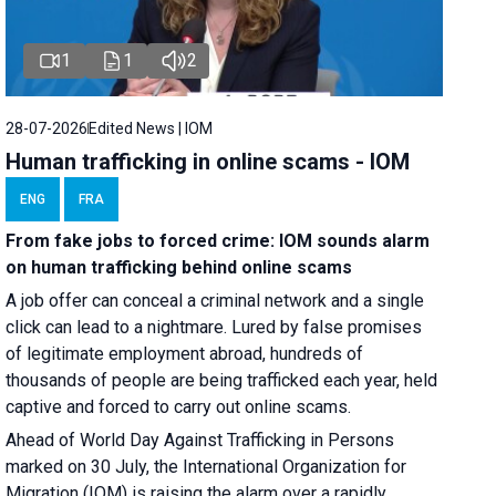
1
1
2
28-07-2026
Edited News | IOM
Human trafficking in online scams - IOM
ENG
FRA
From fake jobs to forced crime: IOM sounds alarm
on human trafficking behind online scams
A job offer can conceal a criminal network and a single
click can lead to a nightmare. Lured by false promises
of legitimate employment abroad, hundreds of
thousands of people are being trafficked each year, held
captive and forced to carry out online scams.
Ahead of World Day Against Trafficking in Persons
marked on 30 July, the International Organization for
Migration (IOM) is raising the alarm over a rapidly