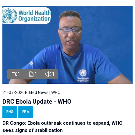
1
1
1
21-07-2026
Edited News | WHO
DRC Ebola Update - WHO
ENG
FRA
DR Congo: Ebola outbreak continues to expand, WHO
sees signs of stabilization