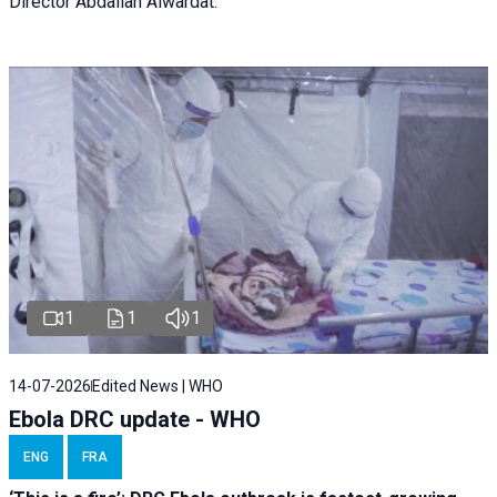
Director Abdallah Alwardat.
1
1
1
14-07-2026
Edited News | WHO
Ebola DRC update - WHO
ENG
FRA