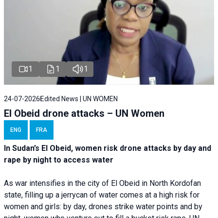
1
1
1
24-07-2026
Edited News | UN WOMEN
El Obeid drone attacks – UN Women
ENG
FRA
In Sudan’s El Obeid, women risk drone attacks by day and
rape by night to access water
As war intensifies in the city of El Obeid in North Kordofan
state, filling up a jerrycan of water comes at a high risk for
women and girls: by day, drones strike water points and by