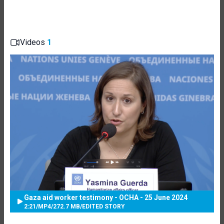
Videos
1
Gaza aid worker testimony - OCHA - 25 June 2024
2:21
/
MP4
/
272.7 MB
/
EDITED STORY