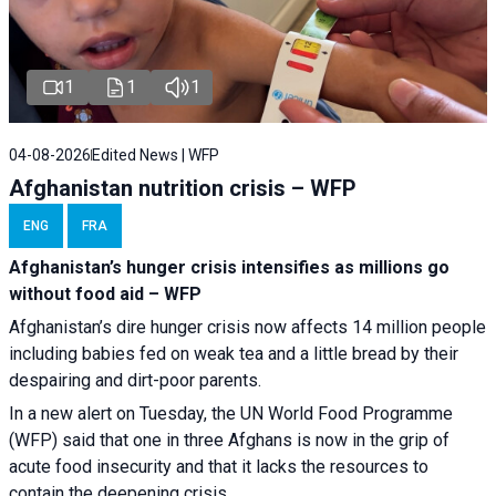
1
1
1
04-08-2026
Edited News | WFP
Afghanistan nutrition crisis – WFP
ENG
FRA
Afghanistan’s hunger crisis intensifies as millions go
without food aid – WFP
Afghanistan’s dire hunger crisis now affects 14 million people
including babies fed on weak tea and a little bread by their
despairing and dirt-poor parents.
In a new alert on Tuesday, the UN World Food Programme
(WFP) said that one in three Afghans is now in the grip of
acute food insecurity and that it lacks the resources to
contain the deepening crisis.