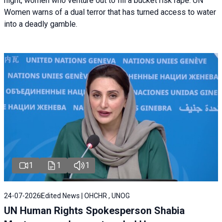
night, women who venture out to fill a bucket risk rape. UN
Women warns of a dual terror that has turned access to water
into a deadly gamble.
1
1
1
24-07-2026
Edited News | OHCHR , UNOG
UN Human Rights Spokesperson Shabia