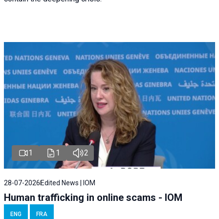
1
1
2
28-07-2026
Edited News | IOM
Human trafficking in online scams - IOM
ENG
FRA