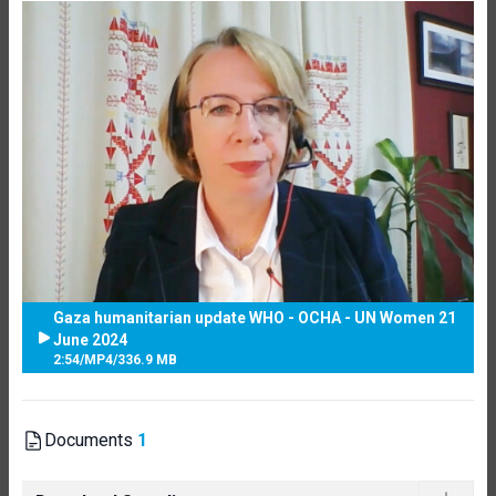
Gaza humanitarian update WHO - OCHA - UN Women 21
June 2024
2:54
/
MP4
/
336.9 MB
Documents
1