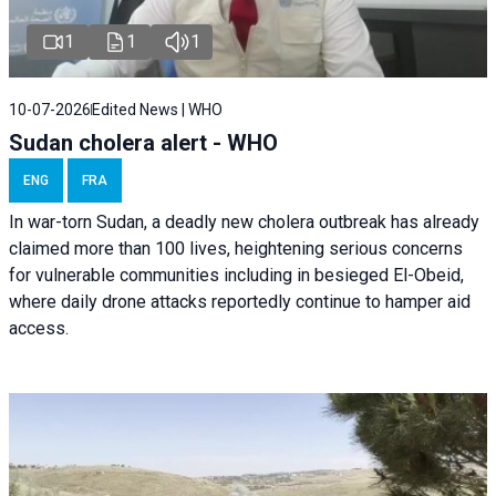
1
1
1
10-07-2026
Edited News | WHO
Sudan cholera alert - WHO
ENG
FRA
In war-torn Sudan, a deadly new cholera outbreak has already
claimed more than 100 lives, heightening serious concerns
for vulnerable communities including in besieged El-Obeid,
where daily drone attacks reportedly continue to hamper aid
access.