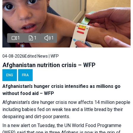
1
1
1
04-08-2026
Edited News | WFP
Afghanistan nutrition crisis – WFP
ENG
FRA
Afghanistan’s hunger crisis intensifies as millions go
without food aid – WFP
Afghanistan’s dire hunger crisis now affects 14 million people
including babies fed on weak tea and a little bread by their
despairing and dirt-poor parents.
In a new alert on Tuesday, the UN World Food Programme
(WFP) said that one in three Afghans is now in the grip of