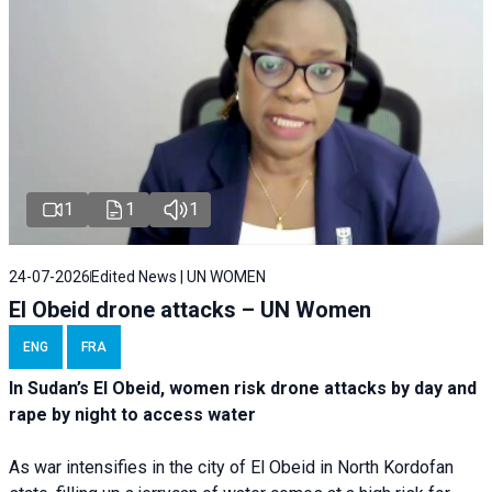
1
1
1
24-07-2026
Edited News | UN WOMEN
El Obeid drone attacks – UN Women
ENG
FRA
In Sudan’s El Obeid, women risk drone attacks by day and
rape by night to access water
As war intensifies in the city of El Obeid in North Kordofan