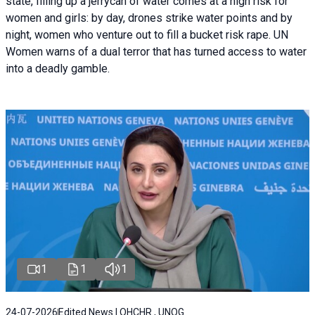
state, filling up a jerrycan of water comes at a high risk for
women and girls: by day, drones strike water points and by
night, women who venture out to fill a bucket risk rape. UN
Women warns of a dual terror that has turned access to water
into a deadly gamble.
1
1
1
24-07-2026
Edited News | OHCHR , UNOG