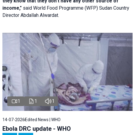
they know that they don't have any other source of
income,"
said World Food Programme (WFP) Sudan Country
Director Abdallah Alwardat.
1
1
1
14-07-2026
Edited News | WHO
Ebola DRC update - WHO