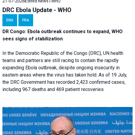
21-07-2026
Edited News | WHO
DRC Ebola Update - WHO
ENG
FRA
DR Congo: Ebola outbreak continues to expand, WHO
sees signs of stabilization
In the Democratic Republic of the Congo (DRC), UN health
teams and partners are still racing to contain the rapidly
expanding Ebola outbreak, despite ongoing insecurity in
eastern areas where the virus has taken hold. As of 19 July,
the DRC Government has recorded 2,423 confirmed cases,
including 967 deaths and 469 patient recoveries.