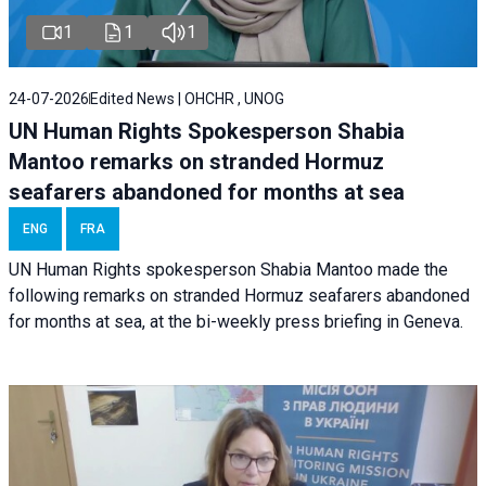
1
1
1
24-07-2026
Edited News | OHCHR , UNOG
UN Human Rights Spokesperson Shabia
Mantoo remarks on stranded Hormuz
seafarers abandoned for months at sea
ENG
FRA
UN Human Rights spokesperson Shabia Mantoo made the
following remarks on stranded Hormuz seafarers abandoned
for months at sea, at the bi-weekly press briefing in Geneva.