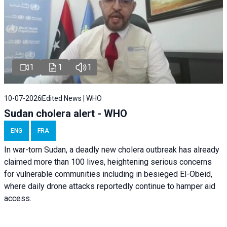
1
1
1
10-07-2026
Edited News | WHO
Sudan cholera alert - WHO
ENG
FRA
In war-torn Sudan, a deadly new cholera outbreak has already
claimed more than 100 lives, heightening serious concerns
for vulnerable communities including in besieged El-Obeid,
where daily drone attacks reportedly continue to hamper aid
access.