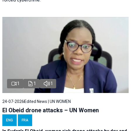
1
1
1
24-07-2026
Edited News | UN WOMEN
El Obeid drone attacks – UN Women
ENG
FRA