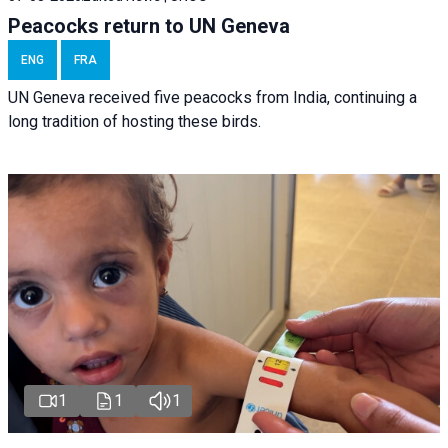
Peacocks return to UN Geneva
ENG
FRA
UN Geneva received five peacocks from India, continuing a
long tradition of hosting these birds.
1
1
1