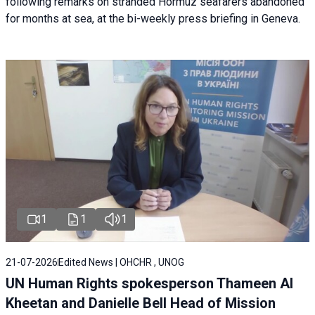
following remarks on stranded Hormuz seafarers abandoned
for months at sea, at the bi-weekly press briefing in Geneva.
1
1
1
21-07-2026
Edited News | OHCHR , UNOG
UN Human Rights spokesperson Thameen Al
Kheetan and Danielle Bell Head of Mission