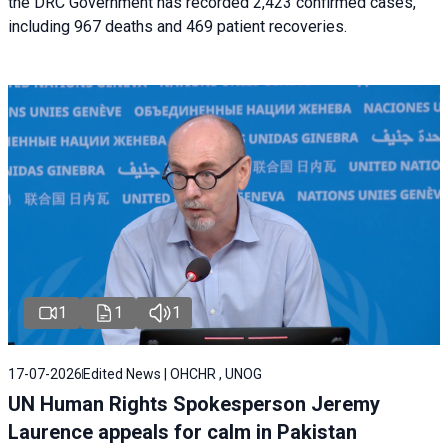
the DRC Government has recorded 2,423 confirmed cases,
including 967 deaths and 469 patient recoveries.
1
1
1
17-07-2026
Edited News | OHCHR , UNOG
UN Human Rights Spokesperson Jeremy
Laurence appeals for calm in Pakistan