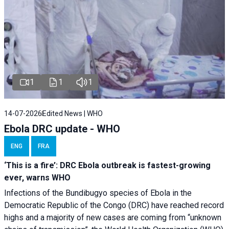
1
1
1
14-07-2026
Edited News | WHO
Ebola DRC update - WHO
ENG
FRA
‘This is a fire’: DRC Ebola outbreak is fastest-growing
ever, warns WHO
Infections of the Bundibugyo species of Ebola in the
Democratic Republic of the Congo (DRC) have reached record
highs and a majority of new cases are coming from “unknown