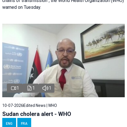
chains of transmission”, the World Health Organization (WHO)
warned on Tuesday.
1
1
1
10-07-2026
Edited News | WHO
Sudan cholera alert - WHO
ENG
FRA