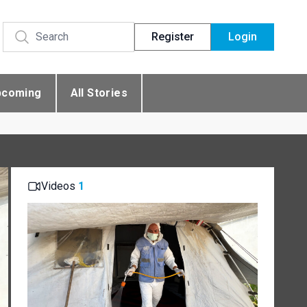
Register
Login
pcoming
All Stories
Videos
1