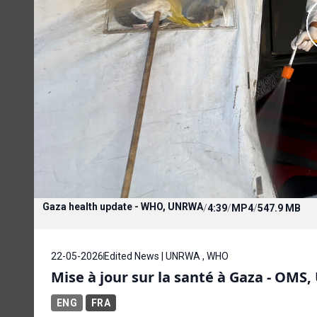
Gaza health update - WHO, UNRWA
/
4:39
/
MP4
/
547.9 MB
22-05-2026
Edited News | UNRWA , WHO
Mise à jour sur la santé à Gaza - OM
ENG
FRA