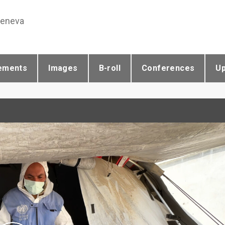
Geneva
ements
Images
B-roll
Conferences
U