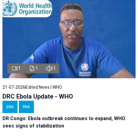
1
1
1
21-07-2026
Edited News | WHO
DRC Ebola Update - WHO
ENG
FRA
DR Congo: Ebola outbreak continues to expand, WHO
sees signs of stabilization