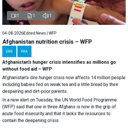
1
1
1
04-08-2026
Edited News | WFP
Afghanistan nutrition crisis – WFP
ENG
FRA
Afghanistan’s hunger crisis intensifies as millions go
without food aid – WFP
Afghanistan’s dire hunger crisis now affects 14 million people
including babies fed on weak tea and a little bread by their
despairing and dirt-poor parents.
In a new alert on Tuesday, the UN World Food Programme
(WFP) said that one in three Afghans is now in the grip of
acute food insecurity and that it lacks the resources to
contain the deepening crisis.