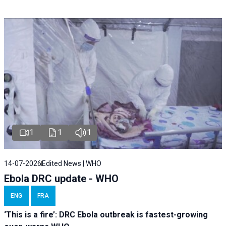
1
1
1
14-07-2026
Edited News | WHO
Ebola DRC update - WHO
ENG
FRA
‘This is a fire’: DRC Ebola outbreak is fastest-growing