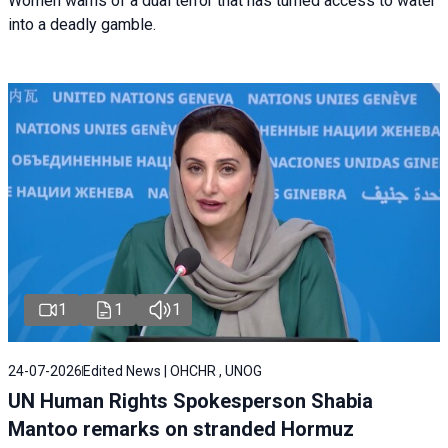
Women warns of a dual terror that has turned access to water
into a deadly gamble.
1
1
1
24-07-2026
Edited News | OHCHR , UNOG
UN Human Rights Spokesperson Shabia
Mantoo remarks on stranded Hormuz