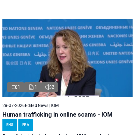
1
1
2
28-07-2026
Edited News | IOM
Human trafficking in online scams - IOM
ENG
FRA