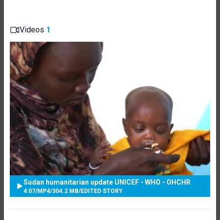
Videos
1
Sudan humanitarian update UNICEF - WHO - OHCHR
4:07
/
MP4
/
304.2 MB
/
EDITED STORY