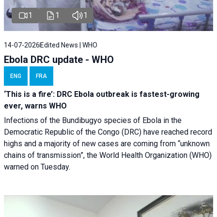
1
1
1
14-07-2026
Edited News | WHO
Ebola DRC update - WHO
ENG
FRA
‘This is a fire’: DRC Ebola outbreak is fastest-growing
ever, warns WHO
Infections of the Bundibugyo species of Ebola in the
Democratic Republic of the Congo (DRC) have reached record
highs and a majority of new cases are coming from “unknown
chains of transmission”, the World Health Organization (WHO)
warned on Tuesday.