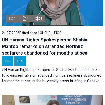
1
1
1
24-07-2026
Edited News | OHCHR , UNOG
UN Human Rights Spokesperson Shabia
Mantoo remarks on stranded Hormuz
seafarers abandoned for months at sea
ENG
FRA
UN Human Rights spokesperson Shabia Mantoo made the
following remarks on stranded Hormuz seafarers abandoned
for months at sea, at the bi-weekly press briefing in Geneva.