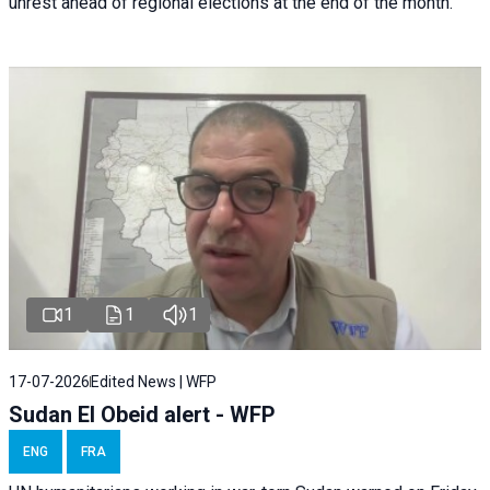
unrest ahead of regional elections at the end of the month.
1
1
1
17-07-2026
Edited News | WFP
Sudan El Obeid alert - WFP
ENG
FRA