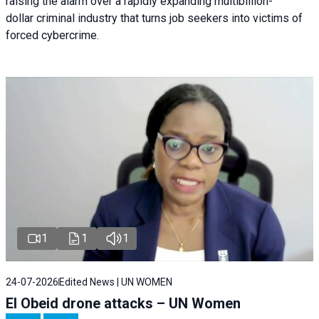
raising the alarm over a rapidly expanding multibillion-
dollar criminal industry that turns job seekers into victims of
forced cybercrime.
1
1
1
24-07-2026
Edited News | UN WOMEN
El Obeid drone attacks – UN Women