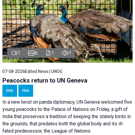
1
6
1
1
07-08-2026
Edited News | UNOG
Peacocks return to UN Geneva
ENG
FRA
In a new twist on panda diplomacy,
UN Geneva
welcomed five
young peacocks to the Palace of Nations on Friday, a gift of
India that preserves a tradition of keeping the stately birds in
the grounds, that predates both the global body and its ill-
fated predecessor, the League of Nations.