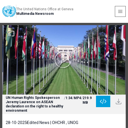
The United Nations Office at Geneva
Multimedia Newsroom
UN Human Rights Spokesperson
/
1:34
/
MP4
/
219.9
Jeremy Laurence on ASEAN
MB
declaration on the right to a healthy
environment
28-10-2025
Edited News | OHCHR , UNOG