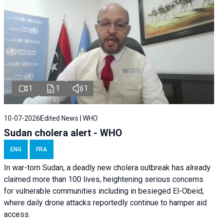
1
1
1
10-07-2026
Edited News | WHO
Sudan cholera alert - WHO
ENG
FRA
In war-torn Sudan, a deadly new cholera outbreak has already
claimed more than 100 lives, heightening serious concerns
for vulnerable communities including in besieged El-Obeid,
where daily drone attacks reportedly continue to hamper aid
access.