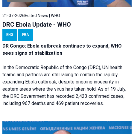
21-07-2026
Edited News | WHO
DRC Ebola Update - WHO
ENG
FRA
DR Congo: Ebola outbreak continues to expand, WHO
sees signs of stabilization
In the Democratic Republic of the Congo (DRC), UN health
teams and partners are still racing to contain the rapidly
expanding Ebola outbreak, despite ongoing insecurity in
eastern areas where the virus has taken hold. As of 19 July,
the DRC Government has recorded 2,423 confirmed cases,
including 967 deaths and 469 patient recoveries.