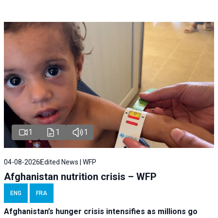
1
1
1
04-08-2026
Edited News | WFP
Afghanistan nutrition crisis – WFP
ENG
FRA
Afghanistan’s hunger crisis intensifies as millions go