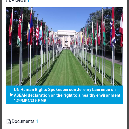
Videos
1
UN Human Rights Spokesperson Jeremy Laurence on
ASEAN declaration on the right to a healthy environment
1:34
/
MP4
/
219.9 MB
Documents
1