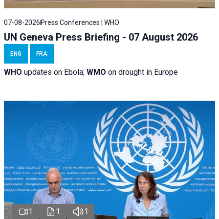
07-08-2026
Press Conferences | WHO
UN Geneva Press Briefing - 07 August 2026
ENG
FRA
WHO
updates on Ebola;
WMO
on drought in Europe
1
1
1