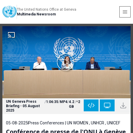
The United Nations Office at Geneva
Multimedia Newsroom
UN Geneva Press
/
1:06:35
/
MP4
/
4.2
/
2
Briefing - 05 August
GB
2025
05-08-2025
Press Conferences | UN WOMEN , UNHCR , UNICEF
Conférence de presse de l'ONU à Genève