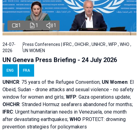
1
1
1
24-07-
Press Conferences | IFRC , OHCHR , UNHCR , WFP , WHO ,
2026
UN WOMEN
UN Geneva Press Briefing - 24 July 2026
ENG
FRA
UNHCR
:
75 years of the Refugee Convention;
UN Women
: El
Obeid, Sudan - d
rone attacks and sexual violence - no safety
window for women and girls;
WFP
:
Gaza operations
update;
OHCHR
:
Stranded Hormuz seafarers abandoned for months;
IFRC
:
Urgent humanitarian needs in Venezuela, one month
after devastating earthquakes;
WHO
PROTECT: drowning
prevention strategies for policymakers