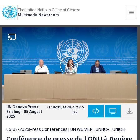
The United Nations Office at Geneva
Multimedia Newsroom
UN Geneva Press
/
1:06:35
/
MP4
/
4.2
/
2
Briefing - 05 August
GB
2025
05-08-2025
Press Conferences | UN WOMEN , UNHCR , UNICEF
Conférence de presse de l'ONU à Genève