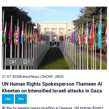
1
1
21-07-2026
Edited News | OHCHR , UNOG
UN Human Rights Spokesperson Thameen Al
Kheetan on Intensified Israeli attacks in Gaza
ENG
FRA
At the bi-weekly press briefing in Geneva, UN Human Rights