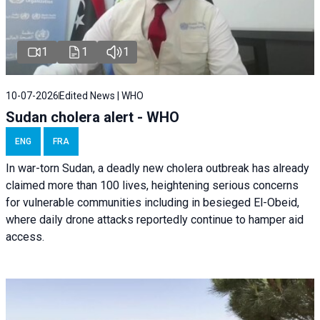
1
1
1
10-07-2026
Edited News | WHO
Sudan cholera alert - WHO
ENG
FRA
In war-torn Sudan, a deadly new cholera outbreak has already
claimed more than 100 lives, heightening serious concerns
for vulnerable communities including in besieged El-Obeid,
where daily drone attacks reportedly continue to hamper aid
access.