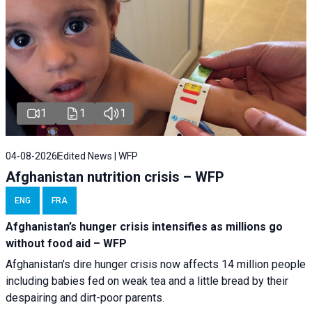
1
1
1
04-08-2026
Edited News | WFP
Afghanistan nutrition crisis – WFP
ENG
FRA
Afghanistan’s hunger crisis intensifies as millions go
without food aid – WFP
Afghanistan’s dire hunger crisis now affects 14 million people
including babies fed on weak tea and a little bread by their
despairing and dirt-poor parents.