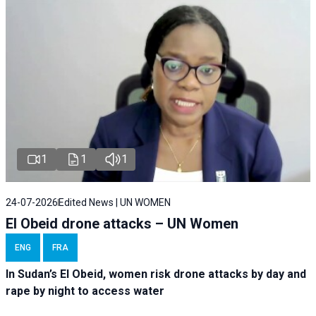
1
1
1
24-07-2026
Edited News | UN WOMEN
El Obeid drone attacks – UN Women
ENG
FRA
In Sudan’s El Obeid, women risk drone attacks by day and
rape by night to access water