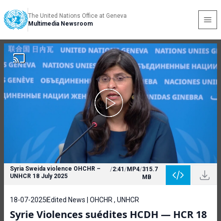
The United Nations Office at Geneva
Multimedia Newsroom
Syria Sweida violence OHCHR –
/
2:41
/
MP4
/
315.7
UNHCR 18 July 2025
MB
18-07-2025
Edited News | OHCHR , UNHCR
Syrie Violences suédites HCDH — HCR 18