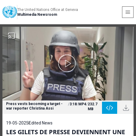
The United Nations Office at Geneva
Multimedia Newsroom
Press vests becoming a target -
/
3:18
/
MP4
/
232.7
war reporter Christina Assi
MB
19-05-2025
Edited News
LES GILETS DE PRESSE DEVIENNENT UNE