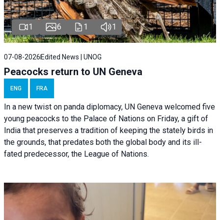
1
6
1
1
07-08-2026
Edited News | UNOG
Peacocks return to UN Geneva
ENG
FRA
In a new twist on panda diplomacy,
UN Geneva
welcomed five
young peacocks to the Palace of Nations on Friday, a gift of
India that preserves a tradition of keeping the stately birds in
the grounds, that predates both the global body and its ill-
fated predecessor, the League of Nations.