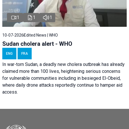
1
1
1
10-07-2026
Edited News | WHO
Sudan cholera alert - WHO
ENG
FRA
In war-torn Sudan, a deadly new cholera outbreak has already
claimed more than 100 lives, heightening serious concerns
for vulnerable communities including in besieged El-Obeid,
where daily drone attacks reportedly continue to hamper aid
access.