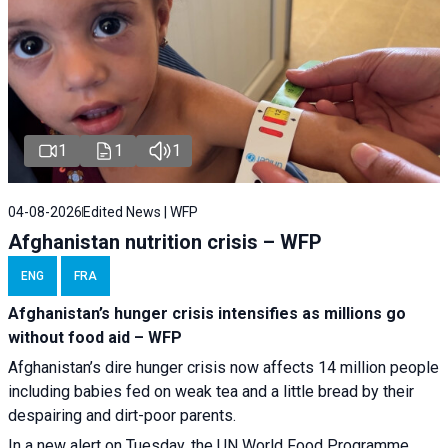
1
1
1
04-08-2026
Edited News | WFP
Afghanistan nutrition crisis – WFP
ENG
FRA
Afghanistan’s hunger crisis intensifies as millions go
without food aid – WFP
Afghanistan’s dire hunger crisis now affects 14 million people
including babies fed on weak tea and a little bread by their
despairing and dirt-poor parents.
In a new alert on Tuesday, the UN World Food Programme