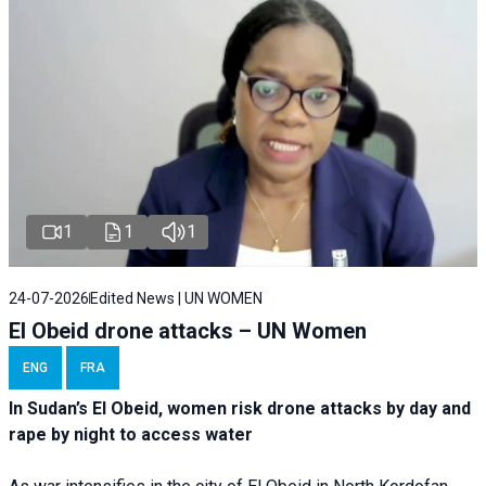
1
1
1
24-07-2026
Edited News | UN WOMEN
El Obeid drone attacks – UN Women
ENG
FRA
In Sudan’s El Obeid, women risk drone attacks by day and
rape by night to access water