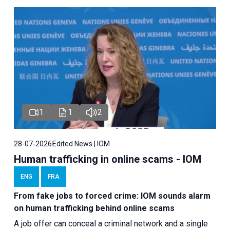
1
1
2
28-07-2026
Edited News | IOM
Human trafficking in online scams - IOM
ENG
FRA
From fake jobs to forced crime: IOM sounds alarm
on human trafficking behind online scams
A job offer can conceal a criminal network and a single