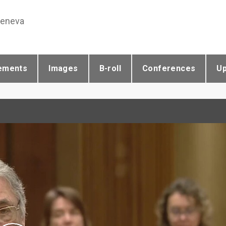
Geneva
ements
Images
B-roll
Conferences
U