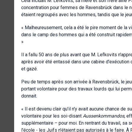
Cela incluait M. Lefkovits, sa mère et son frère aîné 
concentration pour femmes de Ravensbrück dans le n
étaient regroupés avec les hommes, tandis que le jeun
« Malheureusement, cela a été le pire moment de la vi
dans le camp des hommes qui a été construit rapidemen
»
Il a fallu 50 ans de plus avant que M. Lefkovits n'app
après avoir été entassé dans une cabine d'exécution 
et gazé.
Peu de temps après son arrivée à Ravensbrück, le jeu
portant volontaire pour des travaux lourds qui lui perm
donnait.
« Il est devenu clair qu'il n'y avait aucune chance de s
volontaire pour les soi-disant
Aussenkommandos
, e
supplémentaire – pour moi. En rentrant du travail, sa 
l'école - les Juifs n'étaient pas autorisés à le faire. 