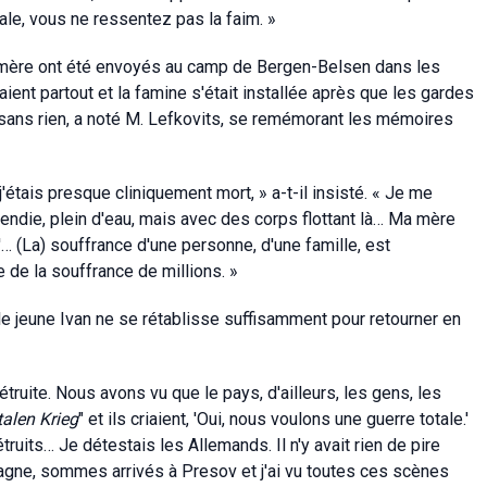
tale, vous ne ressentez pas la faim. »
 mère ont été envoyés au camp de Bergen-Belsen dans les
ient partout et la famine s'était installée après que les gardes
s sans rien, a noté M. Lefkovits, se remémorant les mémoires
 j'étais presque cliniquement mort, » a-t-il insisté. « Je me
cendie, plein d'eau, mais avec des corps flottant là… Ma mère
.'… (La) souffrance d'une personne, d'une famille, est
e de la souffrance de millions. »
 le jeune Ivan ne se rétablisse suffisamment pour retourner en
truite. Nous avons vu que le pays, d'ailleurs, les gens, les
talen Krieg
" et ils criaient, 'Oui, nous voulons une guerre totale.'
étruits… Je détestais les Allemands. Il n'y avait rien de pire
agne, sommes arrivés à Presov et j'ai vu toutes ces scènes