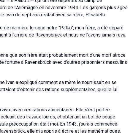
Paul – « Palko » – qui ont été déportés au camp de
ord de l'Allemagne en novembre 1944. Les garçons plus âgés
e Ivan de sept ans restait avec sa mère, Elisabeth.
e de ma mère lorsque notre "Palko", mon frère, a été séparé
t à l'arrière de Ravensbrück et nous ne l'avons jamais revu.
renne que son frère était probablement mort d'une mort atroce
de fortune à Ravensbrück avec d'autres prisonniers masculins
ne Ivan a expliqué comment sa mère le nourrissait en se
ettaient d'obtenir des rations supplémentaires, qu'elle lui
urvivre avec ces rations alimentaires. Elle s'est portée
ffectuant des travaux lourds, et obtenant un bol de soupe
seule préoccupation était moi. En 1943, j'aurais commencé
À Ravensbrück, elle m'a appris à écrire et les mathématiques.