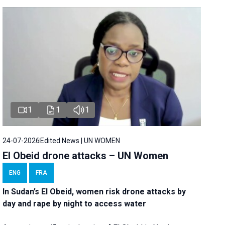
1
1
1
24-07-2026
Edited News | UN WOMEN
El Obeid drone attacks – UN Women
ENG
FRA
In Sudan’s El Obeid, women risk drone attacks by
day and rape by night to access water