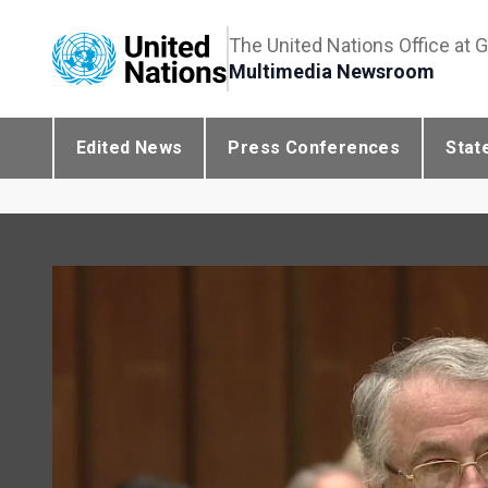
The United Nations Office at 
Multimedia Newsroom
Edited News
Press Conferences
Stat