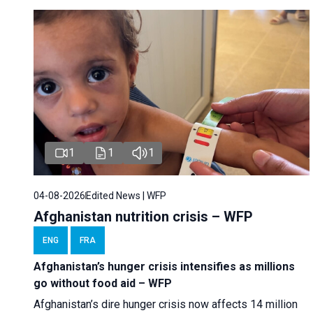
1
1
1
04-08-2026
Edited News | WFP
Afghanistan nutrition crisis – WFP
ENG
FRA
Afghanistan’s hunger crisis intensifies as millions
go without food aid – WFP
Afghanistan’s dire hunger crisis now affects 14 million