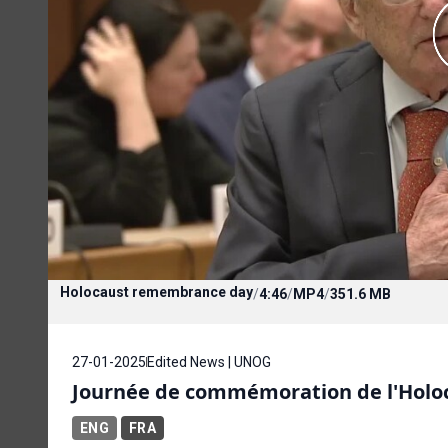
Holocaust remembrance day
/
4:46
/
MP4
/
351.6 MB
27-01-2025
Edited News | UNOG
Journée de commémoration de l'Holo
ENG
FRA