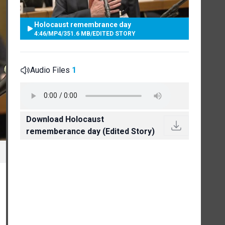
Holocaust remembrance day
4:46
/
MP4
/
351.6 MB
/
EDITED STORY
Audio Files
1
Download Holocaust
rememberance day (Edited Story)