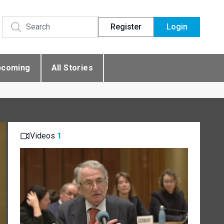
Register
Login
pcoming
All Stories
Videos
1