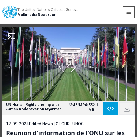
The United Nations Office at Geneva
Multimedia Newsroom
UN Human Rights briefing with
/
3:46
/
MP4
/
552.1
James Rodehaver on Myanmar
MB
17-09-2024
Edited News | OHCHR , UNOG
Réunion d'information de l'ONU sur les