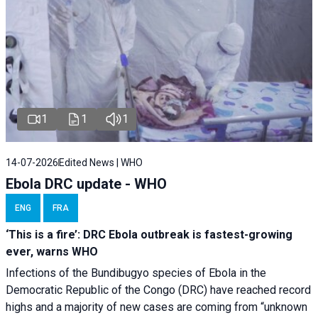
1
1
1
14-07-2026
Edited News | WHO
Ebola DRC update - WHO
ENG
FRA
‘This is a fire’: DRC Ebola outbreak is fastest-growing
ever, warns WHO
Infections of the Bundibugyo species of Ebola in the
Democratic Republic of the Congo (DRC) have reached record
highs and a majority of new cases are coming from “unknown