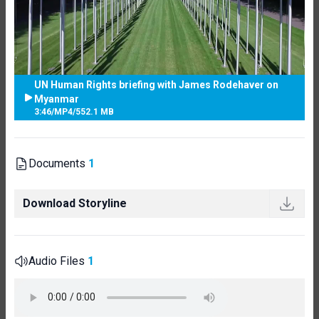
UN Human Rights briefing with James Rodehaver on
Myanmar
3:46
/
MP4
/
552.1 MB
Documents
1
Download Storyline
Audio Files
1