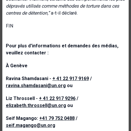
dépravés utilisés comme méthodes de torture dans ces
centres de détention
,”
a-t-il déclaré.
FIN
Pour plus d'informations et demandes des médias,
veuillez contacter :
À Genève
Ravina Shamdasani -
+ 41 22 917 9169
/
ravina.shamdasani@un.org
ou
Liz Throssell -
+ 41 22 917 9296
/
elizabeth.throssell@un.org
ou
Seif Magango:
+41 79 752 0488
/
seif.magango@un.org