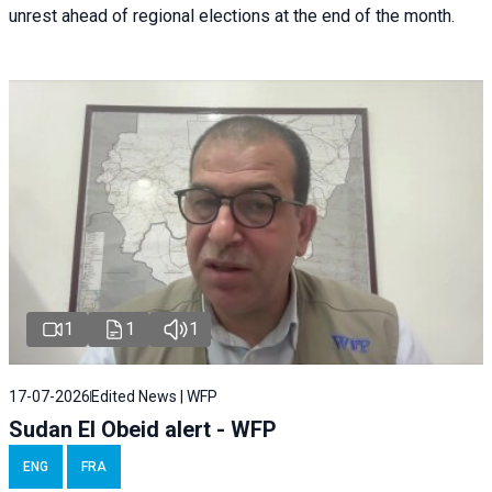
unrest ahead of regional elections at the end of the month.
1
1
1
17-07-2026
Edited News | WFP
Sudan El Obeid alert - WFP
ENG
FRA