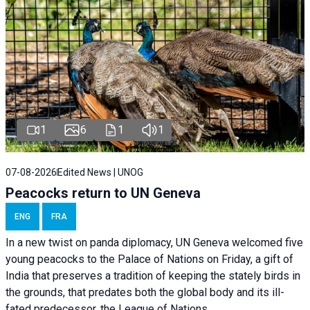
1
6
1
1
07-08-2026
Edited News | UNOG
Peacocks return to UN Geneva
ENG
FRA
In a new twist on panda diplomacy,
UN Geneva
welcomed five
young peacocks to the Palace of Nations on Friday, a gift of
India that preserves a tradition of keeping the stately birds in
the grounds, that predates both the global body and its ill-
fated predecessor, the League of Nations.