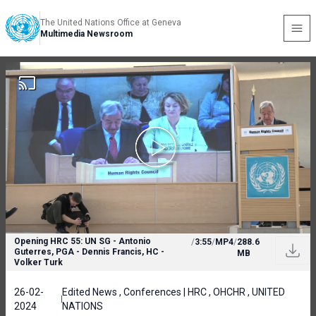
The United Nations Office at Geneva
Multimedia Newsroom
Opening HRC 55: UN SG - Antonio
/
3:55
/
MP4
/
288.6
Guterres, PGA - Dennis Francis, HC -
MB
Volker Turk
26-02-
Edited News , Conferences | HRC , OHCHR , UNITED
2024
NATIONS