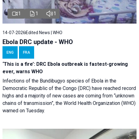
1
1
1
14-07-2026
Edited News | WHO
Ebola DRC update - WHO
ENG
FRA
‘This is a fire’: DRC Ebola outbreak is fastest-growing
ever, warns WHO
Infections of the Bundibugyo species of Ebola in the
Democratic Republic of the Congo (DRC) have reached record
highs and a majority of new cases are coming from “unknown
chains of transmission”, the World Health Organization (WHO)
warned on Tuesday.