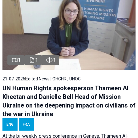
1
1
1
21-07-2026
Edited News | OHCHR , UNOG
UN Human Rights spokesperson Thameen Al
Kheetan and Danielle Bell Head of Mission
Ukraine on the deepening impact on civilians of
the war in Ukraine
ENG
FRA
At the bi-weekly press conference in Geneva, Thameen Al-