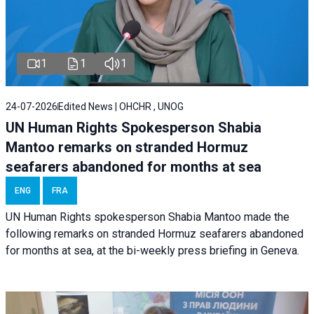
1
1
1
24-07-2026
Edited News | OHCHR , UNOG
UN Human Rights Spokesperson Shabia
Mantoo remarks on stranded Hormuz
seafarers abandoned for months at sea
ENG
FRA
UN Human Rights spokesperson Shabia Mantoo made the
following remarks on stranded Hormuz seafarers abandoned
for months at sea, at the bi-weekly press briefing in Geneva.