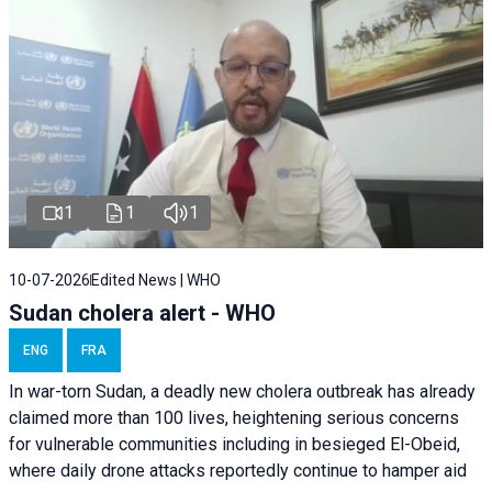
1
1
1
10-07-2026
Edited News | WHO
Sudan cholera alert - WHO
ENG
FRA
In war-torn Sudan, a deadly new cholera outbreak has already
claimed more than 100 lives, heightening serious concerns
for vulnerable communities including in besieged El-Obeid,
where daily drone attacks reportedly continue to hamper aid