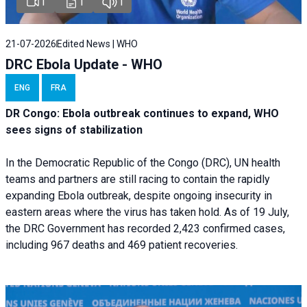
1
1
1
21-07-2026
Edited News | WHO
DRC Ebola Update - WHO
ENG
FRA
DR Congo: Ebola outbreak continues to expand, WHO
sees signs of stabilization
In the Democratic Republic of the Congo (DRC), UN health
teams and partners are still racing to contain the rapidly
expanding Ebola outbreak, despite ongoing insecurity in
eastern areas where the virus has taken hold. As of 19 July,
the DRC Government has recorded 2,423 confirmed cases,
including 967 deaths and 469 patient recoveries.