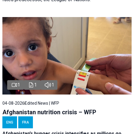
1
1
1
04-08-2026
Edited News | WFP
Afghanistan nutrition crisis – WFP
ENG
FRA
Afghanistan’s hunger crisis intensifies as millions go