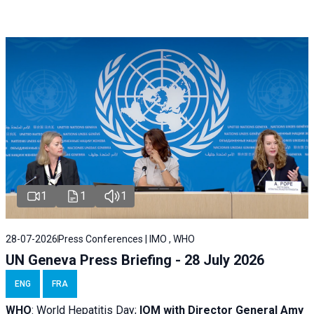
1
1
1
28-07-2026
Press Conferences | IMO , WHO
UN Geneva Press Briefing - 28 July 2026
ENG
FRA
WHO
: World Hepatitis Day;
IOM with
Director General Amy