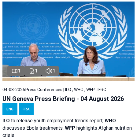
1
1
1
04-08-2026
Press Conferences | ILO , WHO , WFP , IFRC
UN Geneva Press Briefing - 04 August 2026
ENG
FRA
ILO
to release youth employment trends report;
WHO
discusses Ebola treatments;
WFP
highlights Afghan nutrition
crisis