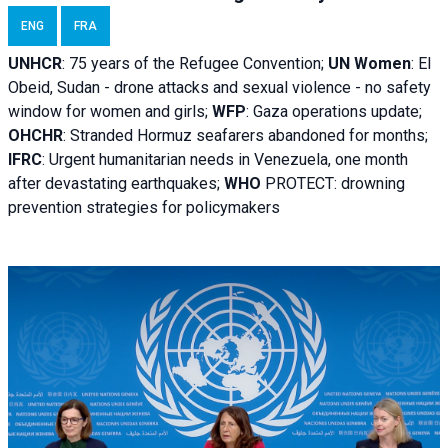
ENG
FRA
UNHCR
:
75 years of the Refugee Convention;
UN Women
: El
Obeid, Sudan - d
rone attacks and sexual violence - no safety
window for women and girls;
WFP
:
Gaza operations
update;
OHCHR
:
Stranded Hormuz seafarers abandoned for months;
IFRC
:
Urgent humanitarian needs in Venezuela, one month
after devastating earthquakes;
WHO
PROTECT: drowning
prevention strategies for policymakers