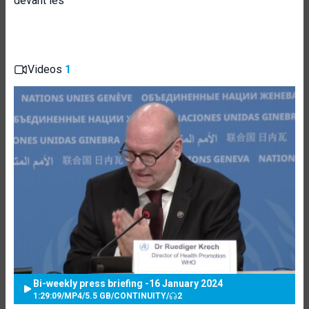
devant les
Videos
1
Bi-weekly press briefing -16 January 2024
1:29:09
/
MP4
/
5.5 GB
/
CONTINUITY
/
2