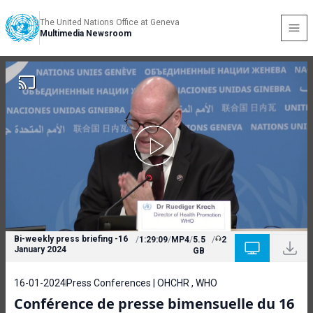
The United Nations Office at Geneva
Multimedia Newsroom
Bi-weekly press briefing -16
/
1:29:09
/
MP4
/
5.5
/
2
January 2024
GB
16-01-2024
Press Conferences | OHCHR , WHO
Conférence de presse bimensuelle du 16