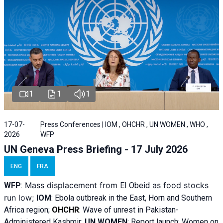
1
1
1
17-07-
Press Conferences | IOM , OHCHR , UN WOMEN , WHO ,
2026
WFP
UN Geneva Press Briefing - 17 July 2026
ENG
FRA
Mass displacement from
as food stocks
WFP
:
El
Obeid
run low;
IOM
:
Ebola outbreak in the East, Horn and Southern
Africa region;
OHCHR
:
Wave of unrest in Pakistan-
Administered Kashmir;
UN WOMEN
: R
eport launch: Women on