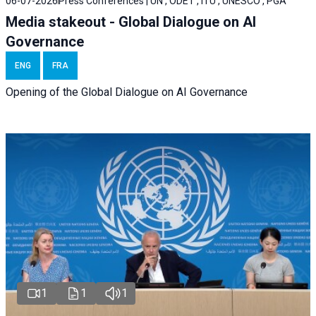
06-07-2026
Press Conferences | UN , ODET , ITU , UNESCO , PGA
Media stakeout - Global Dialogue on AI
Governance
ENG
FRA
Opening of the Global Dialogue on AI Governance
1
1
1