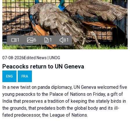
1
6
1
1
07-08-2026
Edited News | UNOG
Peacocks return to UN Geneva
ENG
FRA
In a new twist on panda diplomacy,
UN Geneva
welcomed five
young peacocks to the Palace of Nations on Friday, a gift of
India that preserves a tradition of keeping the stately birds in
the grounds, that predates both the global body and its ill-
fated predecessor, the League of Nations.