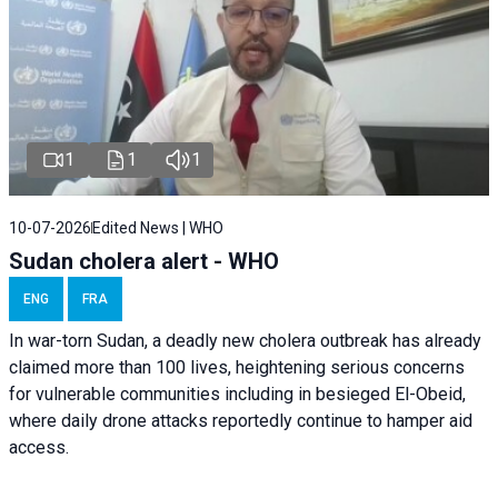
1
1
1
10-07-2026
Edited News | WHO
Sudan cholera alert - WHO
ENG
FRA
In war-torn Sudan, a deadly new cholera outbreak has already
claimed more than 100 lives, heightening serious concerns
for vulnerable communities including in besieged El-Obeid,
where daily drone attacks reportedly continue to hamper aid
access.