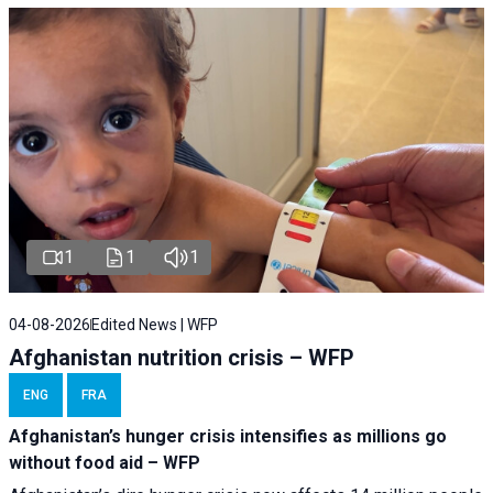
1
1
1
04-08-2026
Edited News | WFP
Afghanistan nutrition crisis – WFP
ENG
FRA
Afghanistan’s hunger crisis intensifies as millions go
without food aid – WFP