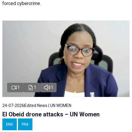
forced cybercrime.
1
1
1
24-07-2026
Edited News | UN WOMEN
El Obeid drone attacks – UN Women
ENG
FRA