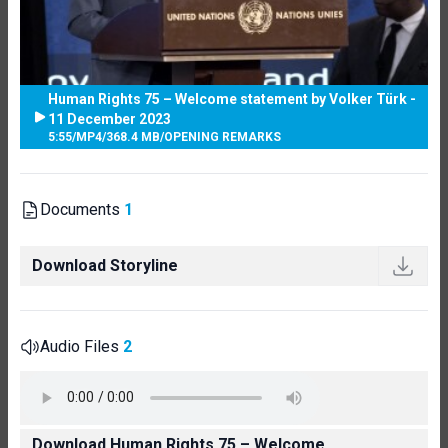
Human Rights 75 – Welcome statement by Volker Türk -
11 December 2023
5:55
/
MP4
/
368.4 MB
/
OPENING REMARKS
Documents
1
Download Storyline
Audio Files
2
Download Human Rights 75 – Welcome