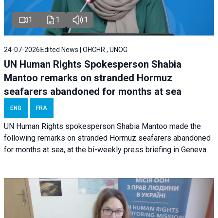
1
1
1
24-07-2026
Edited News | OHCHR , UNOG
UN Human Rights Spokesperson Shabia
Mantoo remarks on stranded Hormuz
seafarers abandoned for months at sea
ENG
FRA
UN Human Rights spokesperson Shabia Mantoo made the
following remarks on stranded Hormuz seafarers abandoned
for months at sea, at the bi-weekly press briefing in Geneva.