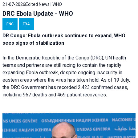
21-07-2026
Edited News | WHO
DRC Ebola Update - WHO
ENG
FRA
DR Congo: Ebola outbreak continues to expand, WHO
sees signs of stabilization
In the Democratic Republic of the Congo (DRC), UN health
teams and partners are still racing to contain the rapidly
expanding Ebola outbreak, despite ongoing insecurity in
eastern areas where the virus has taken hold. As of 19 July,
the DRC Government has recorded 2,423 confirmed cases,
including 967 deaths and 469 patient recoveries.