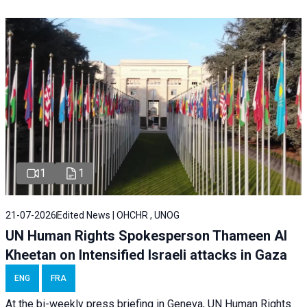
1
1
21-07-2026
Edited News | OHCHR , UNOG
UN Human Rights Spokesperson Thameen Al
Kheetan on Intensified Israeli attacks in Gaza
ENG
FRA
At the bi-weekly press briefing in Geneva, UN Human Rights