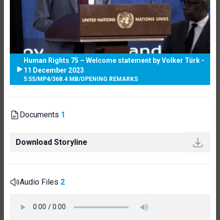
Human Rights 75 – Welcome statement by Volker Türk -
11 December 2023
5:55
/
MP4
/
368.4 MB
/
OPENING REMARKS
Documents
1
Download Storyline
Audio Files
2