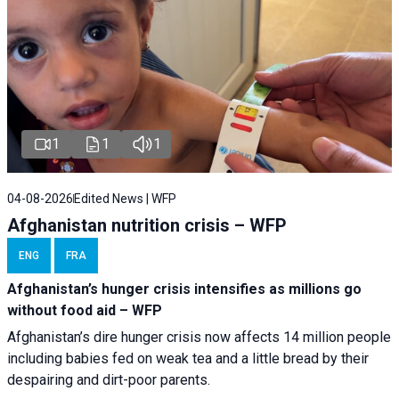
1
1
1
04-08-2026
Edited News | WFP
Afghanistan nutrition crisis – WFP
ENG
FRA
Afghanistan’s hunger crisis intensifies as millions go
without food aid – WFP
Afghanistan’s dire hunger crisis now affects 14 million people
including babies fed on weak tea and a little bread by their
despairing and dirt-poor parents.