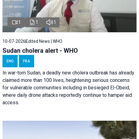
1
1
1
10-07-2026
Edited News | WHO
Sudan cholera alert - WHO
ENG
FRA
In war-torn Sudan, a deadly new cholera outbreak has already
claimed more than 100 lives, heightening serious concerns
for vulnerable communities including in besieged El-Obeid,
where daily drone attacks reportedly continue to hamper aid
access.