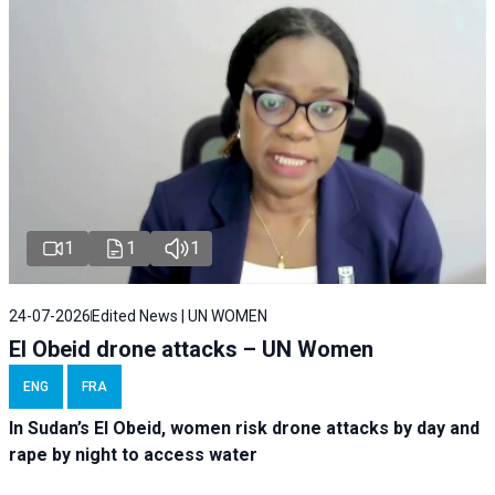
1
1
1
24-07-2026
Edited News | UN WOMEN
El Obeid drone attacks – UN Women
ENG
FRA
In Sudan’s El Obeid, women risk drone attacks by day and
rape by night to access water