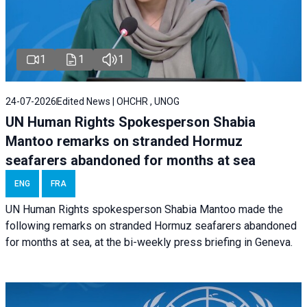
1
1
1
24-07-2026
Edited News | OHCHR , UNOG
UN Human Rights Spokesperson Shabia
Mantoo remarks on stranded Hormuz
seafarers abandoned for months at sea
ENG
FRA
UN Human Rights spokesperson Shabia Mantoo made the
following remarks on stranded Hormuz seafarers abandoned
for months at sea, at the bi-weekly press briefing in Geneva.