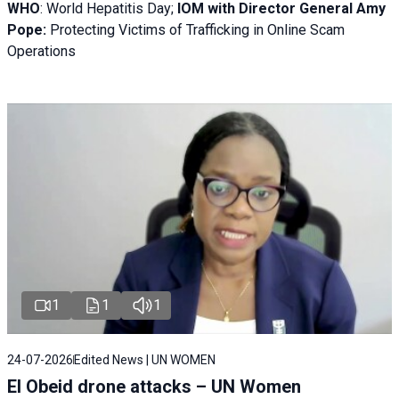
WHO
: World Hepatitis Day;
IOM with
Director General Amy
Pope:
Protecting Victims of Trafficking in Online Scam
Operations
1
1
1
24-07-2026
Edited News | UN WOMEN
El Obeid drone attacks – UN Women