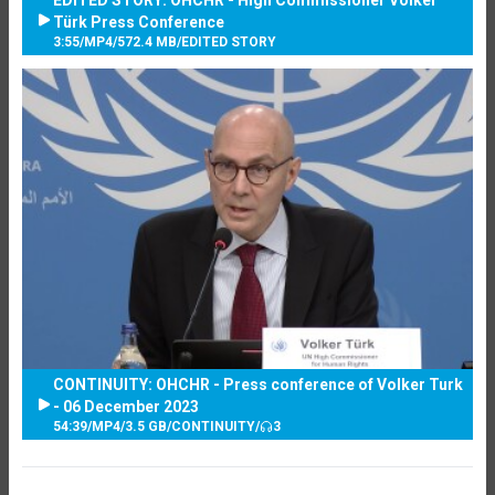
Türk Press Conference
3:55
/
MP4
/
572.4 MB
/
EDITED STORY
CONTINUITY: OHCHR - Press conference of Volker Turk
- 06 December 2023
54:39
/
MP4
/
3.5 GB
/
CONTINUITY
/
3