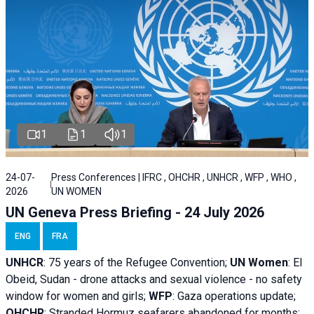
1
1
1
24-07-
Press Conferences | IFRC , OHCHR , UNHCR , WFP , WHO ,
2026
UN WOMEN
UN Geneva Press Briefing - 24 July 2026
ENG
FRA
UNHCR
:
75 years of the Refugee Convention;
UN Women
: El
Obeid, Sudan - d
rone attacks and sexual violence - no safety
window for women and girls;
WFP
:
Gaza operations
update;
OHCHR
:
Stranded Hormuz seafarers abandoned for months;