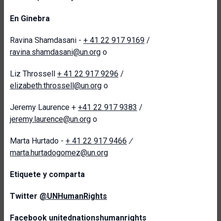
En Ginebra
Ravina Shamdasani -
+ 41 22 917 9169
/
ravina.shamdasani@un.org
o
Liz Throssell
+ 41 22 917 9296
/
elizabeth.throssell@un.org
o
Jeremy Laurence +
+41 22 917 9383
/
jeremy.laurence@un.org
o
Marta Hurtado -
+ 41 22 917 9466
/
marta.hurtadogomez@un.org
Etiquete y comparta
Twitter
@UNHumanRights
Facebook
unitednationshumanrights