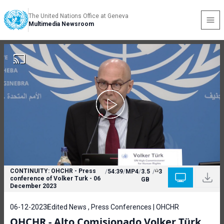
The United Nations Office at Geneva
Multimedia Newsroom
CONTINUITY: OHCHR - Press
/
54:39
/
MP4
/
3.5
/
3
conference of Volker Turk - 06
GB
December 2023
06-12-2023
Edited News , Press Conferences | OHCHR
OHCHR - Alto Comisionado Volker Türk