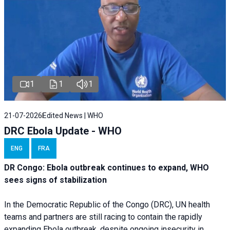
1
1
1
21-07-2026
Edited News | WHO
DRC Ebola Update - WHO
ENG
FRA
DR Congo: Ebola outbreak continues to expand, WHO
sees signs of stabilization
In the Democratic Republic of the Congo (DRC), UN health
teams and partners are still racing to contain the rapidly
expanding Ebola outbreak, despite ongoing insecurity in