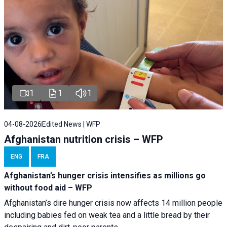
1
1
1
04-08-2026
Edited News | WFP
Afghanistan nutrition crisis – WFP
ENG
FRA
Afghanistan’s hunger crisis intensifies as millions go
without food aid – WFP
Afghanistan’s dire hunger crisis now affects 14 million people
including babies fed on weak tea and a little bread by their