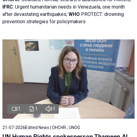
IFRC
:
Urgent humanitarian needs in Venezuela, one month
after devastating earthquakes;
WHO
PROTECT: drowning
prevention strategies for policymakers
1
1
1
21-07-2026
Edited News | OHCHR , UNOG
UN Human Rights spokesperson Thameen Al