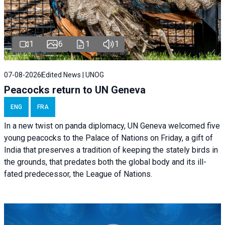
1
6
1
1
07-08-2026
Edited News | UNOG
Peacocks return to UN Geneva
ENG
FRA
In a new twist on panda diplomacy,
UN Geneva
welcomed five
young peacocks to the Palace of Nations on Friday, a gift of
India that preserves a tradition of keeping the stately birds in
the grounds, that predates both the global body and its ill-
fated predecessor, the League of Nations.