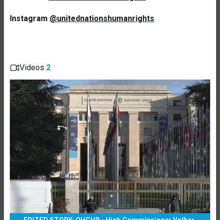
Instagram
@unitednationshumanrights
Videos
2
EDITED STORY: OHCHR - High Commissioner Volker