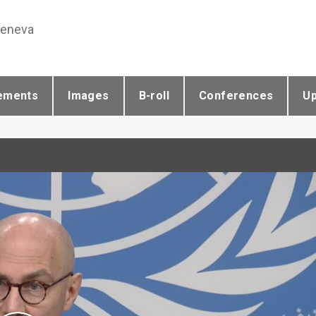
Geneva
ements
Images
B-roll
Conferences
U