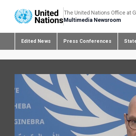
The United Nations Office at 
Multimedia Newsroom
Edited News
Press Conferences
Stat