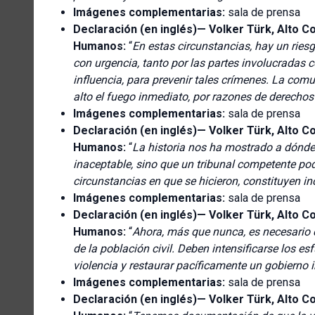
Imágenes complementarias:
sala de prensa
Declaración (en inglés)—
Volker Türk, Alto C
Humanos:
“
En estas circunstancias, hay un rie
con urgencia, tanto por las partes involucradas 
influencia, para prevenir tales crímenes. La comu
alto el fuego inmediato, por razones de derech
Imágenes complementarias:
sala de prensa
Declaración (en inglés)—
Volker Türk, Alto C
Humanos:
“
La historia nos ha mostrado a dónde 
inaceptable, sino que un tribunal competente pod
circunstancias en que se hicieron, constituyen in
Imágenes complementarias:
sala de prensa
Declaración (en inglés)—
Volker Türk, Alto C
Humanos:
“
Ahora, más que nunca, es necesario 
de la población civil. Deben intensificarse los e
violencia y restaurar pacíficamente un gobierno i
Imágenes complementarias:
sala de prensa
Declaración (en inglés)—
Volker Türk, Alto C