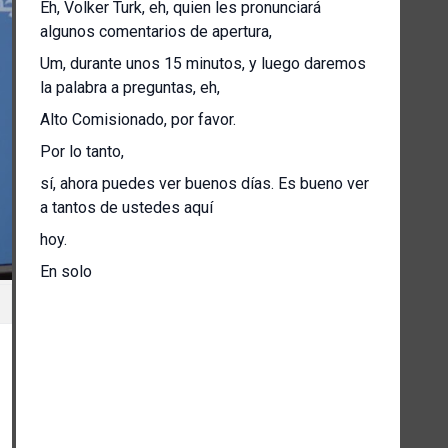
Eh, Volker Turk, eh, quien les pronunciará
algunos comentarios de apertura,
Um, durante unos 15 minutos, y luego daremos
la palabra a preguntas, eh,
Alto Comisionado, por favor.
Por lo tanto,
sí, ahora puedes ver buenos días. Es bueno ver
a tantos de ustedes aquí
hoy.
En solo
más de un año como Alta Comisionada para los
Derechos Humanos,
Me he conocido durante mi
muchos viajes
con personas de numerosos países,