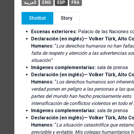
العربية
ENG
ESP
FRA
Shotlist
Story
Escenas exteriores:
Palacio de las Naciones c
Declaración (en inglés)—
Volker Türk, Alto C
Humanos:
“
Los derechos humanos no han fallado
falta de respeto y atención a las advertencias s
situación
.”
Imágenes complementarias:
sala de prensa
Declaración (en inglés)—
Volker Türk, Alto C
Humanos:
“
Los derechos humanos son inherentes
verdad ponen en peligro a las personas a las qu
partes del mundo han hecho precisamente esto.
intensificación de conflictos violentos en todo e
Imágenes complementarias:
sala de prensa
Declaración (en inglés)—
Volker Türk, Alto C
Humanos:
“
La situación catastrófica que estam
previsible y evitable. Mis colegas humanitarios 