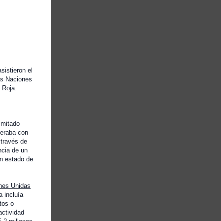
cada cuatro años,
Eh, en, eh, Pao
en Ginebra.
Y no sé a quién le gustaría
empezar, mamá, que está fuera de
asistieron el
sí con, eh,
as Naciones
 Roja.
información sobre el informe.
El foro, por favor. Gracias.
Muchísimas gracias Eh,
imitado
peraba con
Alessandra
 través de
y buenos días a todos.
ncia de un
un estado de
Así que, como he mencionado, mi
nombre es Arafat,
ones Unidas
y soy la coordinadora del segundo
a incluía
tos o
Foro Mundial sobre Refugiados,
actividad
que tendrá lugar la semana que