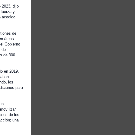
comunidades que tan
 2023, dijo
generosamente han acogido a
 fuerza y
n acogido
estas personas.
Sin embargo, hay esperanza
tiones de
y una promesa de acción.
en áreas
 el Gobierno
La semana que viene, Ginebra
s de
acogerá la reunión más grande del
ás de 300
mundo sobre cuestiones de
refugiados.
do en 2019.
taban
Nos reunimos con un espíritu de
ndo, los
solidaridad, decididos a movilizar
diciones para
la voluntad política,
para aliviar el estrés de los
 un
movilizar
anfitriones y refugiados
ones de los
y buscar soluciones duraderas
acción; una
para las situaciones de refugiados.