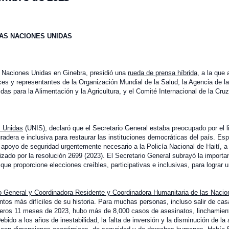
AS NACIONES UNIDAS
as Naciones Unidas en Ginebra, presidió una
rueda de prensa híbrida
, a la que 
es y representantes de la Organización Mundial de la Salud, la Agencia de l
as para la Alimentación y la Agricultura, y el Comité Internacional de la Cruz
s Unidas
(UNIS), declaró que el Secretario General estaba preocupado por el l
duradera e inclusiva para restaurar las instituciones democráticas del país. Es
l apoyo de seguridad urgentemente necesario a la Policía Nacional de Haití, a
izado por la resolución 2699 (2023). El Secretario General subrayó la importa
que proporcione elecciones creíbles, participativas e inclusivas, para lograr 
io General y Coordinadora Residente y Coordinadora Humanitaria de las Naci
tos más difíciles de su historia. Para muchas personas, incluso salir de cas
imeros 11 meses de 2023, hubo más de 8,000 casos de asesinatos, linchamien
bido a los años de inestabilidad, la falta de inversión y la disminución de la 