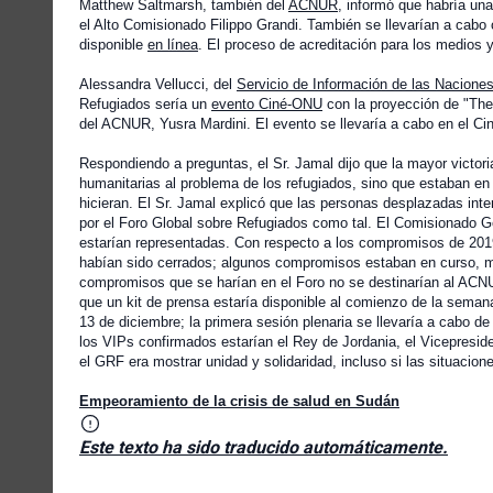
Matthew Saltmarsh, también del
ACNUR
, informó que habría una
el Alto Comisionado Filippo Grandi. También se llevarían a cabo 
disponible
en línea
. El proceso de acreditación para los medios 
Alessandra Vellucci, del
Servicio de Información de las Nacione
Refugiados sería un
evento Ciné-ONU
con la proyección de "The
del ACNUR, Yusra Mardini. El evento se llevaría a cabo en el Ci
Respondiendo a preguntas, el Sr. Jamal dijo que la mayor victo
humanitarias al problema de los refugiados, sino que estaban en 
hicieran. El Sr. Jamal explicó que las personas desplazadas in
por el Foro Global sobre Refugiados como tal. El Comisionado Ge
estarían representadas. Con respecto a los compromisos de 2019
habían sido cerrados; algunos compromisos estaban en curso, mi
compromisos que se harían en el Foro no se destinarían al ACNUR
que un kit de prensa estaría disponible al comienzo de la semana 
13 de diciembre; la primera sesión plenaria se llevaría a cabo d
los VIPs confirmados estarían el Rey de Jordania, el Vicepresid
el GRF era mostrar unidad y solidaridad, incluso si las situacione
Empeoramiento de la crisis de salud en Sudán
Este texto ha sido traducido automáticamente.