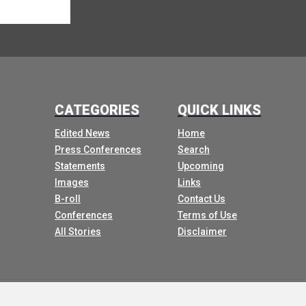
Lo que hemos descubierto es que
ahora tenemos el motor
por ese éxito y ese motor
es nuestro enfoque y el medio con
el que pretendemos alcanzar
nuestros objetivos. El enfoque
CATEGORIES
QUICK LINKS
es toda la sociedad. Es de
Edited News
Home
múltiples partes interesadas.
Press Conferences
Search
Además de los estados miembros
Statements
Upcoming
de la ONU, tenemos otros 14
Images
Links
grupos involucrados.
B-roll
Contact Us
Conferences
Terms of Use
Entre ellos figuran alcaldes,
All Stories
Disclaimer
organizaciones deportivas, ONG S,
instituciones financieras
internacionales,
en resumen, toda la sociedad,