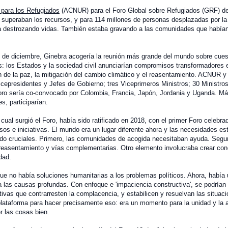
 para los Refugiados
(ACNUR) para el Foro Global sobre Refugiados (GRF) de
s superaban los recursos, y para 114 millones de personas desplazadas por la
taba destrozando vidas. También estaba gravando a las comunidades que había
 de diciembre, Ginebra acogería la reunión más grande del mundo sobre cues
s: los Estados y la sociedad civil anunciarían compromisos transformadores 
n de la paz, la mitigación del cambio climático y el reasentamiento. ACNUR y
cepresidentes y Jefes de Gobierno; tres Viceprimeros Ministros; 30 Ministro
 Foro sería co-convocado por Colombia, Francia, Japón, Jordania y Uganda. M
s, participarían.
cual surgió el Foro, había sido ratificado en 2018, con el primer Foro celebra
s e iniciativas. El mundo era un lugar diferente ahora y las necesidades es
ndo cruciales. Primero, las comunidades de acogida necesitaban ayuda. Segu
reasentamiento y vías complementarias. Otro elemento involucraba crear con
dad.
ue no había soluciones humanitarias a los problemas políticos. Ahora, había
 las causas profundas. Con enfoque e 'impaciencia constructiva', se podrían 
as que contrarresten la complacencia, y estabilicen y resuelvan las situaci
plataforma para hacer precisamente eso: era un momento para la unidad y la 
r las cosas bien.