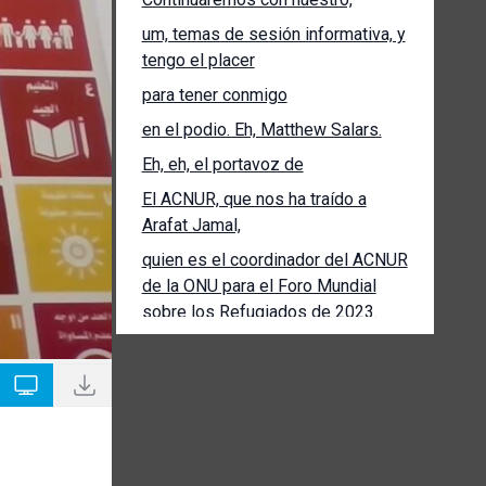
um, temas de sesión informativa, y
tengo el placer
para tener conmigo
en el podio. Eh, Matthew Salars.
Eh, eh, el portavoz de
El ACNUR, que nos ha traído a
Arafat Jamal,
quien es el coordinador del ACNUR
de la ONU para el Foro Mundial
sobre los Refugiados de 2023.
Como ya sabe,
uh, la semana que viene
tendremos la organización de
esto, uh,
un evento muy grande que ocurre