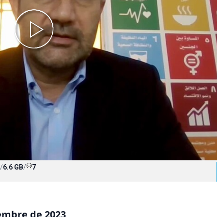
/
6.6 GB
/
7
iembre de 2023