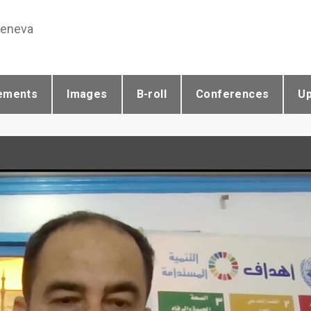
Geneva
ements
Images
B-roll
Conferences
U