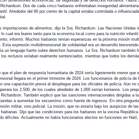
l con dimensiones económicas, de seguridad y de derechos humanos. Había 5
. Richardson. Dos de cada cinco haitianos enfrentaban inseguridad alimentari
ntil. Alrededor del 80 por ciento de la capital estaba controlada o influencia
tal.
s importaciones de alimentos, dijo la Sra. Richardson. Las Naciones Unidas i
, lo cual era bueno tanto para la economía local como para la nutrición infantil
ento, informó. Muchos haitianos tenían esperanzas en la próxima misión mult
. Esta expresión multidimensional de solidaridad era un desarrollo bienvenido
ía un lenguaje fuerte sobre derechos humanos. La Sra. Richardson también h
de los reclusos estaban realmente sentenciados, mientras que todos los demá
 que el plan de respuesta humanitaria de 2024 sería ligeramente menor que e
ional llegara en el primer trimestre de 2024. Los funcionarios de policía de
o una capacitación previa al despliegue para los oficiales de policía. Aún no 
perara los 2,500, de los cuales alrededor de 1,000 serían kenianos. Los prep
 Richardson. También explicó que las sanciones internacionales dirigidas a la
 bandas a aumentar los secuestros como fuente de ingresos. En otra pregunta,
sión militar, sino policial. La misión, que no estaría bajo los auspicios de la
s haitianas. Dijo que las condiciones para los haitianos en la vecina Repúblic
o difíciles. Actualmente no había funcionarios electos en funciones en Haití,