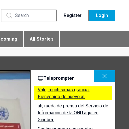
Register
Login
pcoming
All Stories
Teleprompter
Vale, muchísimas gracias.
Bienvenido de nuevo al,
uh, rueda de prensa del Servicio de
Información de la ONU aquí en
Ginebra.
Continuaremos con nuestro,