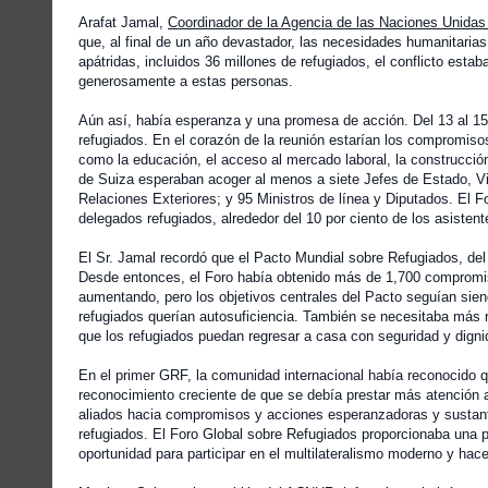
Arafat Jamal,
Coordinador de la Agencia de las Naciones Unidas
que, al final de un año devastador, las necesidades humanitaria
apátridas, incluidos 36 millones de refugiados, el conflicto es
generosamente a estas personas.
Aún así, había esperanza y una promesa de acción. Del 13 al 15
refugiados. En el corazón de la reunión estarían los compromiso
como la educación, el acceso al mercado laboral, la construcció
de Suiza esperaban acoger al menos a siete Jefes de Estado, Vi
Relaciones Exteriores; y 95 Ministros de línea y Diputados. El
delegados refugiados, alrededor del 10 por ciento de los asistente
El Sr. Jamal recordó que el Pacto Mundial sobre Refugiados, del 
Desde entonces, el Foro había obtenido más de 1,700 compromiso
aumentando, pero los objetivos centrales del Pacto seguían sie
refugiados querían autosuficiencia. También se necesitaba más 
que los refugiados puedan regresar a casa con seguridad y digni
En el primer GRF, la comunidad internacional había reconocido q
reconocimiento creciente de que se debía prestar más atención a
aliados hacia compromisos y acciones esperanzadoras y sustantiv
refugiados. El Foro Global sobre Refugiados proporcionaba una 
oportunidad para participar en el multilateralismo moderno y hace