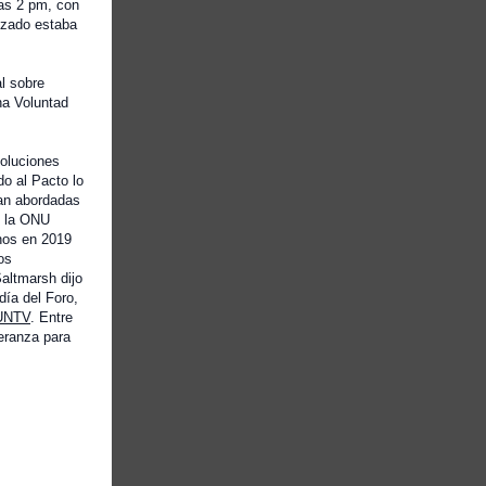
las 2 pm, con
Actúa hoy
lizado estaba
y doblamos el arco de la historia
hacia arriba DeLay
l sobre
y las consecuencias serán
na Voluntad
demasiado obvias.
soluciones
Hace cuatro años, en el Foro
do al Pacto lo
Mundial sobre los Refugiados,
ran abordadas
e la ONU
nuestro alto comisionado, Filippo
hos en 2019
Grandi,
os
altmarsh dijo
cuando se le preguntó sobre el
día del Foro,
resultado de esa
UNTV
. Entre
peranza para
foro, dijo.
Tenemos los ingredientes del
éxito
en los cuatro años transcurridos
desde entonces.