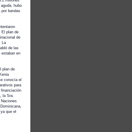
.2 millones
viene
a aguda; hubo
da por bandas
al final de un año devastador
marcado por nuevos,
ntentaron
situaciones de refugiados que
. El plan de
resurgen e interminables,
inacional de
. La
A veces puede parecer que
abló de las
s estaban en
estamos en un precipicio.
Las necesidades humanitarias
l plan de
superan a los recursos.
 Kenia
Y para un 114 para personas
se conocía el
arativos para
desplazadas por la fuerza y
 financiación
apátridas,
 la Sra.
s Naciones
incluidos 36 millones de
a Dominicana,
refugiados. Conflicto
 ya que el
está destrozando vidas.
También está gravando a las