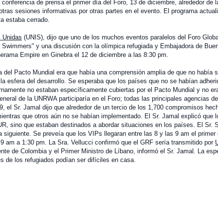
 conferencia de prensa el primer día del Foro, 13 de diciembre, alrededor de 
otras sesiones informativas por otras partes en el evento. El programa actua
ya estaba cerrado.
s Unidas
(UNIS), dijo que uno de los muchos eventos paralelos del Foro Globa
 Swimmers" y una discusión con la olímpica refugiada y Embajadora de Bue
nerama Empire en Ginebra el 12 de diciembre a las 8:30 pm.
ria del Pacto Mundial era que había una comprensión amplia de que no había 
la esfera del desarrollo. Se esperaba que los países que no se habían adheri
ternamente no estaban específicamente cubiertas por el Pacto Mundial y no e
neral de la UNRWA participaría en el Foro; todas las principales agencias d
, el Sr. Jamal dijo que alrededor de un tercio de los 1,700 compromisos hec
entras que otros aún no se habían implementado. El Sr. Jamal explicó que l
, sino que estaban destinados a abordar situaciones en los países. El Sr. S
siguiente. Se preveía que los VIPs llegaran entre las 8 y las 9 am el primer 
e 9 am a 1:30 pm. La Sra. Vellucci confirmó que el GRF sería transmitido por
ente de Colombia y el Primer Ministro de Líbano, informó el Sr. Jamal. La es
s de los refugiados podían ser difíciles en casa.