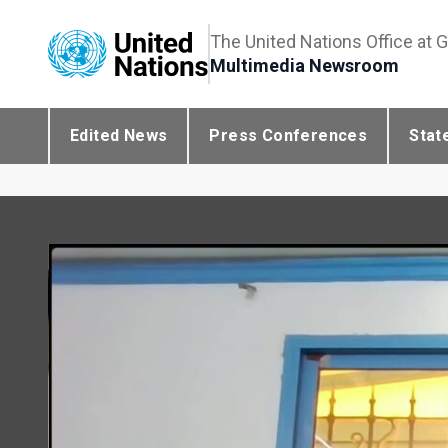
The United Nations Office at 
Multimedia Newsroom
Edited News
Press Conferences
Stat