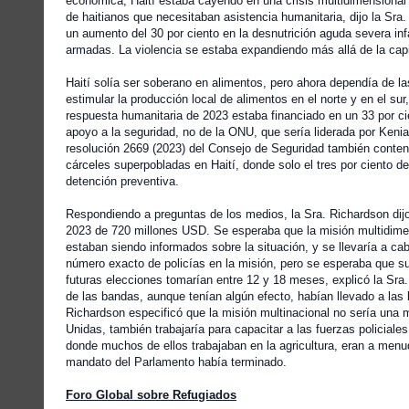
económica, Haití estaba cayendo en una crisis multidimensiona
de haitianos que necesitaban asistencia humanitaria, dijo la Sra
un aumento del 30 por ciento en la desnutrición aguda severa infa
armadas. La violencia se estaba expandiendo más allá de la capi
Haití solía ser soberano en alimentos, pero ahora dependía de la
estimular la producción local de alimentos en el norte y en el sur
respuesta humanitaria de 2023 estaba financiado en un 33 por ci
apoyo a la seguridad, no de la ONU, que sería liderada por Kenia
resolución 2669 (2023) del Consejo de Seguridad también conten
cárceles superpobladas en Haití, donde solo el tres por ciento 
detención preventiva.
Respondiendo a preguntas de los medios, la Sra. Richardson dijo
2023 de 720 millones USD. Se esperaba que la misión multidimens
estaban siendo informados sobre la situación, y se llevaría a cab
número exacto de policías en la misión, pero se esperaba que su
futuras elecciones tomarían entre 12 y 18 meses, explicó la Sra.
de las bandas, aunque tenían algún efecto, habían llevado a las
Richardson especificó que la misión multinacional no sería una mi
Unidas, también trabajaría para capacitar a las fuerzas policiale
donde muchos de ellos trabajaban en la agricultura, eran a menud
mandato del Parlamento había terminado.
Foro Global sobre Refugiados