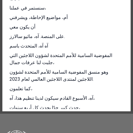
سنستمر في عملنا،
أم، مواضيع الإحاطة، ويشرفني
أن يكون معي
على المنصة. آه، ماثيو سالارز.
آه آه، المتحدث باسم
المفوضية السامية للأمم المتحدة لشؤون اللاجئين التي
جلبت لنا عرفات جمال،
وهو منسق المفوضية السامية للأمم المتحدة لشؤون
اللاجئين لمنتدى اللاجئين العالمي لعام 2023.
كما تعلمون،
آه، الأسبوع القادم سيكون لدينا تنظيم هذا، آه،
حدث كبير جدًا يحدث كل أربع سنوات،
آه، في، آه، باو
في جنيف.