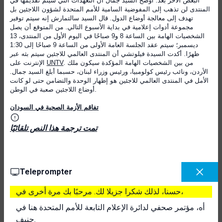
البعض الآخر بعد. أوضح السيد جمال أن التعهدات التي سيتم تقديمها في
المنتدى لن تذهب إلى المفوضية السامية للأمم المتحدة لشؤون اللاجئين بل
تهدف إلى معالجة أوضاع الدول. قال السيد سالتمارش إنه سيتم توفير
مجموعة أدوات إعلامية في بداية الأسبوع التالي. من المتوقع أن يصل
الشخصيات الهامة بين الساعة 8 و9 صباحًا في اليوم الأول من المنتدى، 13
ديسمبر؛ سيتم عقد الجلسة العامة الأولى من الساعة 9 صباحًا إلى 1:30
ظهرًا. أكدت السيدة فيلوتشي أن المنتدى العالمي للاجئين سيتم بثه عبر
. من بين الشخصيات الهامة المؤكدة سيكون ملك
UNTV
الإنترنت على
الأردن، ونائب رئيس كولومبيا، ورئيس وزراء لبنان، حسبما أبلغ السيد جمال.
الأمل في المنتدى العالمي للاجئين هو إظهار الوحدة والتضامن حتى لو كانت
أوضاع اللاجئين صعبة في الوطن.
تفاقم الأزمة الصحية في السودان
تمت ترجمة هذا النص تلقائيًا
Teleprompter
حسنا، لذلك شكرا جزيلا لك. مرحبًا بك مرة أخرى في،
أه، مؤتمر صحفي لدائرة الإعلام التابعة للأمم المتحدة هنا في
جنيف.