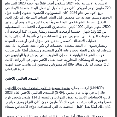
الاستجابة الإنسانية لعام 2024 ستكون أصغر قليلاً من خطة 2023 التي تبلغ
720 مليون دولار أمريكي. كان من المأمول أن تصل البعثة متعددة الأبعاد في
الربع الأول من عام 2024. كان المسؤولون الكينيون يتلقون إحاطة حول
الوضع، وسيتم عقد تدريب مخصص قبل النشر لضباط الشرطة. لم يكن العدد
الدقيق لضباط الشرطة في البعثة معروفًا بعد، لكن من المتوقع أن يتجاوز
2500، منهم حوالي 1000 كيني. ستستغرق التحضيرات للانتخابات المستقبلية
بين 12 و18 شهرًا، حسبما أوضحت السيدة ريتشاردسون. كما أوضحت أن
العقوبات الدولية التي تستهدف تمويل العصابات، رغم تأثيرها، أدت إلى زيادة
عمليات الاختطاف كمصدر للدخل. في سؤال آخر، أوضحت السيدة
ريتشاردسون أن البعثة متعددة الجنسيات لن تكون بعثة عسكرية، بل بعثة
شرطة. لن تكون البعثة تحت رعاية الأمم المتحدة، وستعمل أيضًا على تدريب
قوات الشرطة الهايتية. قالت إن الظروف التي يعيش فيها الهايتيون في
جمهورية الدومينيكان المجاورة، حيث يعمل الكثير منهم في الزراعة، كانت
غالبًا صعبة. لم يكن هناك حاليًا أي مسؤولين منتخبين في هايتي، حيث انتهت
فترة البرلمان.
المنتدى العالمي للاجئين
(UNHCR)
أرفات جمال،
منسق مفوضية الأمم المتحدة لشؤون اللاجئين
للمنتدى العالمي للاجئين لعام 2023 (GRF)، قال إنه في نهاية عام مدمر،
كانت الاحتياجات الإنسانية تفوق الموارد، وبالنسبة لـ 114 مليون شخص نازح
قسراً وعديم الجنسية، بما في ذلك 36 مليون لاجئ، كان النزاع يمزق حياتهم.
كان ذلك أيضًا يثقل كاهل المجتمعات التي استضافت هؤلاء الأشخاص بسخاء.
ومع ذلك، كان هناك أمل ووعد باتخاذ إجراءات. من 13 إلى 15 ديسمبر،