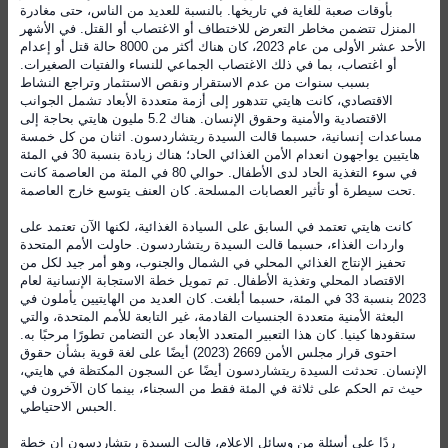
بأوقات صعبة للغاية في تاريخها. بالنسبة للعديد من الناس، حتى مغادرة
المنزل تتضمن مخاطر التعرض للاختطاف أو الاغتصاب أو القتل. في الأشهر
الأحد عشر الأولى من عام 2023، كان هناك أكثر من 8000 حالة قتل أو إعدام
أو اغتصاب، بما في ذلك الاغتصاب الجماعي للنساء والفتيات الصغيرات.
بسبب سنوات من عدم الاستقرار ونقص الاستثمار وتراجع النشاط
الاقتصادي، كانت هايتي تتدهور إلى أزمة متعددة الأبعاد تشمل الجوانب
الاقتصادية والأمنية وحقوق الإنسان. هناك 5.2 مليون هايتي بحاجة إلى
مساعدات إنسانية، حسبما قالت السيدة ريتشاردسون. اثنان من كل خمسة
هايتيين يواجهون انعدام الأمن الغذائي الحاد؛ هناك زيادة بنسبة 30 في المئة
في سوء التغذية الحاد لدى الأطفال. حوالي 80 في المئة من العاصمة كانت
تحت سيطرة أو تأثير العصابات المسلحة. كان العنف يتوسع خارج العاصمة.
كانت هايتي تعتمد في السابق على السيادة الغذائية، لكنها الآن تعتمد على
واردات الغذاء، حسبما قالت السيدة ريتشاردسون. حاولت الأمم المتحدة
تحفيز الإنتاج الغذائي المحلي في الشمال والجنوب، وهو أمر جيد لكل من
الاقتصاد المحلي وتغذية الأطفال. تم تمويل خطة الاستجابة الإنسانية لعام
2023 بنسبة 33 في المئة، حسبما أبلغت. كان العديد من الهايتيين يأملون في
البعثة الأمنية متعددة الجنسيات القادمة، غير التابعة للأمم المتحدة، والتي
ستقودها كينيا. كان هذا التعبير المتعدد الأبعاد عن التضامن تطورًا مرحبًا به.
احتوى قرار مجلس الأمن 2669 (2023) أيضًا على لغة قوية بشأن حقوق
الإنسان. تحدثت السيدة ريتشاردسون أيضًا عن السجون المكتظة في هايتي،
حيث تم الحكم على ثلاثة في المئة فقط من السجناء، بينما كان الآخرون في
الحبس الاحتياطي.
ردًا على أسئلة من وسائل الإعلام، قالت السيدة ريتشاردسون إن خطة