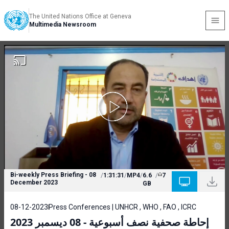
The United Nations Office at Geneva
Multimedia Newsroom
Bi-weekly Press Briefing - 08
/
1:31:31
/
MP4
/
6.6
/
7
December 2023
GB
08-12-2023
Press Conferences | UNHCR , WHO , FAO , ICRC
إحاطة صحفية نصف أسبوعية - 08 ديسمبر 2023