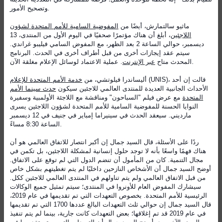
وتصحيح الأمور.
ماثيو سالتمارش، أيضًا من
المفوضية السامية للأمم المتحدة لشؤون
اللاجئين
، أبلغ أن هناك مؤتمرًا صحفيًا في اليوم الأول من المنتدى، 13
ديسمبر، حوالي الساعة 2 بعد الظهر، مع المفوض السامي فيليبو غراندي.
سيتم عقد إيجازات أخرى من قبل أطراف أخرى في الحدث. البرنامج
. عملية الاعتماد لوسائل الإعلام مغلقة الآن.
المحدث متاح
عبر الإنترنت
(UNIS)، قالت إن أحد
أليساندرا فيلوتشي، من
خدمة الأمم المتحدة للإعلام
الأحداث الجانبية العديدة للمنتدى العالمي للاجئين سيكون
حدث سينما الأمم
المتحدة
مع عرض فيلم "السباحون" ومناقشة مع اللاجئة الأولمبية وسفيرة
النوايا الحسنة للمفوضية السامية للأمم المتحدة لشؤون اللاجئين يسرى
مارديني. سيعقد الحدث في سينيراما إمباير في جنيف في 12 ديسمبر
الساعة 8:30 مساءً.
ردًا على الأسئلة، قال السيد جمال إن أكبر انتصار للاتفاق العالمي هو أن
هناك فهمًا واسعًا بأنه لا توجد حلول إنسانية لمشكلة اللاجئين، بل تكمن في
مجال التنمية. كان من المأمول أن تنضم الدول التي لم توقع على الاتفاق.
أوضح السيد جمال أن الأشخاص النازحين داخليًا لم يتم تغطيتهم بشكل خاص
من قبل الاتفاق العالمي ولم يتم تناولهم في المنتدى العالمي للاجئين ككل.
سيشارك المفوض العام للأونروا في المنتدى؛ سيتم تمثيل جميع الوكالات
الرئيسية للأمم المتحدة. بخصوص التعهدات التي تم تقديمها في عام 2019،
قال السيد جمال إن حوالي ثلث التعهدات البالغ عددها 1700 التي تم تقديمها
في عام 2019 قد تم إغلاقها؛ بعض التعهدات كانت جارية، بينما لم يتم تنفيذ