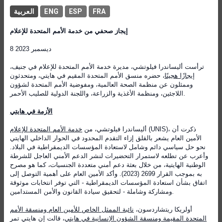
FRA
ESP
ENG
العربية
إيجاز صحفي من خدمة الأمم المتحدة للإعلام
8 ديسمبر 2023
ترأست أليساندرا فيلوتشي، مديرة خدمة الأمم المتحدة للإعلام في جنيف،
إيجازًا هجينًا
، حضره منسق الأمم المتحدة المقيم في هايتي، ومتحدثون
وممثلون عن منظمة الصحة العالمية، ومفوضية الأمم المتحدة لشؤون
اللاجئين، ومنظمة الأغذية والزراعة، واللجنة الدولية للصليب الأحمر.
الأزمة في هايتي
(UNIS)، ذكرت أن
أليساندرا فيلوتشي، من
خدمة الأمم المتحدة للإعلام
الأمين العام يشعر بالقلق إزاء التقدم المحدود في الحوار الداخلي الهايتي
نحو حل سياسي دائم وشامل لاستعادة المؤسسات الديمقراطية في البلاد.
وأعرب عن تطلعه لاستمرار التحضيرات لنشر الدعم الأمني العاجل للشرطة
الوطنية الهايتية، من خلال بعثة دعم أمني متعددة الجنسيات، كما هو مصرح
به بموجب القرار 2699 (2023). وأكد الأمين العام على أهمية التوصل إلى
اتفاق بشأن استعادة المؤسسات الديمقراطية - التي توفر انتخابات موثوقة
ومشاركة وشاملة - لتحقيق سيادة القانون والأمن المستدامين.
أولريكا ريتشاردسون،
نائبة الممثل الخاص للأمين العام ومنسقة الأمم
المتحدة المقيمة ومنسقة الشؤون الإنسانية في هايتي
، قالت إن هايتي تمر