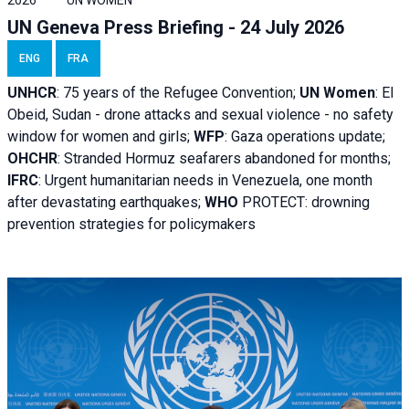
UN Geneva Press Briefing - 24 July 2026
ENG
FRA
UNHCR
:
75 years of the Refugee Convention;
UN Women
: El
Obeid, Sudan - d
rone attacks and sexual violence - no safety
window for women and girls;
WFP
:
Gaza operations
update;
OHCHR
:
Stranded Hormuz seafarers abandoned for months;
IFRC
:
Urgent humanitarian needs in Venezuela, one month
after devastating earthquakes;
WHO
PROTECT: drowning
prevention strategies for policymakers