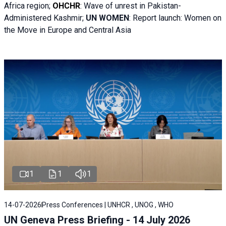
Africa region;
OHCHR
:
Wave of unrest in Pakistan-
Administered Kashmir;
UN WOMEN
: R
eport launch: Women on
the Move in Europe and Central Asia
1
1
1
14-07-2026
Press Conferences | UNHCR , UNOG , WHO
UN Geneva Press Briefing - 14 July 2026