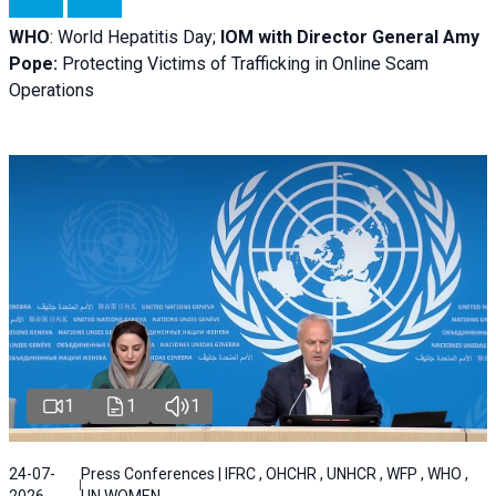
WHO
: World Hepatitis Day;
IOM with
Director General Amy
Pope:
Protecting Victims of Trafficking in Online Scam
Operations
1
1
1
24-07-
Press Conferences | IFRC , OHCHR , UNHCR , WFP , WHO ,
2026
UN WOMEN