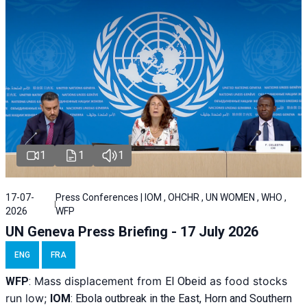
1
1
1
17-07-
Press Conferences | IOM , OHCHR , UN WOMEN , WHO ,
2026
WFP
UN Geneva Press Briefing - 17 July 2026
ENG
FRA
Mass displacement from
as food stocks
WFP
:
El
Obeid
run low;
IOM
:
Ebola outbreak in the East, Horn and Southern