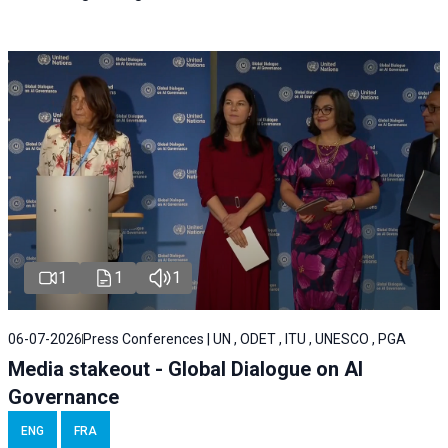
1
1
1
06-07-2026
Press Conferences | UN , ODET , ITU , UNESCO , PGA
Media stakeout - Global Dialogue on AI
Governance
ENG
FRA