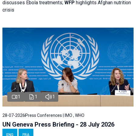
discusses Ebola treatments;
WFP
highlights Afghan nutrition
crisis
1
1
1
28-07-2026
Press Conferences | IMO , WHO
UN Geneva Press Briefing - 28 July 2026
ENG
FRA