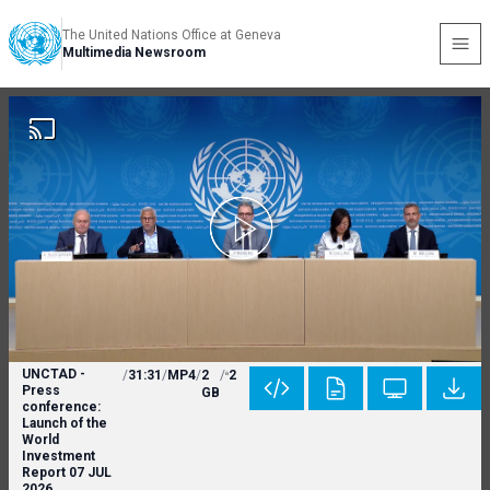
The United Nations Office at Geneva
Multimedia Newsroom
UNCTAD -
/
31:31
/
MP4
/
2
/
2
Press
GB
conference:
Launch of the
World
Investment
Report 07 JUL
2026