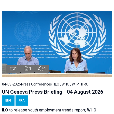
1
1
1
04-08-2026
Press Conferences | ILO , WHO , WFP , IFRC
UN Geneva Press Briefing - 04 August 2026
ENG
FRA
ILO
to release youth employment trends report;
WHO