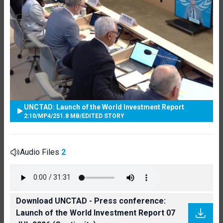
UNCTAD: Launch of the World Investment Report
2:10
/
MP4
/
251.8 MB
/
EDITED STORY
Audio Files
2
Download UNCTAD - Press conference:
Launch of the World Investment Report 07