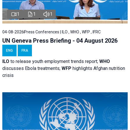
1
1
1
04-08-2026
Press Conferences | ILO , WHO , WFP , IFRC
UN Geneva Press Briefing - 04 August 2026
ENG
FRA
ILO
to release youth employment trends report;
WHO
discusses Ebola treatments;
WFP
highlights Afghan nutrition
crisis