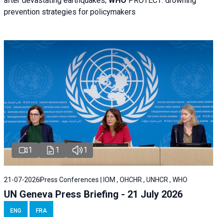
after devastating earthquakes;
WHO
PROTECT: drowning
prevention strategies for policymakers
1
1
1
21-07-2026
Press Conferences | IOM , OHCHR , UNHCR , WHO
UN Geneva Press Briefing - 21 July 2026
ENG
FRA