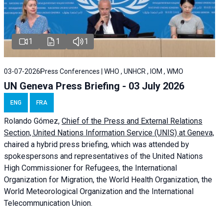
1
1
1
03-07-2026
Press Conferences | WHO , UNHCR , IOM , WMO
UN Geneva Press Briefing - 03 July 2026
ENG
FRA
Rolando Gómez,
Chief of the Press and External Relations
Section, United Nations Information Service (UNIS) at Geneva,
chaired a
hybrid press briefing
, which was attended by
spokespersons and representatives of the United Nations
High Commissioner for Refugees, the International
Organization for Migration, the World Health Organization, the
World Meteorological Organization and the International
Telecommunication Union.