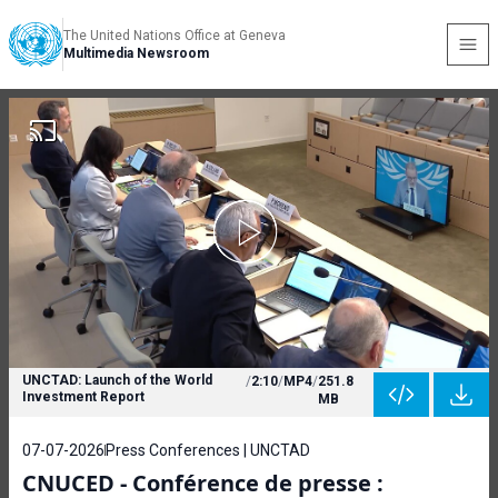
The United Nations Office at Geneva
Multimedia Newsroom
UNCTAD: Launch of the World
/
2:10
/
MP4
/
251.8
Investment Report
MB
07-07-2026
Press Conferences | UNCTAD
CNUCED - Conférence de presse :