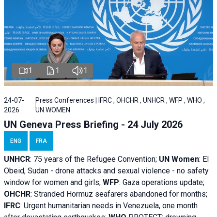
1
1
1
24-07-
Press Conferences | IFRC , OHCHR , UNHCR , WFP , WHO ,
2026
UN WOMEN
UN Geneva Press Briefing - 24 July 2026
ENG
FRA
UNHCR
:
75 years of the Refugee Convention;
UN Women
: El
Obeid, Sudan - d
rone attacks and sexual violence - no safety
window for women and girls;
WFP
:
Gaza operations
update;
OHCHR
:
Stranded Hormuz seafarers abandoned for months;
IFRC
:
Urgent humanitarian needs in Venezuela, one month