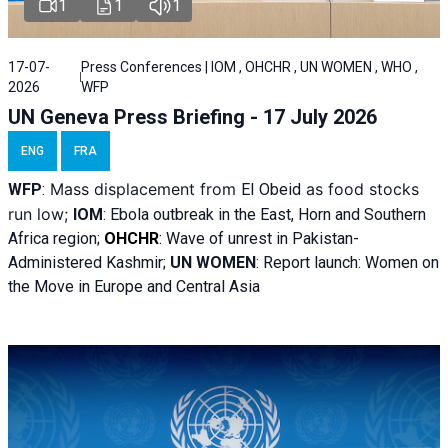
1
1
1
17-07-
Press Conferences | IOM , OHCHR , UN WOMEN , WHO ,
2026
WFP
UN Geneva Press Briefing - 17 July 2026
ENG
FRA
Mass displacement from
as food stocks
WFP
:
El
Obeid
run low;
IOM
:
Ebola outbreak in the East, Horn and Southern
Africa region;
OHCHR
:
Wave of unrest in Pakistan-
Administered Kashmir;
UN WOMEN
: R
eport launch: Women on
the Move in Europe and Central Asia