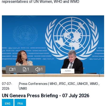
representatives of UN Women, WHO and WMO
1
1
1
07-07-
Press Conferences | WHO , IFRC , ICRC , UNHCR , WMO ,
2026
UN80
UN Geneva Press Briefing - 07 July 2026
ENG
FRA