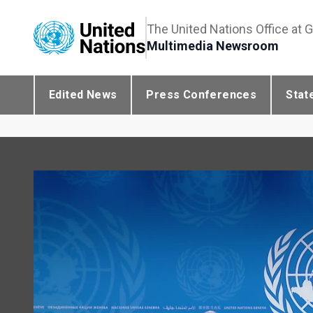
The United Nations Office at 
Multimedia Newsroom
Edited News
Press Conferences
Stat