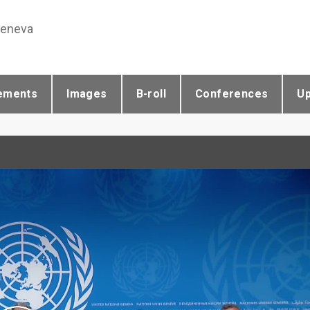
Geneva
ements
Images
B-roll
Conferences
U