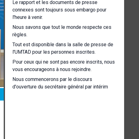
Le rapport et les documents de presse
connexes sont toujours sous embargo pour
l'heure à venir.
Nous savons que tout le monde respecte ces
règles.
Tout est disponible dans la salle de presse de
l'UMTAD pour les personnes inscrites.
Pour ceux qui ne sont pas encore inscrits, nous
vous encourageons à nous rejoindre.
Nous commencerons par le discours
d'ouverture du secrétaire général par intérim
d'Umtad, Pedro Manuel Moreno, à ma gauche, et
à votre droite pour les personnes présentes
dans la salle et à l'écran.
Nous entendrons ensuite Nan Lee Collins.
Elle est la directrice de la Division de
l'investissement et des entreprises d'Unter, qui