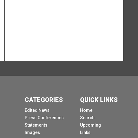
Mais ce qui importe ici pour le développement,
c'est de savoir si l'investissement renforce
l'économie réelle.
Cela signifie de nouveaux actifs productifs, des
entreprises nationales plus fortes, de meilleurs
emplois, des liens avec les fournisseurs, un
transfert de technologie et un accès aux
chaînes de valeur régionales et mondiales.
Oui, les investissements deviennent de plus en
plus stratégiques, plus sélectifs et également
plus concentrés.
Une part croissante des investissements
mondiaux se dirige vers des secteurs liés à la
CATEGORIES
QUICK LINKS
croissance future et à la concurrence
Edited News
Home
technologique, notamment les infrastructures
Press Conferences
Search
d'IA, les semi-conducteurs, les minéraux
Statements
Upcoming
critiques et les technologies de transition
Images
Links
énergétique.