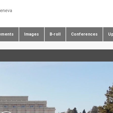
Geneva
ements
Images
B-roll
Conferences
U