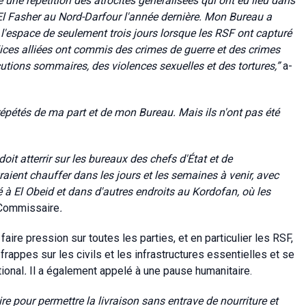
ne répétition des atrocités généralisées qui ont eu lieu dans
 Fasher au Nord-Darfour l'année dernière. Mon Bureau a
l'espace de seulement trois jours lorsque les RSF ont capturé
ices alliées ont commis des crimes de guerre et des crimes
utions sommaires, des violences sexuelles et des tortures
,”
a-
épétés de ma part et de mon Bureau. Mais ils n'ont pas été
doit atterrir sur les bureaux des chefs d'État et de
ient chauffer dans les jours et les semaines à venir, avec
é à El Obeid et dans d'autres endroits au Kordofan, où les
-Commissaire
.
r faire pression sur toutes les parties, et en particulier les RSF,
 frappes sur les civils et les infrastructures essentielles et se
tional
.
Il a également appelé à une pause humanitaire.
 pour permettre la livraison sans entrave de nourriture et