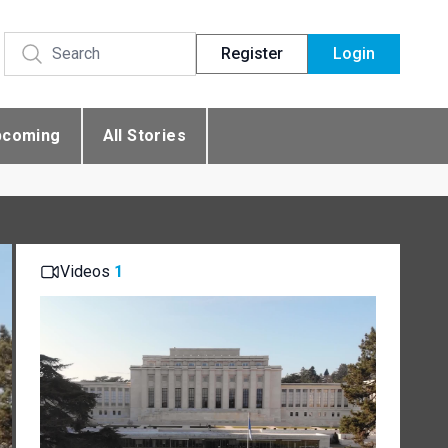
Register
Login
pcoming
All Stories
Videos
1