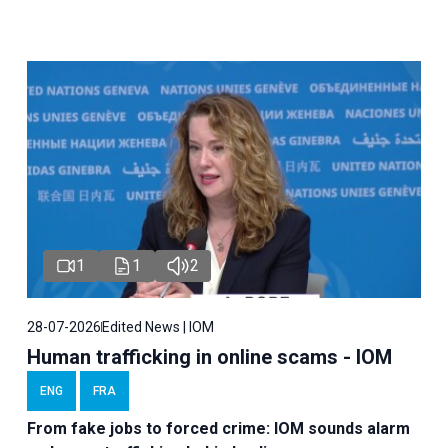
1
1
2
28-07-2026
Edited News | IOM
Human trafficking in online scams - IOM
ENG
FRA
From fake jobs to forced crime: IOM sounds alarm