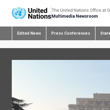
The United Nations Office at 
Multimedia Newsroom
Edited News
Press Conferences
Stat