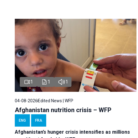
1
1
1
04-08-2026
Edited News | WFP
Afghanistan nutrition crisis – WFP
ENG
FRA
Afghanistan’s hunger crisis intensifies as millions