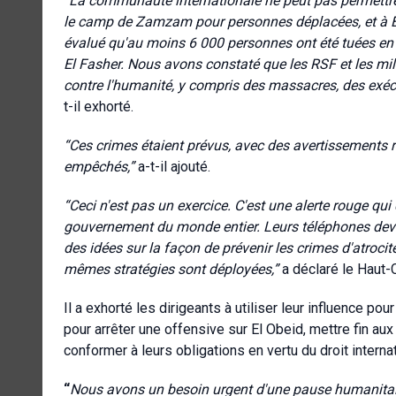
“
La communauté internationale ne peut pas permettre u
le camp de Zamzam pour personnes déplacées, et à El
évalué qu'au moins 6 000 personnes ont été tuées en 
El Fasher. Nous avons constaté que les RSF et les mil
contre l'humanité, y compris des massacres, des exéc
t-il exhorté.
“
Ces crimes étaient prévus, avec des avertissements r
empêchés
,”
a-t-il ajouté.
“
Ceci n'est pas un exercice. C'est une alerte rouge qui 
gouvernement du monde entier. Leurs téléphones devra
des idées sur la façon de prévenir les crimes d'atrocit
mêmes stratégies sont déployées
,”
a déclaré le Haut
Il a exhorté les dirigeants à utiliser leur influence pou
pour arrêter une offensive sur El Obeid, mettre fin aux
conformer à leurs obligations en vertu
du droit interna
“
Nous avons un besoin urgent d'une pause humanitaire