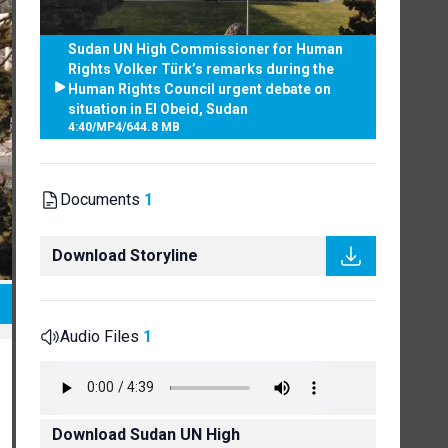
Sudan UN High Commissioner for Human
Rights Volker Türk’s remarks during the
Human Rights Council urgent debate on
situation in El Obeid, Sudan
4:40
/
MP4
/
644.8 MB
Documents
1
Download Storyline
Audio Files
1
Download Sudan UN High