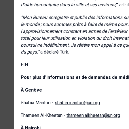
d'aide humanitaire dans la ville et ses environs
,
”
a-t-il
“
Mon Bureau enregistre et publie des informations sur
le monde ; nous sommes prêts à faire de même pour 
l'approvisionnement constant en armes de l'extérieur 
total pour leur utilisation en violation du droit interna
poursuivre indéfiniment. Je réitère mon appel à ce qu
du pays
,”
a déclaré Türk.
FIN
Pour plus d'informations et de demandes de média
À Genève
Shabia Mantoo -
shabia.mantoo@un.org
Thameen Al-Kheetan -
thameen.alkheetan@un.org
À Nairobi