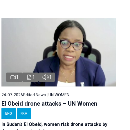
1
1
1
24-07-2026
Edited News | UN WOMEN
El Obeid drone attacks – UN Women
ENG
FRA
In Sudan’s El Obeid, women risk drone attacks by