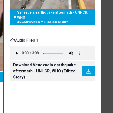
Venezuela earthquake aftermath - UNHCR,
WHO
3:29
/
MP4
/
258.5 MB
/
EDITED STORY
Audio Files
1
Download Venezuela earthquake
aftermath - UNHCR, WHO (Edited
Story)