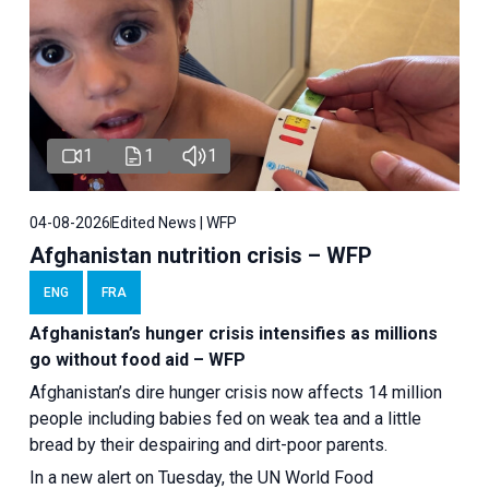
1
1
1
04-08-2026
Edited News | WFP
Afghanistan nutrition crisis – WFP
ENG
FRA
Afghanistan’s hunger crisis intensifies as millions
go without food aid – WFP
Afghanistan’s dire hunger crisis now affects 14 million
people including babies fed on weak tea and a little
bread by their despairing and dirt-poor parents.
In a new alert on Tuesday, the UN World Food