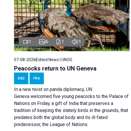
1
6
1
1
07-08-2026
Edited News | UNOG
Peacocks return to UN Geneva
ENG
FRA
In a new twist on panda diplomacy,
UN
Geneva
welcomed five young peacocks to the Palace of
Nations on Friday, a gift of India that preserves a
tradition of keeping the stately birds in the grounds, that
predates both the global body and its ill-fated
predecessor, the League of Nations.