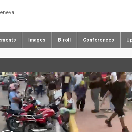
Geneva
ements
Images
B-roll
Conferences
U