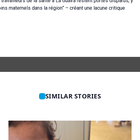
ravailleurs de la santé à La Guaira restent portés disparus, y
ns maternels dans la région” – créant une lacune critique
SIMILAR STORIES