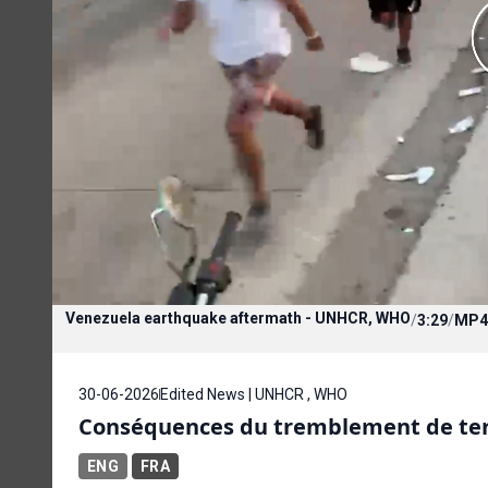
Venezuela earthquake aftermath - UNHCR, WHO
/
3:29
/
MP4
30-06-2026
Edited News | UNHCR , WHO
Conséquences du tremblement de ter
ENG
FRA