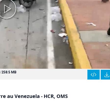
/
258.5 MB
re au Venezuela - HCR, OMS