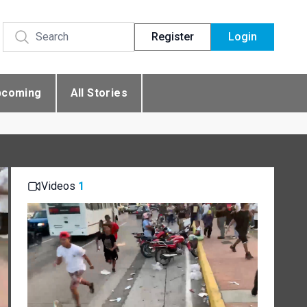
Register
Login
pcoming
All Stories
Videos
1