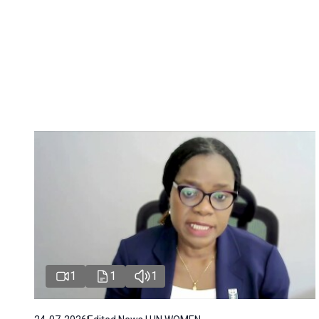
1
1
1