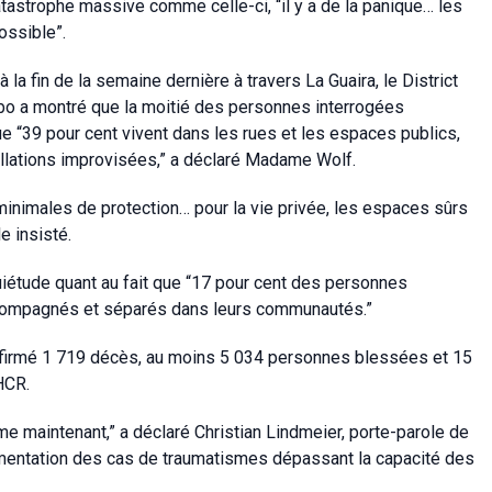
astrophe massive comme celle-ci, “il y a de la panique… les
ossible”.
a fin de la semaine dernière à travers La Guaira, le District
obo a montré que la moitié des personnes interrogées
e “39 pour cent vivent dans les rues et les espaces publics,
allations improvisées,” a déclaré Madame Wolf.
nimales de protection… pour la vie privée, les espaces sûrs
e insisté.
iétude quant au fait que “17 pour cent des personnes
ccompagnés et séparés dans leurs communautés.”
confirmé 1 719 décès, au moins 5 034 personnes blessées et 15
HCR.
e maintenant,” a déclaré Christian Lindmeier, porte-parole de
gmentation des cas de traumatismes dépassant la capacité des