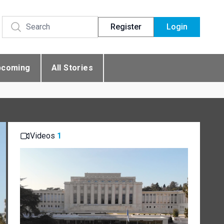
Register
Login
pcoming
All Stories
Videos
1