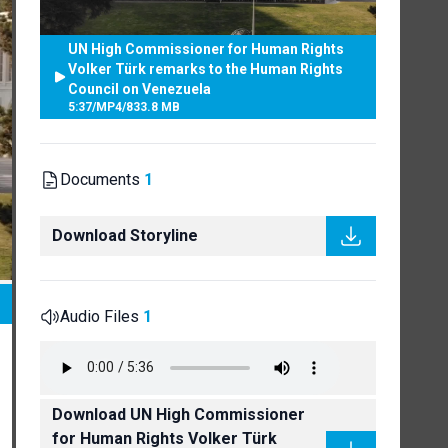
UN High Commissioner for Human Rights
Volker Türk remarks to the Human Rights
Council on Venezuela
5:37
/
MP4
/
833.8 MB
Documents
1
Download Storyline
Audio Files
1
Download UN High Commissioner
for Human Rights Volker Türk