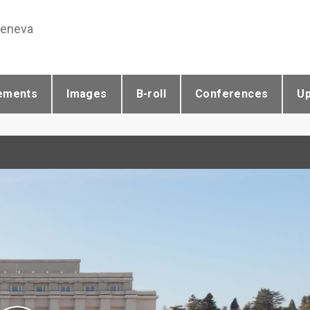
Geneva
ements
Images
B-roll
Conferences
U