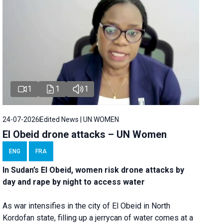
1
1
1
24-07-2026
Edited News | UN WOMEN
El Obeid drone attacks – UN Women
ENG
FRA
In Sudan’s El Obeid, women risk drone attacks by
day and rape by night to access water
As war intensifies in the city of El Obeid in North
Kordofan state, filling up a jerrycan of water comes at a