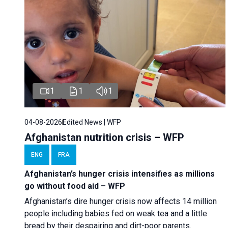
1
1
1
04-08-2026
Edited News | WFP
Afghanistan nutrition crisis – WFP
ENG
FRA
Afghanistan’s hunger crisis intensifies as millions
go without food aid – WFP
Afghanistan’s dire hunger crisis now affects 14 million
people including babies fed on weak tea and a little
bread by their despairing and dirt-poor parents.