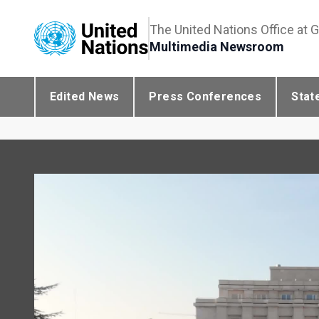
The United Nations Office at 
Multimedia Newsroom
Edited News
Press Conferences
Stat