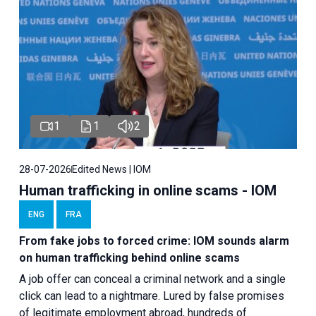
1
1
2
28-07-2026
Edited News | IOM
Human trafficking in online scams - IOM
ENG
FRA
From fake jobs to forced crime: IOM sounds alarm
on human trafficking behind online scams
A job offer can conceal a criminal network and a single
click can lead to a nightmare. Lured by false promises
of legitimate employment abroad, hundreds of