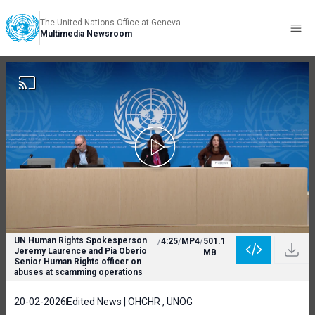
The United Nations Office at Geneva
Multimedia Newsroom
UN Human Rights Spokesperson
/
4:25
/
MP4
/
501.1
Jeremy Laurence and Pia Oberio
MB
Senior Human Rights officer on
abuses at scamming operations
20-02-2026
Edited News | OHCHR , UNOG