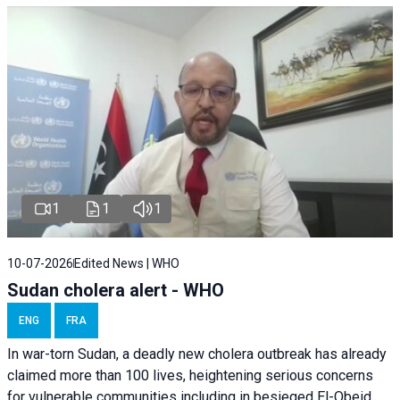
1
1
1
10-07-2026
Edited News | WHO
Sudan cholera alert - WHO
ENG
FRA
In war-torn Sudan, a deadly new cholera outbreak has already
claimed more than 100 lives, heightening serious concerns
for vulnerable communities including in besieged El-Obeid,