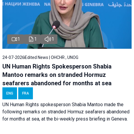
1
1
1
24-07-2026
Edited News | OHCHR , UNOG
UN Human Rights Spokesperson Shabia
Mantoo remarks on stranded Hormuz
seafarers abandoned for months at sea
ENG
FRA
UN Human Rights spokesperson Shabia Mantoo made the
following remarks on stranded Hormuz seafarers abandoned
for months at sea, at the bi-weekly press briefing in Geneva.