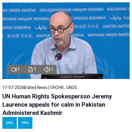
1
1
1
17-07-2026
Edited News | OHCHR , UNOG
UN Human Rights Spokesperson Jeremy
Laurence appeals for calm in Pakistan
Administered Kashmir
ENG
FRA