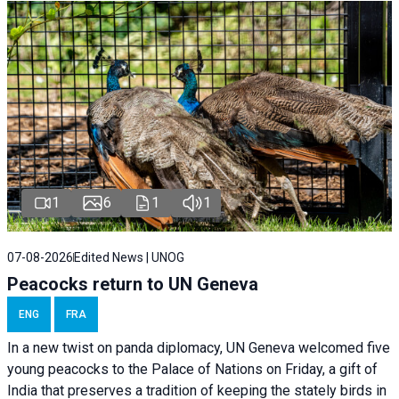
1
6
1
1
07-08-2026
Edited News | UNOG
Peacocks return to UN Geneva
ENG
FRA
In a new twist on panda diplomacy,
UN Geneva
welcomed five
young peacocks to the Palace of Nations on Friday, a gift of
India that preserves a tradition of keeping the stately birds in