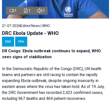
1
1
1
21-07-2026
Edited News | WHO
DRC Ebola Update - WHO
ENG
FRA
DR Congo: Ebola outbreak continues to expand, WHO
sees signs of stabilization
In the Democratic Republic of the Congo (DRC), UN health
teams and partners are still racing to contain the rapidly
expanding Ebola outbreak, despite ongoing insecurity in
eastern areas where the virus has taken hold. As of 19 July,
the DRC Government has recorded 2,423 confirmed cases,
including 967 deaths and 469 patient recoveries.