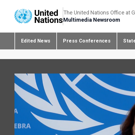
The United Nations Office at 
Multimedia Newsroom
Edited News
Press Conferences
Stat