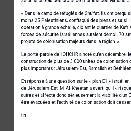
selon le bureau des droits de l'homme des Nations U
« Dans le camp de réfugiés de Shu'fat, ils ont perqu
moins 25 Palestiniens, confisqué des biens et saisi 1
opération à grande échelle, ciblant le quartier de Kaf
forces de sécurité israéliennes auraient démoli 70 st
projets de colonisation majeurs dans la région. »
Le porte-parole de l'OHCHR a noté qu'en décembre, les
construction de plus de 3 000 unités de colonisation 
plus importants : Jérusalem-Est, Ramallah et Bethlée
En réponse à une question sur le « plan E1 » israélien
de Jérusalem-Est, M. Al-Kheetan a averti qu'il « ris
autres et affecte donc sérieusement la viabilité d'un É
être évacuées et l'activité de colonisation doit cesser.
fin