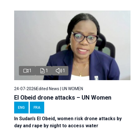
1
1
1
24-07-2026
Edited News | UN WOMEN
El Obeid drone attacks – UN Women
ENG
FRA
In Sudan’s El Obeid, women risk drone attacks by
day and rape by night to access water