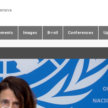
Geneva
ements
Images
B-roll
Conferences
U