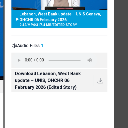
Lebanon, West Bank update – UNIS Geneva,
OHCHR 06 February 2026
2:42
/
MP4
/
317.4 MB
/
EDITED STORY
Audio Files
1
Download Lebanon, West Bank
update – UNIS, OHCHR 06
February 2026 (Edited Story)