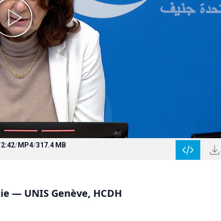
/
2:42
/
MP4
/
317.4 MB
danie — UNIS Genève, HCDH