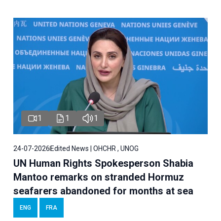
1
1
1
24-07-2026
Edited News | OHCHR , UNOG
UN Human Rights Spokesperson Shabia
Mantoo remarks on stranded Hormuz
seafarers abandoned for months at sea
ENG
FRA