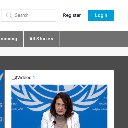
Register
Login
pcoming
All Stories
Videos
1