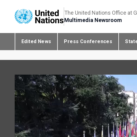
The United Nations Office at 
Multimedia Newsroom
Edited News
Press Conferences
Stat