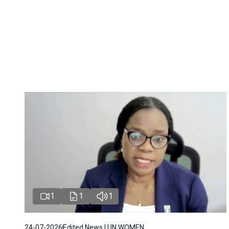
1
1
1
24-07-2026
Edited News | UN WOMEN