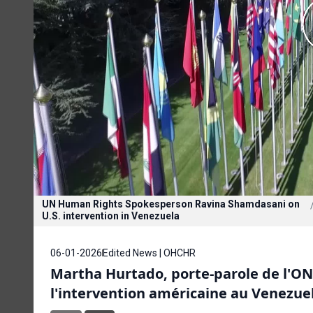
UN Human Rights Spokesperson Ravina Shamdasani on
U.S. intervention in Venezuela
06-01-2026
Edited News | OHCHR
Martha Hurtado, porte-parole de l'ON
l'intervention américaine au Venezue