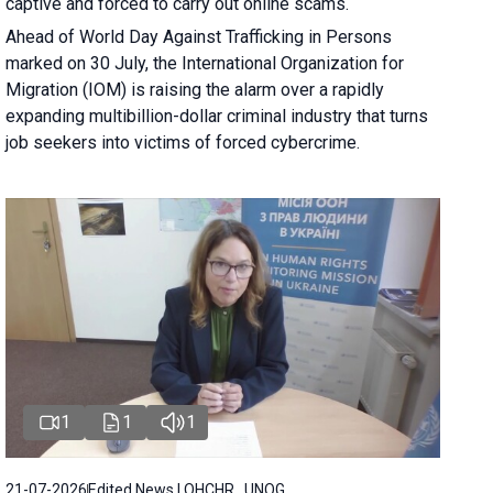
captive and forced to carry out online scams.
Ahead of World Day Against Trafficking in Persons
marked on 30 July, the International Organization for
Migration (IOM) is raising the alarm over a rapidly
expanding multibillion-dollar criminal industry that turns
job seekers into victims of forced cybercrime.
1
1
1
21-07-2026
Edited News | OHCHR , UNOG