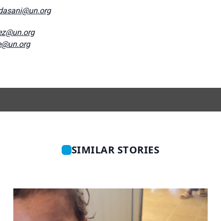
dasani@un.org
ez@un.org
e@un.org
SIMILAR STORIES