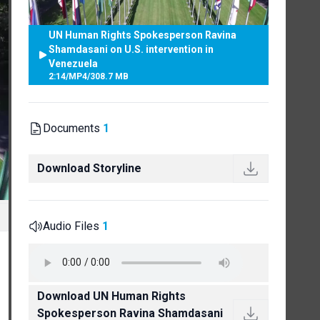
UN Human Rights Spokesperson Ravina
Shamdasani on U.S. intervention in
Venezuela
2:14
/
MP4
/
308.7 MB
Documents
1
Download Storyline
Audio Files
1
Download UN Human Rights
Spokesperson Ravina Shamdasani