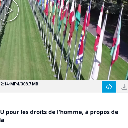
/
2:14
/
MP4
/
308.7 MB
U pour les droits de l'homme, à propos de
la