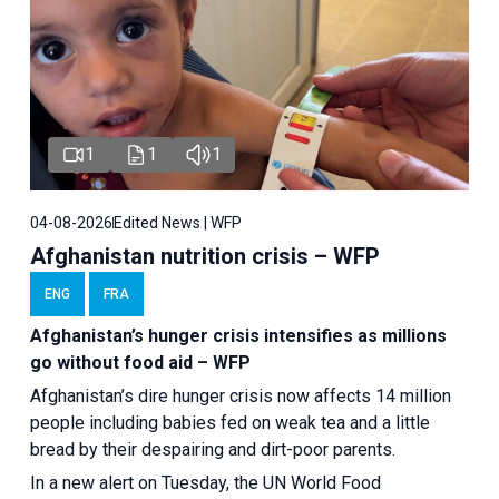
1
1
1
04-08-2026
Edited News | WFP
Afghanistan nutrition crisis – WFP
ENG
FRA
Afghanistan’s hunger crisis intensifies as millions
go without food aid – WFP
Afghanistan’s dire hunger crisis now affects 14 million
people including babies fed on weak tea and a little
bread by their despairing and dirt-poor parents.
In a new alert on Tuesday, the UN World Food