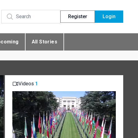
Register
Login
pcoming
All Stories
Videos
1