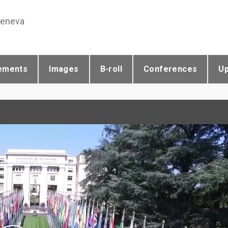
Geneva
ements
Images
B-roll
Conferences
U