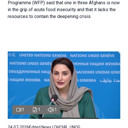
Programme (WFP) said that one in three Afghans is now
in the grip of acute food insecurity and that it lacks the
resources to contain the deepening crisis.
1
1
1
24-07-2026
Edited News | OHCHR , UNOG