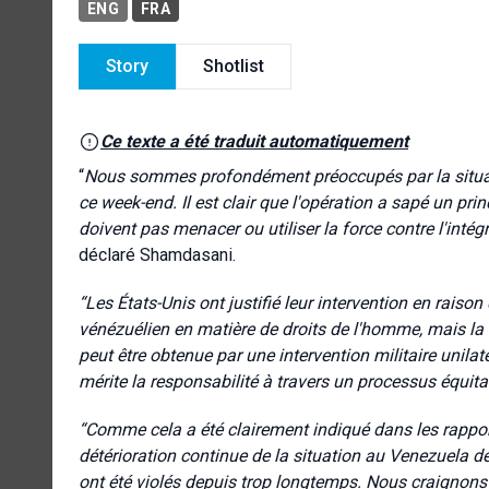
ENG
FRA
Story
Shotlist
Ce texte a été traduit automatiquement
“
Nous sommes profondément préoccupés par la situati
ce week-end. Il est clair que l'opération a sapé un pri
doivent pas menacer ou utiliser la force contre l'intégr
déclaré Shamdasani.
“Les États-Unis ont justifié leur intervention en rai
vénézuélien en matière de droits de l'homme, mais la 
peut être obtenue par une intervention militaire unilat
mérite la responsabilité à travers un processus équitab
“Comme cela a été clairement indiqué dans les rappor
détérioration continue de la situation au Venezuela d
ont été violés depuis trop longtemps. Nous craignons qu