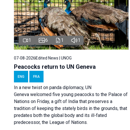
1
6
1
1
07-08-2026
Edited News | UNOG
Peacocks return to UN Geneva
ENG
FRA
In a new twist on panda diplomacy,
UN
Geneva
welcomed five young peacocks to the Palace of
Nations on Friday, a gift of India that preserves a
tradition of keeping the stately birds in the grounds, that
predates both the global body and its ill-fated
predecessor, the League of Nations.