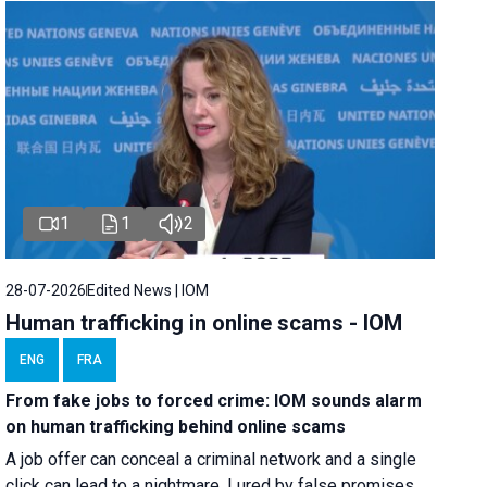
1
1
2
28-07-2026
Edited News | IOM
Human trafficking in online scams - IOM
ENG
FRA
From fake jobs to forced crime: IOM sounds alarm
on human trafficking behind online scams
A job offer can conceal a criminal network and a single
click can lead to a nightmare. Lured by false promises