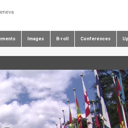
Geneva
ements
Images
B-roll
Conferences
U