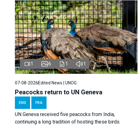
1
6
1
1
07-08-2026
Edited News | UNOG
Peacocks return to UN Geneva
ENG
FRA
UN Geneva received five peacocks from India,
continuing a long tradition of hosting these birds.