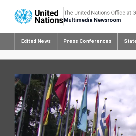
The United Nations Office at 
Multimedia Newsroom
Edited News
Press Conferences
Stat