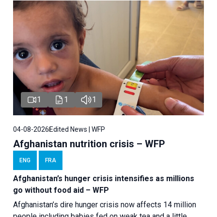
1
1
1
04-08-2026
Edited News | WFP
Afghanistan nutrition crisis – WFP
ENG
FRA
Afghanistan’s hunger crisis intensifies as millions
go without food aid – WFP
Afghanistan’s dire hunger crisis now affects 14 million
people including babies fed on weak tea and a little