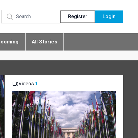
Register
Login
pcoming
All Stories
Videos
1