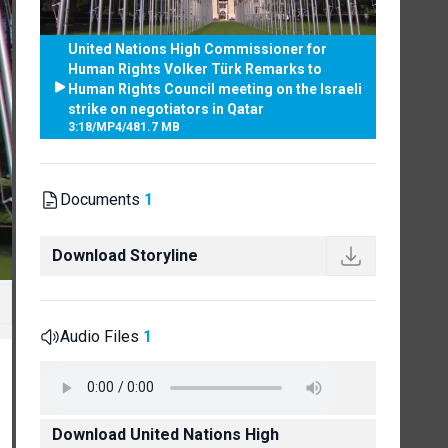
United Nations High Commissioner for
Human Rights Volker Türk Remarks to
Human Rights Council meeting on the Israeli
strike on negotiators in Qatar
3:18
/
MP4
/
481.7 MB
Documents
1
Download Storyline
Audio Files
1
Download United Nations High