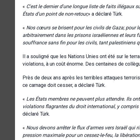
«
C'est le dernier d'une longue liste de faits illégaux s
États d'un point de non-retour,
» a déclaré Türk.
«
Nos cœurs se brisent pour les civils de Gaza; pour l
arbitrairement dans les prisons israéliennes et leurs f
souffrance sans fin pour les civils, tant palestiniens q
Il a souligné que les Nations Unies ont été sur le terr
violations, à un coût énorme. Des centaines de collèg
Près de deux ans après les terribles attaques terrori
ce carnage doit cesser, a déclaré Türk.
«
Les États membres ne peuvent plus attendre. Ils ont 
violations flagrantes du droit international, y compris
déclaré Türk.
«
Nous devons arrêter le flux d'armes vers Israël qui ris
pression maximale pour un cessez-le-feu, la libératio