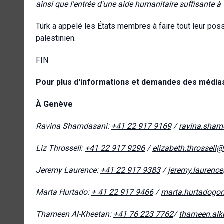
ainsi que l'entrée d'une aide humanitaire suffisante 
Türk a appelé les États membres à faire tout leur poss
palestinien.
FIN
Pour plus d'informations et demandes des médias,
À Genève
Ravina Shamdasani:
+41 22 917 9169
/
ravina.sham
Liz Throssell:
+41 22 917 9296
/
elizabeth.throssell
Jeremy Laurence:
+41 22 917 9383
/
jeremy.laurenc
Marta Hurtado:
+ 41 22 917 9466
/
marta.hurtadogo
Thameen Al-Kheetan:
+41 76 223 7762
/
thameen.alk