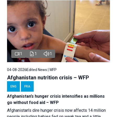
1
1
1
04-08-2026
Edited News | WFP
Afghanistan nutrition crisis – WFP
ENG
FRA
Afghanistan’s hunger crisis intensifies as millions
go without food aid – WFP
Afghanistan’s dire hunger crisis now affects 14 million
people including babies fed on weak tea and a little