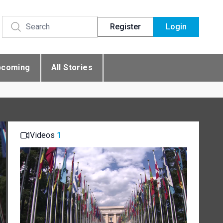
Register
Login
pcoming
All Stories
Videos
1