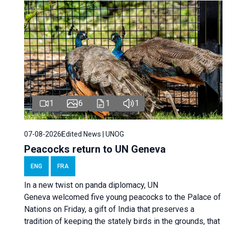
1
6
1
1
07-08-2026
Edited News | UNOG
Peacocks return to UN Geneva
ENG
FRA
In a new twist on panda diplomacy,
UN
Geneva
welcomed five young peacocks to the Palace of
Nations on Friday, a gift of India that preserves a
tradition of keeping the stately birds in the grounds, that