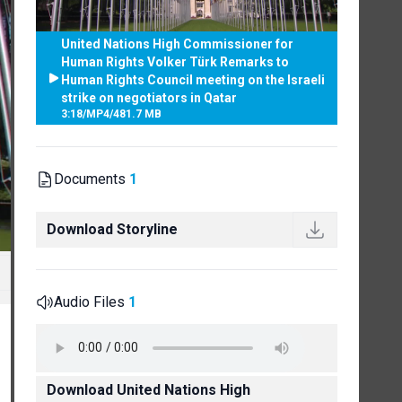
United Nations High Commissioner for
Human Rights Volker Türk Remarks to
Human Rights Council meeting on the Israeli
strike on negotiators in Qatar
3:18
/
MP4
/
481.7 MB
Documents
1
Download Storyline
Audio Files
1
Download United Nations High