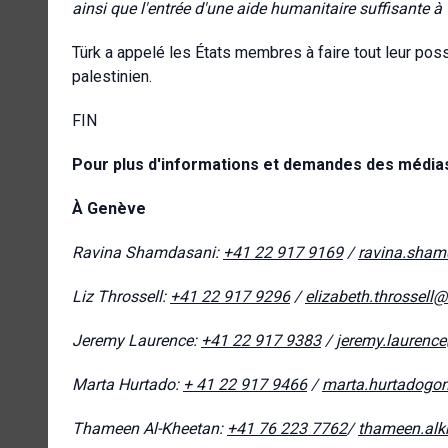
ainsi que l'entrée d'une aide humanitaire suffisante 
Türk a appelé les États membres à faire tout leur poss
palestinien.
FIN
Pour plus d'informations et demandes des médias,
À Genève
Ravina Shamdasani:
+41 22 917 9169
/
ravina.sham
Liz Throssell:
+41 22 917 9296
/
elizabeth.throssell
Jeremy Laurence:
+41 22 917 9383
/
jeremy.laurenc
Marta Hurtado:
+ 41 22 917 9466
/
marta.hurtadogo
Thameen Al-Kheetan:
+41 76 223 7762
/
thameen.alk