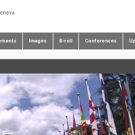
Geneva
ements
Images
B-roll
Conferences
U