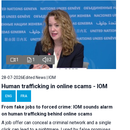
1
1
2
28-07-2026
Edited News | IOM
Human trafficking in online scams - IOM
ENG
FRA
From fake jobs to forced crime: IOM sounds alarm
on human trafficking behind online scams
A job offer can conceal a criminal network and a single
click can lead to a nightmare. Lured by false promises