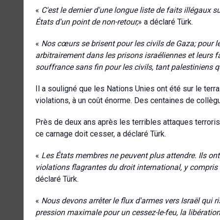
«
C'est le dernier d'une longue liste de faits illégaux s
États d'un point de non-retour,
» a déclaré Türk.
«
Nos cœurs se brisent pour les civils de Gaza; pour l
arbitrairement dans les prisons israéliennes et leurs f
souffrance sans fin pour les civils, tant palestiniens q
Il a souligné que les Nations Unies ont été sur le terr
violations, à un coût énorme. Des centaines de collèg
Près de deux ans après les terribles attaques terrori
ce carnage doit cesser, a déclaré Türk.
«
Les États membres ne peuvent plus attendre. Ils ont 
violations flagrantes du droit international, y compris
déclaré Türk.
«
Nous devons arrêter le flux d'armes vers Israël qui ris
pression maximale pour un cessez-le-feu, la libératio