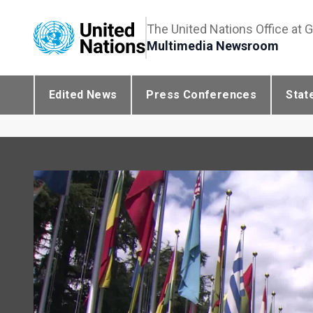
The United Nations Office at 
Multimedia Newsroom
Edited News
Press Conferences
Stat