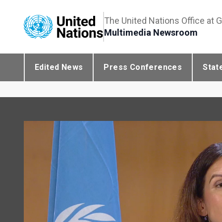
The United Nations Office at 
Multimedia Newsroom
Edited News
Press Conferences
Stat