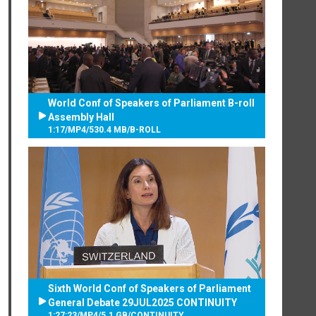
World Conf of Speakers of Parliament B-roll
Assembly Hall
1:17
/
MP4
/
530.4 MB
/
B-ROLL
Sixth World Conf of Speakers of Parliament
General Debate 29JUL2025 CONTINUITY
1:27:23
/
MP4
/
5.1 GB
/
CONTINUITY