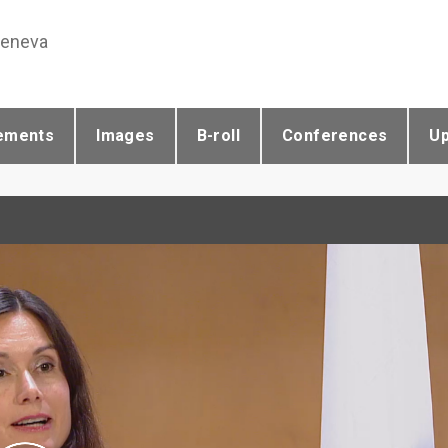
Geneva
ements
Images
B-roll
Conferences
U