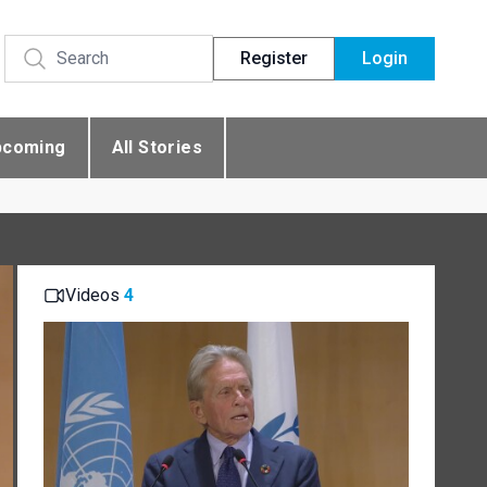
Register
Login
pcoming
All Stories
Videos
4