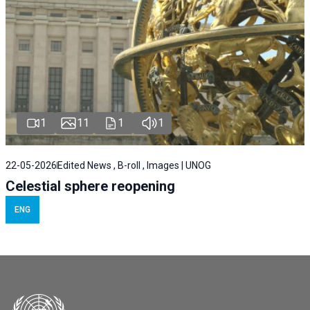
1
11
1
1
22-05-2026
Edited News , B-roll , Images | UNOG
Celestial sphere reopening
ENG