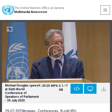
The United Nations Office at Geneva
Multimedia Newsroom
Michael Douglas speech
/
29:25
/
MP4
/
2.1
/
7
at Sixth World
GB
Conference of
Speakers of Parliament
- 29 July 2025
29-07-2025
Images , Conferences , B-roll | IPU