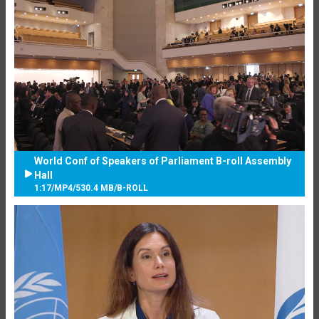
World Conf of Speakers of Parliament B-roll Assembly
Hall
1:17
/
MP4
/
530.4 MB
/
B-ROLL