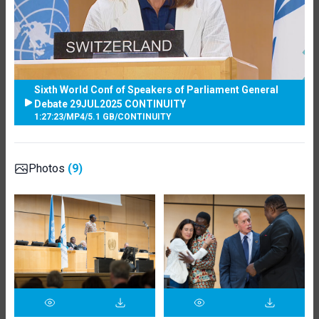
Sixth World Conf of Speakers of Parliament General
Debate 29JUL2025 CONTINUITY
1:27:23
/
MP4
/
5.1 GB
/
CONTINUITY
Photos
(9)