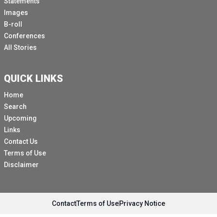
Statements
Certains d'entre vous me connaissent peut-être en tant
Images
que militant, d'autres en tant qu'acteur, mais il y a 60
B-roll
ans, j'étais simplement étudiant, et à l'époque, un
Conferences
philosophe, architecte et inventeur du nom de
All Stories
Buckminster Fuller est venu prendre la parole dans
mon université.
QUICK LINKS
Fuller nous a exhortés à imaginer notre monde comme
Home
un vaisseau partagé, le Spaceship Earth.
Search
C'est lui qui l'a appelé.
Upcoming
Un engin fragile qui traverse le cosmos sans
Links
passagers, seulement un équipage.
Contact Us
Terms of Use
Nous tous, toute l'humanité est également
Disclaimer
responsable de ses soins.
Et Fuller pensait que nos plus grands défis, à savoir la
guerre, l'inégalité et l'exploitation de l'environnement,
n'étaient pas inévitables.
Contact
Terms of Use
Privacy Notice