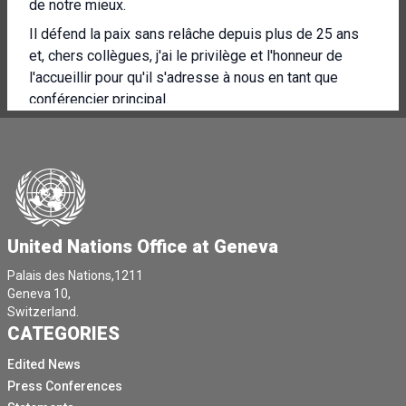
de notre mieux.
Il défend la paix sans relâche depuis plus de 25 ans
et, chers collègues, j'ai le privilège et l'honneur de
l'accueillir pour qu'il s'adresse à nous en tant que
conférencier principal.
Monsieur Douglas, je vous en prie, je vous donne la
parole.
Le président Axon, le secrétaire général Chong Gong,
le directeur général Alaboya, l'ambassadeur Ratre,
conférencier, Manicure, les parlementaires distingués,
United Nations Office at Geneva
les artisans de la paix et les fonctionnaires, merci.
Merci pour votre généreuse invitation et votre accueil
Palais des Nations,1211
Geneva 10,
chaleureux.
Switzerland.
Mais surtout, merci pour tout le travail extraordinaire
CATEGORIES
que vous accomplissez au nom de nos démocraties.
Edited News
Debout devant vous, je suis profondément touché et
Press Conferences
reconnaissant.