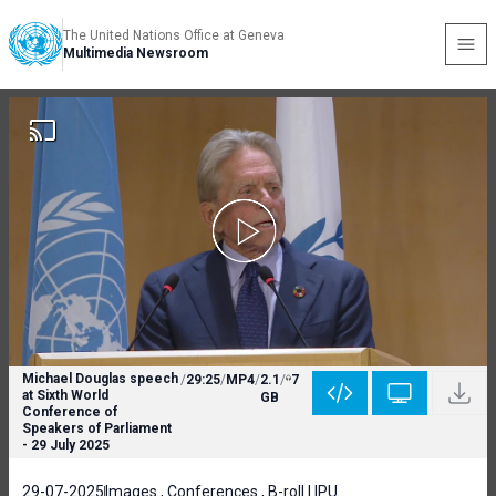
The United Nations Office at Geneva
Multimedia Newsroom
Michael Douglas speech
/
29:25
/
MP4
/
2.1
/
7
at Sixth World
GB
Conference of
Speakers of Parliament
- 29 July 2025
29-07-2025
Images , Conferences , B-roll | IPU