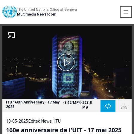
The United Nations Office at Geneva
Multimedia Newsroom
ITU 160th Anniversary - 17 May
/
3:42
/
MP4
/
223.8
2025
MB
18-05-2025
Edited News | ITU
160e anniversaire de l'UIT - 17 mai 2025