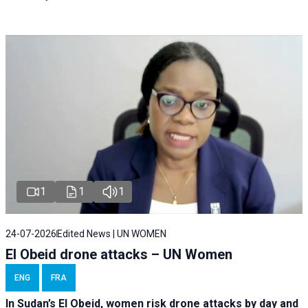
1
1
1
24-07-2026
Edited News | UN WOMEN
El Obeid drone attacks – UN Women
ENG
FRA
In Sudan’s El Obeid, women risk drone attacks by day and