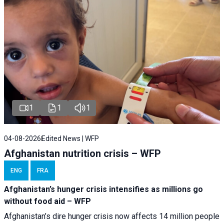
1
1
1
04-08-2026
Edited News | WFP
Afghanistan nutrition crisis – WFP
ENG
FRA
Afghanistan’s hunger crisis intensifies as millions go
without food aid – WFP
Afghanistan’s dire hunger crisis now affects 14 million people