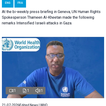
ENG
FRA
At the bi-weekly press briefing in Geneva, UN Human Rights
Spokesperson Thameen Al-Kheetan made the following
remarks Intensified Israeli attacks in Gaza.
1
1
1
21-07-2026
Edited News | WHO