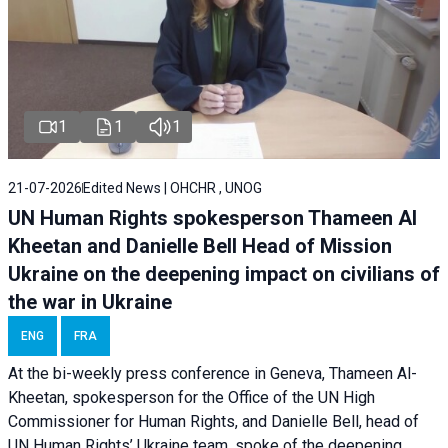
1
1
1
21-07-2026
Edited News | OHCHR , UNOG
UN Human Rights spokesperson Thameen Al
Kheetan and Danielle Bell Head of Mission
Ukraine on the deepening impact on civilians of
the war in Ukraine
ENG
FRA
At the bi-weekly press conference in Geneva, Thameen Al-
Kheetan, spokesperson for the Office of the UN High
Commissioner for Human Rights, and Danielle Bell, head of
UN Human Rights’ Ukraine team, spoke of the deepening