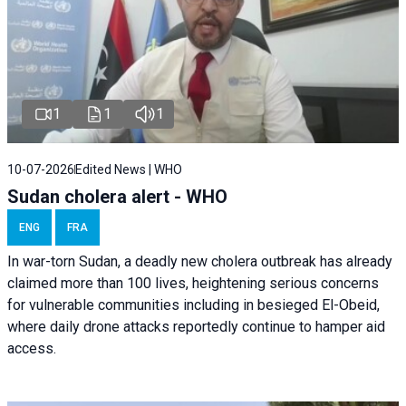
1
1
1
10-07-2026
Edited News | WHO
Sudan cholera alert - WHO
ENG
FRA
In war-torn Sudan, a deadly new cholera outbreak has already
claimed more than 100 lives, heightening serious concerns
for vulnerable communities including in besieged El-Obeid,
where daily drone attacks reportedly continue to hamper aid
access.