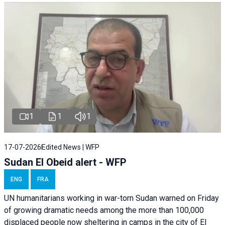
1
1
1
17-07-2026
Edited News | WFP
Sudan El Obeid alert - WFP
ENG
FRA
UN humanitarians working in war-torn Sudan warned on Friday
of growing dramatic needs among the more than 100,000
displaced people now sheltering in camps in the city of El