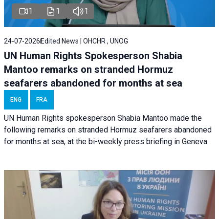
1
1
1
24-07-2026
Edited News | OHCHR , UNOG
UN Human Rights Spokesperson Shabia
Mantoo remarks on stranded Hormuz
seafarers abandoned for months at sea
ENG
FRA
UN Human Rights spokesperson Shabia Mantoo made the
following remarks on stranded Hormuz seafarers abandoned
for months at sea, at the bi-weekly press briefing in Geneva.