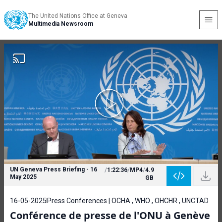
The United Nations Office at Geneva
Multimedia Newsroom
UN Geneva Press Briefing - 16
/
1:22:36
/
MP4
/
4.9
May 2025
GB
16-05-2025
Press Conferences | OCHA , WHO , OHCHR , UNCTAD
Conférence de presse de l'ONU à Genève