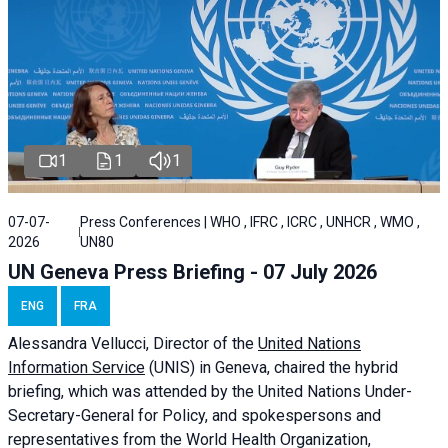
1
1
1
07-07-
Press Conferences | WHO , IFRC , ICRC , UNHCR , WMO ,
2026
UN80
UN Geneva Press Briefing - 07 July 2026
ENG
FRA
Alessandra
Vellucci, Director of the
United Nations
Information Service
(UNIS) in Geneva, chaired the
hybrid
briefing
, which was attended by the United Nations Under-
Secretary-General for Policy, and spokespersons and
representatives from the World Health Organization,