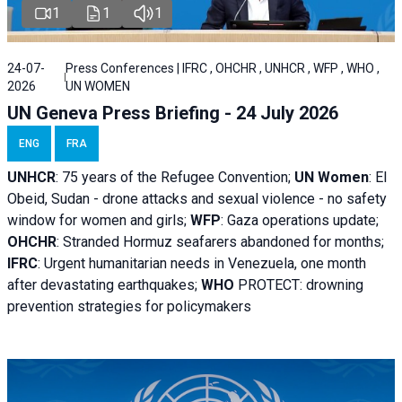
1
1
1
24-07-
Press Conferences | IFRC , OHCHR , UNHCR , WFP , WHO ,
2026
UN WOMEN
UN Geneva Press Briefing - 24 July 2026
ENG
FRA
UNHCR
:
75 years of the Refugee Convention;
UN Women
: El
Obeid, Sudan - d
rone attacks and sexual violence - no safety
window for women and girls;
WFP
:
Gaza operations
update;
OHCHR
:
Stranded Hormuz seafarers abandoned for months;
IFRC
:
Urgent humanitarian needs in Venezuela, one month
after devastating earthquakes;
WHO
PROTECT: drowning
prevention strategies for policymakers