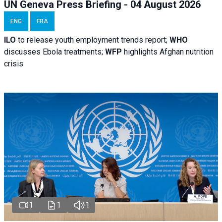
UN Geneva Press Briefing - 04 August 2026
ENG
FRA
ILO
to release youth employment trends report;
WHO
discusses Ebola treatments;
WFP
highlights Afghan nutrition
crisis
1
1
1