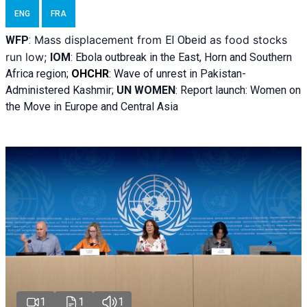
ENG
FRA
Mass displacement from
as food stocks
WFP
:
El
Obeid
run low;
IOM
:
Ebola outbreak in the East, Horn and Southern
Africa region;
OHCHR
:
Wave of unrest in Pakistan-
Administered Kashmir;
UN WOMEN
: R
eport launch: Women on
the Move in Europe and Central Asia
1
1
1