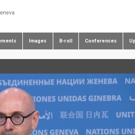
Geneva
ements
Images
B-roll
Conferences
U