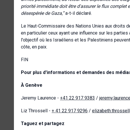
priorité immédiate doit être d'assurer le flux complet 
désespérée de Gaza,”
a-t-il déclaré.
Le Haut-Commissaire des Nations Unies aux droits 
en particulier ceux ayant une influence sur les parties
l'objectif où les Israéliens et les Palestiniens peuven
côte, en paix.
FIN
Pour plus d'informations et demandes des médias,
À Genève
Jeremy Laurence -
+41 22 917 9383
/
jeremy.laurenc
Liz Throssell
-
+ 41 22 917 9296
/
elizabeth.throssel
Taguez et partagez