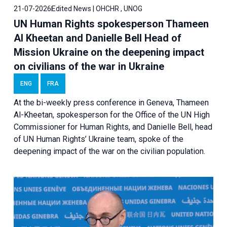
21-07-2026
Edited News | OHCHR , UNOG
UN Human Rights spokesperson Thameen
Al Kheetan and Danielle Bell Head of
Mission Ukraine on the deepening impact
on civilians of the war in Ukraine
ENG
FRA
At the bi-weekly press conference in Geneva, Thameen
Al-Kheetan, spokesperson for the Office of the UN High
Commissioner for Human Rights, and Danielle Bell, head
of UN Human Rights’ Ukraine team, spoke of the
deepening impact of the war on the civilian population.