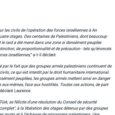
es civils de l'opération des forces israéliennes à An
quatre otages. Des centaines de Palestiniens, dont beaucoup
ont le raid a été mené dans une zone si densément peuplée
tinction, de proportionnalité et de précaution - tels qu'énoncés
orces israéliennes
,” a-t-il déclaré.
par le fait que des groupes armés palestiniens continuent de
ils, ce qui est interdit par le droit humanitaire international.
ensément peuplées, les groupes armés mettent ainsi en danger
es eux-mêmes, face aux hostilités. Toutes ces actions, de part
déclaré Laurence.
k, se félicite d'une résolution du Conseil de sécurité
 complet", à la libération des otages détenus par des groupes
es morts et à l'échange de prisonniers palestiniens. Une