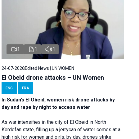
1
1
1
24-07-2026
Edited News | UN WOMEN
El Obeid drone attacks – UN Women
ENG
FRA
In Sudan’s El Obeid, women risk drone attacks by
day and rape by night to access water
As war intensifies in the city of El Obeid in North
Kordofan state, filling up a jerrycan of water comes at a
high risk for women and girls: by day, drones strike