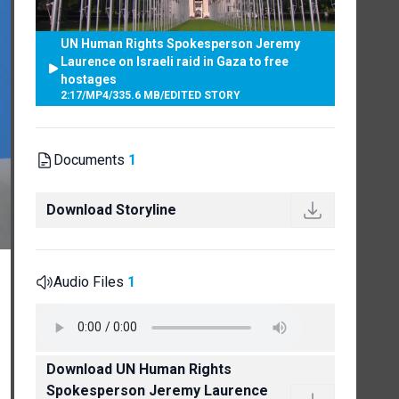
UN Human Rights Spokesperson Jeremy
Laurence on Israeli raid in Gaza to free
hostages
2:17
/
MP4
/
335.6 MB
/
EDITED STORY
Documents
1
Download Storyline
Audio Files
1
Download UN Human Rights
Spokesperson Jeremy Laurence