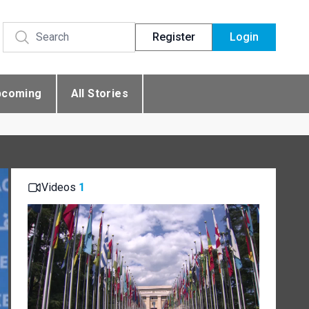
Register
Login
pcoming
All Stories
Videos
1