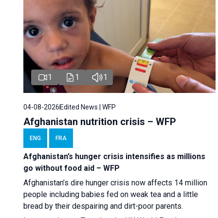
1
1
1
04-08-2026
Edited News | WFP
Afghanistan nutrition crisis – WFP
ENG
FRA
Afghanistan’s hunger crisis intensifies as millions
go without food aid – WFP
Afghanistan’s dire hunger crisis now affects 14 million
people including babies fed on weak tea and a little
bread by their despairing and dirt-poor parents.