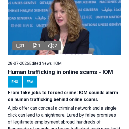
1
1
2
28-07-2026
Edited News | IOM
Human trafficking in online scams - IOM
ENG
FRA
From fake jobs to forced crime: IOM sounds alarm
on human trafficking behind online scams
A job offer can conceal a criminal network and a single
click can lead to a nightmare. Lured by false promises
of legitimate employment abroad, hundreds of
thousands of people are being trafficked each year, held