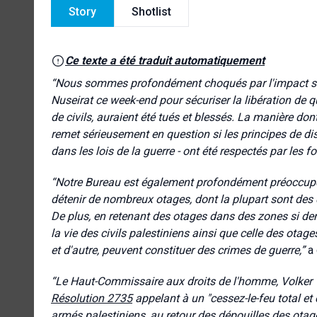
Story
Shotlist
Ce texte a été traduit automatiquement
“
Nous sommes profondément choqués par l'impact sur l
Nuseirat ce week-end pour sécuriser la libération de 
de civils, auraient été tués et blessés. La manière d
remet sérieusement en question si les principes de dis
dans les lois de la guerre - ont été respectés par les f
“Notre Bureau est également profondément préoccupé 
détenir de nombreux otages, dont la plupart sont des civ
De plus, en retenant des otages dans des zones si d
la vie des civils palestiniens ainsi que celle des otag
et d'autre, peuvent constituer des crimes de guerre,”
a 
“Le Haut-Commissaire aux droits de l'homme, Volker Tür
Résolution 2735
appelant à un "cessez-le-feu total et
armés palestiniens, au retour des dépouilles des otag