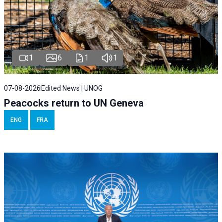
1
6
1
1
07-08-2026
Edited News | UNOG
Peacocks return to UN Geneva
ENG
FRA