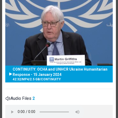
CONTINUITY: OCHA and UNHCR Ukraine Humanitarian
Response - 15 January 2024
42:32
/
MP4
/
2.5 GB
/
CONTINUITY
Audio Files
2