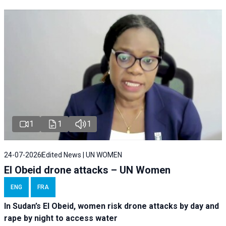
1
1
1
24-07-2026
Edited News | UN WOMEN
El Obeid drone attacks – UN Women
ENG
FRA
In Sudan’s El Obeid, women risk drone attacks by day and
rape by night to access water