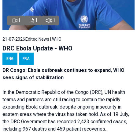
1
1
1
21-07-2026
Edited News | WHO
DRC Ebola Update - WHO
ENG
FRA
DR Congo: Ebola outbreak continues to expand, WHO
sees signs of stabilization
In the Democratic Republic of the Congo (DRC), UN health
teams and partners are still racing to contain the rapidly
expanding Ebola outbreak, despite ongoing insecurity in
eastern areas where the virus has taken hold. As of 19 July,
the DRC Government has recorded 2,423 confirmed cases,
including 967 deaths and 469 patient recoveries.