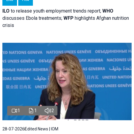
ILO
to release youth employment trends report;
WHO
discusses Ebola treatments;
WFP
highlights Afghan nutrition
crisis
1
1
2
28-07-2026
Edited News | IOM