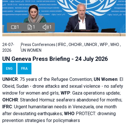
1
1
1
24-07-
Press Conferences | IFRC , OHCHR , UNHCR , WFP , WHO ,
2026
UN WOMEN
UN Geneva Press Briefing - 24 July 2026
ENG
FRA
UNHCR
:
75 years of the Refugee Convention;
UN Women
: El
Obeid, Sudan - d
rone attacks and sexual violence - no safety
window for women and girls;
WFP
:
Gaza operations
update;
OHCHR
:
Stranded Hormuz seafarers abandoned for months;
IFRC
:
Urgent humanitarian needs in Venezuela, one month
after devastating earthquakes;
WHO
PROTECT: drowning
prevention strategies for policymakers