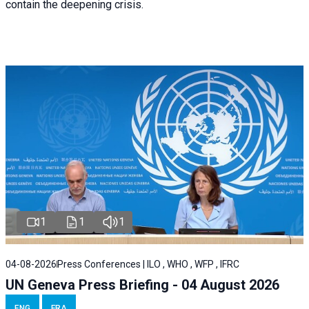
contain the deepening crisis.
1
1
1
04-08-2026
Press Conferences | ILO , WHO , WFP , IFRC
UN Geneva Press Briefing - 04 August 2026
ENG
FRA