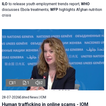
ILO
to release youth employment trends report;
WHO
discusses Ebola treatments;
WFP
highlights Afghan nutrition
crisis
1
1
2
28-07-2026
Edited News | IOM
Human trafficking in online scams - IOM