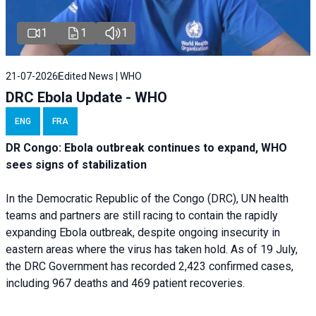
1
1
1
21-07-2026
Edited News | WHO
DRC Ebola Update - WHO
ENG
FRA
DR Congo: Ebola outbreak continues to expand, WHO
sees signs of stabilization
In the Democratic Republic of the Congo (DRC), UN health
teams and partners are still racing to contain the rapidly
expanding Ebola outbreak, despite ongoing insecurity in
eastern areas where the virus has taken hold. As of 19 July,
the DRC Government has recorded 2,423 confirmed cases,
including 967 deaths and 469 patient recoveries.