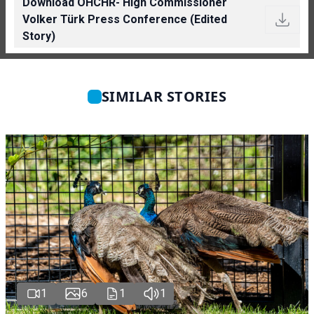
Download OHCHR- High Commissioner
Volker Türk Press Conference (Edited
Story)
SIMILAR STORIES
1
6
1
1