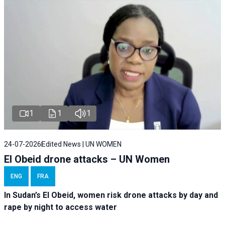
1
1
1
24-07-2026
Edited News | UN WOMEN
El Obeid drone attacks – UN Women
ENG
FRA
In Sudan’s El Obeid, women risk drone attacks by day and
rape by night to access water