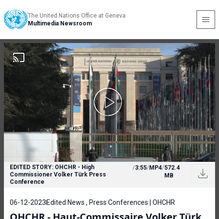
The United Nations Office at Geneva
Multimedia Newsroom
EDITED STORY: OHCHR - High
/
3:55
/
MP4
/
572.4
Commissioner Volker Türk Press
MB
Conference
06-12-2023
Edited News , Press Conferences | OHCHR
OHCHR - Haut-Commissaire Volker Türk