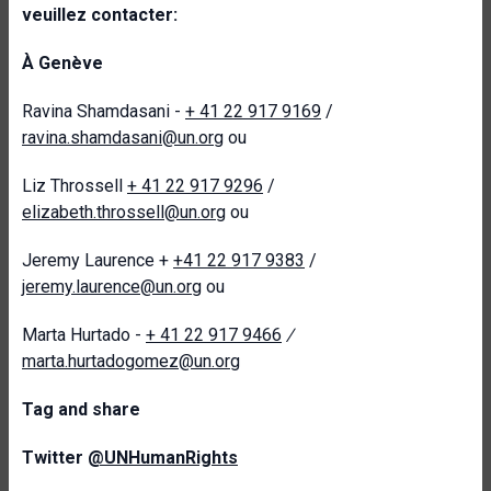
veuillez contacter:
À Genève
Ravina Shamdasani -
+ 41 22 917 9169
/
ravina.shamdasani@un.org
ou
Liz Throssell
+ 41 22 917 9296
/
elizabeth.throssell@un.org
ou
Jeremy Laurence +
+41 22 917 9383
/
jeremy.laurence@un.org
ou
Marta Hurtado -
+ 41 22 917 9466
/
marta.hurtadogomez@un.org
T
ag and share
Twitter
@UNHumanRights