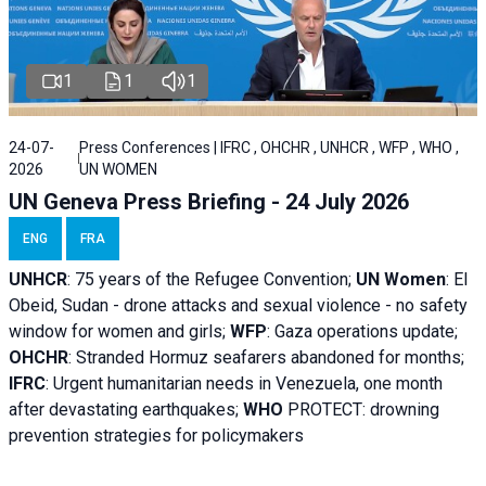
1
1
1
24-07-
Press Conferences | IFRC , OHCHR , UNHCR , WFP , WHO ,
2026
UN WOMEN
UN Geneva Press Briefing - 24 July 2026
ENG
FRA
UNHCR
:
75 years of the Refugee Convention;
UN Women
: El
Obeid, Sudan - d
rone attacks and sexual violence - no safety
window for women and girls;
WFP
:
Gaza operations
update;
OHCHR
:
Stranded Hormuz seafarers abandoned for months;
IFRC
:
Urgent humanitarian needs in Venezuela, one month
after devastating earthquakes;
WHO
PROTECT: drowning
prevention strategies for policymakers