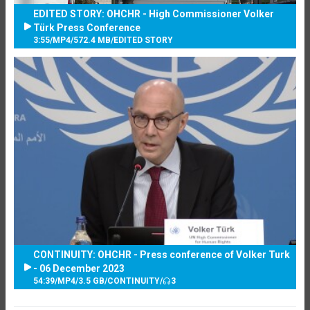
EDITED STORY: OHCHR - High Commissioner Volker
Türk Press Conference
3:55
/
MP4
/
572.4 MB
/
EDITED STORY
CONTINUITY: OHCHR - Press conference of Volker Turk
- 06 December 2023
54:39
/
MP4
/
3.5 GB
/
CONTINUITY
/
3