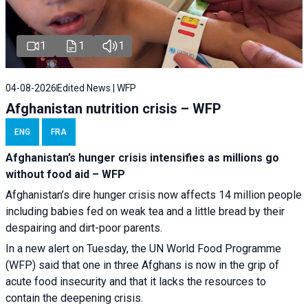
1
1
1
04-08-2026
Edited News | WFP
Afghanistan nutrition crisis – WFP
ENG
FRA
Afghanistan’s hunger crisis intensifies as millions go
without food aid – WFP
Afghanistan’s dire hunger crisis now affects 14 million people
including babies fed on weak tea and a little bread by their
despairing and dirt-poor parents.
In a new alert on Tuesday, the UN World Food Programme
(WFP) said that one in three Afghans is now in the grip of
acute food insecurity and that it lacks the resources to
contain the deepening crisis.