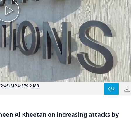
/
2:45
/
MP4
/
379.2 MB
en Al Kheetan on increasing attacks by