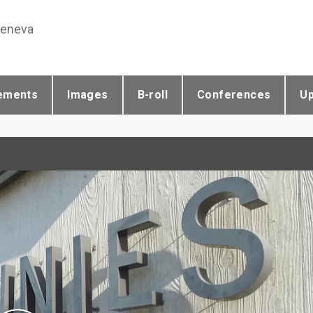
Geneva
ements
Images
B-roll
Conferences
U