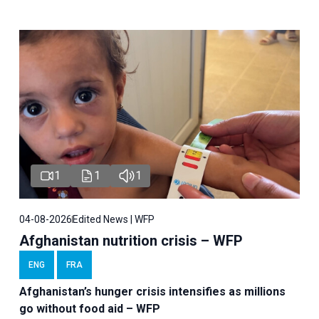
1
1
1
04-08-2026
Edited News | WFP
Afghanistan nutrition crisis – WFP
ENG
FRA
Afghanistan’s hunger crisis intensifies as millions
go without food aid – WFP