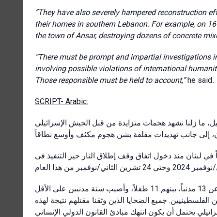
“They have also severely hampered reconstruction eff
their homes in southern Lebanon. For example, on 16 N
the town of Ansar, destroying dozens of concrete mixe
“There must be prompt and impartial investigations into
involving possible violations of international humanita
Those responsible must be held to account,”
he said
.
SCRIPT- Arabic:
ئيل، ما زلنا نشهد هجمات متزايدة من قبل الجيش الإسرائيلي
ش الإسرائيلي أسفرت عن مقتل ما لا يقل عن 127 مدنياً في لبنان منذ دخول اتفاق وقف إطلاق النار حيز التنفيذ في
وفي واحدة من أحدث الهجمات وأكثرها دموية، قُتل ما لا يقل عن 13 مدنياً، بينهم 11 طفلاً، وأصيب ستة مدنيين على الأقل
جميع الضحايا الذين وثقنا مقتلهم نتيجة لهذه
.
ن الفلسطينيين
ائيلي يحتمل أن يكون انتهك مبادئ القانون الدولي الإنساني