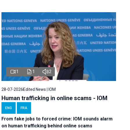
1
1
2
28-07-2026
Edited News | IOM
Human trafficking in online scams - IOM
ENG
FRA
From fake jobs to forced crime: IOM sounds alarm
on human trafficking behind online scams