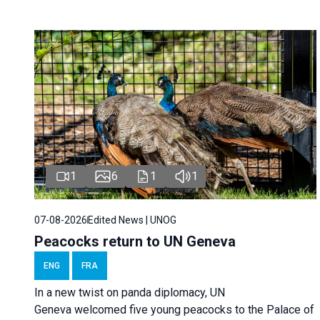
1
6
1
1
07-08-2026
Edited News | UNOG
Peacocks return to UN Geneva
ENG
FRA
In a new twist on panda diplomacy,
UN
Geneva
welcomed five young peacocks to the Palace of