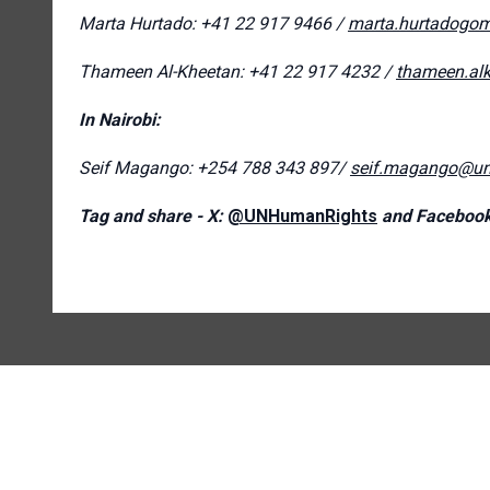
Marta Hurtado: +41 22 917 9466 /
marta.hurtadogo
Thameen Al-Kheetan: +41 22 917 4232 /
thameen.al
In Nairobi:
Seif Magango: +254 788 343 897/
seif.magango@un
Tag and share - X:
@UNHumanRights
and Faceboo