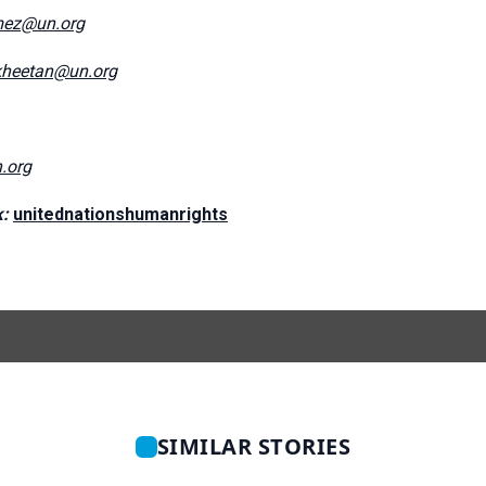
mez@un.org
kheetan@un.org
.org
k:
unitednationshumanrights
SIMILAR STORIES