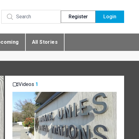
Register
Login
pcoming
All Stories
Videos
1