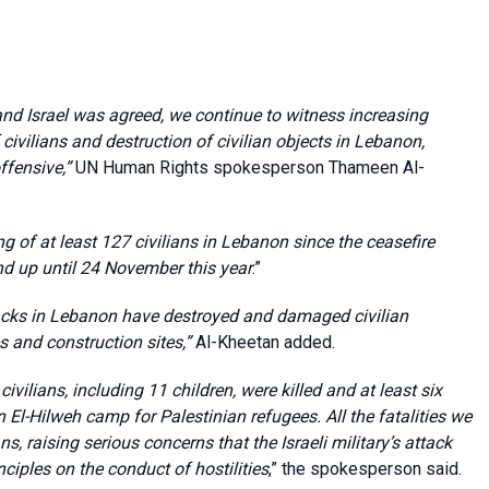
nd Israel was agreed, we continue to witness increasing
of civilians and destruction of civilian objects in Lebanon,
offensive,”
UN Human Rights spokesperson Thameen Al-
ling of at least 127 civilians in Lebanon since the ceasefire
d up until 24 November this year
.”
 attacks in Lebanon have destroyed and damaged civilian
es and construction sites,”
Al-Kheetan added.
civilians, including 11 children, were killed and at least six
Ein El-Hilweh camp for Palestinian refugees. All the fatalities we
s, raising serious concerns that the Israeli military’s attack
ciples on the conduct of hostilities
,” the spokesperson said.