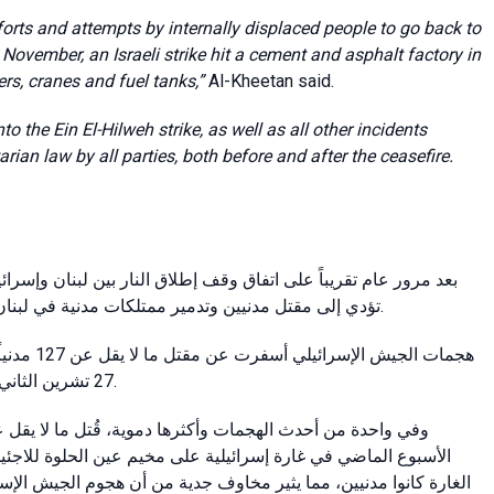
orts and attempts by internally displaced people to go back to
ovember, an Israeli strike hit a cement and asphalt factory in
rs, cranes and fuel tanks,”
Al-Kheetan said.
 the Ein El-Hilweh strike, as well as all other incidents
rian law by all parties, both before and after the ceasefire.
بعد مرور عام تقريباً على اتفاق وقف إطلاق النار بين لبنان وإسرا
تؤدي إلى مقتل مدنيين وتدمير ممتلكات مدنية في لبنان، إلى جانب تهديدات مقلقة بشن هجوم مكثف وأوسع نطاقاً.
هجمات الجي
27 تشرين الثاني/نوفمبر 2024 وحتى 24 تشرين الثاني/نوفمبر من هذا العام.
الأسبوع الماضي في غارة إسرائيلية على مخيم عين الحلوة للاجئي
الغارة كانوا مدنيين، مما يثير مخاوف جدية من أن هجوم الجيش الإسر