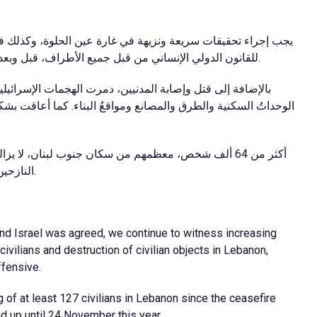
يجب إجراء تحقيقات سريعة ونزيهة في غارة عين الحلوة، وكذلك ف
للقانون الدولي الإنساني من قبل جميع الأطراف، قبل وبعد وقف إطلاق النار. ويجب تقديم المسؤولين عنها إلى العدالة.
بالإضافة إلى قتل وإصابة المدنيين، دمرت الهجمات الإسرائيلية 
الوحداتُ السكنية والطرق والمصانع ومواقعُ البناء.
كما أعاقت بشكل
أكثر من 64 ألف شخص، معظمهم من سكان جنوب لبنان، لا 
النازحين من العودة إلى بيوتهم، ويجب دعم إعادة الإعمار، لا إعاقتها.
nd Israel was agreed, we continue to witness increasing
f civilians and destruction of civilian objects in Lebanon,
ffensive.
ing of at least 127 civilians in Lebanon since the ceasefire
 up until 24 November this year.