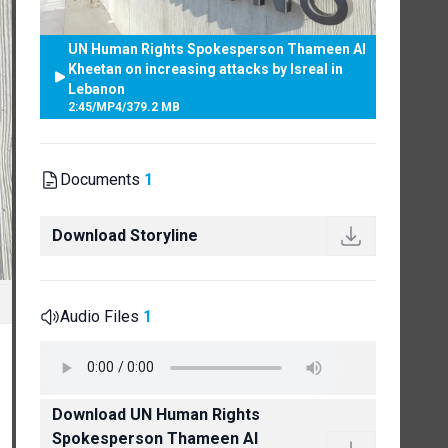
UN Human Rights Spokesperson Thameen Al
Kheetan on increasing attacks by Isreal in
Lebanon
2:45
/
MP4
/
379.2 MB
Documents
1
Download Storyline
Audio Files
1
Download UN Human Rights
Spokesperson Thameen Al