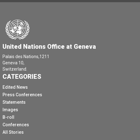
Nous allons tout de suite dire oui à Azir.
[Autre langue parlée]
Vous avez donc la parole, Madame.
Bonjour à tous les habitants de Damas.
[Autre langue parlée]
United Nations Office at Geneva
[Autre langue parlée]
Palais des Nations,1211
Geneva 10,
[Autre langue parlée]
Switzerland.
[Autre langue parlée]
CATEGORIES
Près d'un mois après l'intensification des hostilités
Edited News
dans la région et au Liban, la Syrie a connu une forte
Press Conferences
augmentation du nombre de personnes traversant la
Statements
frontière depuis le Liban.
Images
Entre le 2 et le 27 mars, plus de 200 000 personnes
B-roll
sont entrées en Syrie, en passant par les trois points
Conferences
de passage officiels.
All Stories