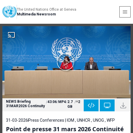
The United Nations Office at Geneva
Multimedia Newsroom
NEWS Briefing
/
43:06
/
MP4
/
2.7
/
2
31MAR2026 Continuity
GB
31-03-2026
Press Conferences | IOM , UNHCR , UNOG , WFP
Point de presse 31 mars 2026 Continuité