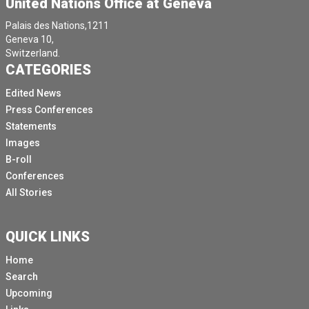
United Nations Office at Geneva
rapporteuse spéciale sur l'indépendance des juges et
des avocats, Margaret Satterthwaite.
Palais des Nations,1211
Geneva 10,
Chacun des conférenciers.
Switzerland.
Ils prononceront une brève allocution d'ouverture,
CATEGORIES
après quoi ils répondront à vos questions.
Edited News
Nous allons commencer par.
Press Conferences
[Autre langue parlée]
Statements
Images
Rapporteuse spéciale, je vous donne bien la parole.
B-roll
Bonjour à tous, et je le souhaite.
Conferences
[Autre langue parlée]
All Stories
Cette opportunité, c'est la.
Troisième conférence de presse que nous organisons.
QUICK LINKS
Dans les locaux de l'ONU.
Home
Search
En ce qui concerne la situation dans le territoire
Upcoming
palestinien occupé et les menaces qui continuent de