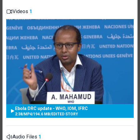
Videos
1
Ebola DRC update - WHO, IOM, IFRC
2:38
/
MP4
/
194.6 MB
/
EDITED STORY
Audio Files
1