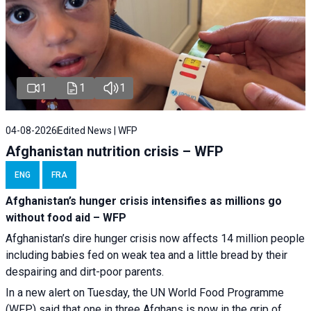
1
1
1
04-08-2026
Edited News | WFP
Afghanistan nutrition crisis – WFP
ENG
FRA
Afghanistan’s hunger crisis intensifies as millions go
without food aid – WFP
Afghanistan’s dire hunger crisis now affects 14 million people
including babies fed on weak tea and a little bread by their
despairing and dirt-poor parents.
In a new alert on Tuesday, the UN World Food Programme
(WFP) said that one in three Afghans is now in the grip of