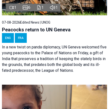
1
6
1
1
07-08-2026
Edited News | UNOG
Peacocks return to UN Geneva
ENG
FRA
In a new twist on panda diplomacy,
UN Geneva
welcomed five
young peacocks to the Palace of Nations on Friday, a gift of
India that preserves a tradition of keeping the stately birds in
the grounds, that predates both the global body and its ill-
fated predecessor, the League of Nations.