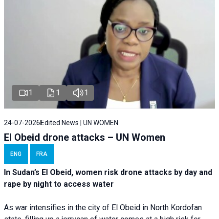
1
1
1
24-07-2026
Edited News | UN WOMEN
El Obeid drone attacks – UN Women
ENG
FRA
In Sudan’s El Obeid, women risk drone attacks by day and
rape by night to access water
As war intensifies in the city of El Obeid in North Kordofan