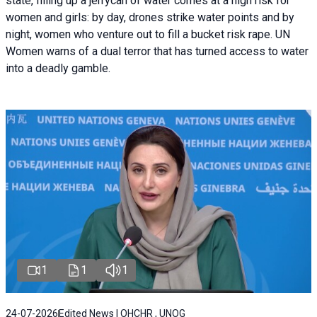
state, filling up a jerrycan of water comes at a high risk for
women and girls: by day, drones strike water points and by
night, women who venture out to fill a bucket risk rape. UN
Women warns of a dual terror that has turned access to water
into a deadly gamble.
1
1
1
24-07-2026
Edited News | OHCHR , UNOG