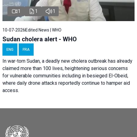
1
1
1
10-07-2026
Edited News | WHO
Sudan cholera alert - WHO
ENG
FRA
In war-torn Sudan, a deadly new cholera outbreak has already
claimed more than 100 lives, heightening serious concerns
for vulnerable communities including in besieged El-Obeid,
where daily drone attacks reportedly continue to hamper aid
access.