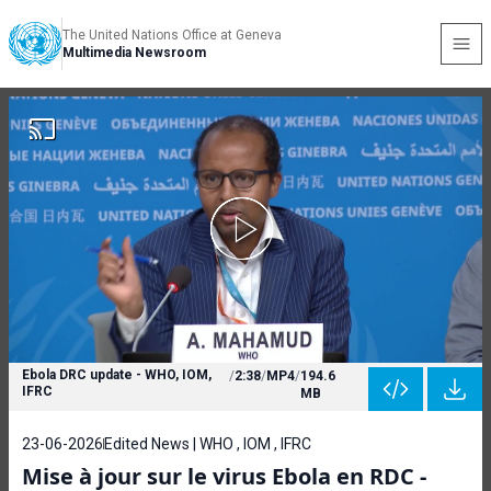
The United Nations Office at Geneva
Multimedia Newsroom
Ebola DRC update - WHO, IOM,
/
2:38
/
MP4
/
194.6
IFRC
MB
23-06-2026
Edited News | WHO , IOM , IFRC
Mise à jour sur le virus Ebola en RDC -