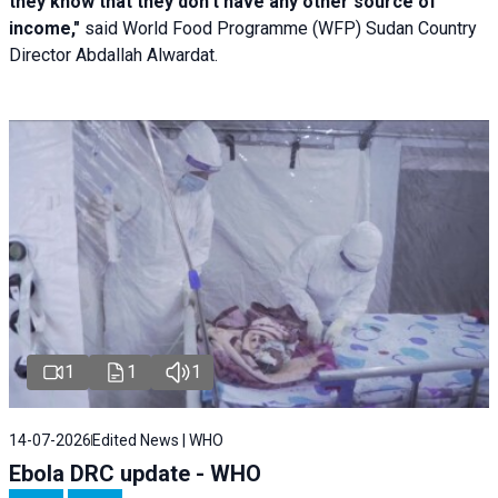
they know that they don't have any other source of
income,"
said World Food Programme (WFP) Sudan Country
Director Abdallah Alwardat.
1
1
1
14-07-2026
Edited News | WHO
Ebola DRC update - WHO