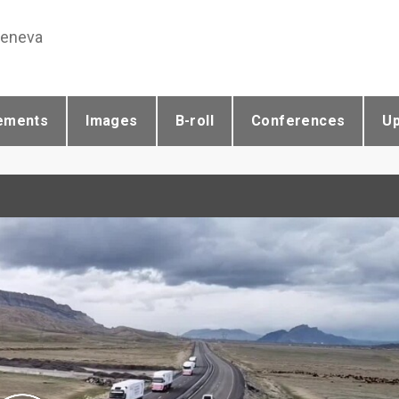
Geneva
ements
Images
B-roll
Conferences
U