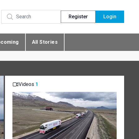
Register
Login
pcoming
All Stories
Videos
1