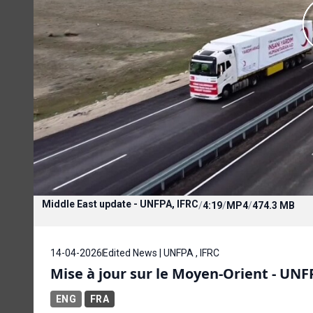
Middle East update - UNFPA, IFRC
/
4:19
/
MP4
/
474.3 MB
14-04-2026
Edited News | UNFPA , IFRC
Mise à jour sur le Moyen-Orient - UNF
ENG
FRA