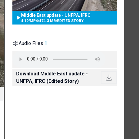
Middle East update - UNFPA, IFRC
4:19
/
MP4
/
474.3 MB
/
EDITED STORY
Audio Files
1
Download Middle East update -
UNFPA, IFRC (Edited Story)