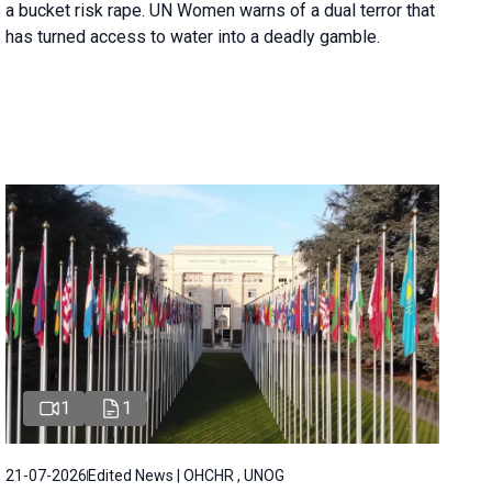
a bucket risk rape. UN Women warns of a dual terror that
has turned access to water into a deadly gamble.
1
1
21-07-2026
Edited News | OHCHR , UNOG