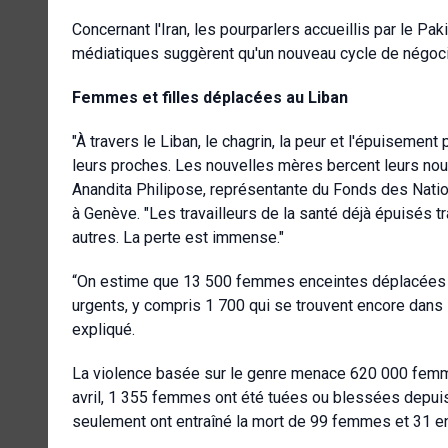
Concernant l'Iran, les pourparlers accueillis par le P
médiatiques suggèrent qu'un nouveau cycle de négociatio
Femmes et filles déplacées au Liban
"À travers le Liban, le chagrin, la peur et l'épuisemen
leurs proches. Les nouvelles mères bercent leurs nouve
Anandita Philipose, représentante du Fonds des Natio
à Genève. "Les travailleurs de la santé déjà épuisés t
autres. La perte est immense."
“On estime que 13 500 femmes enceintes déplacées o
urgents, y compris 1 700 qui se trouvent encore dans 
expliqué.
La violence basée sur le genre menace 620 000 femmes 
avril, 1 355 femmes ont été tuées ou blessées depuis 
seulement ont entraîné la mort de 99 femmes et 31 en