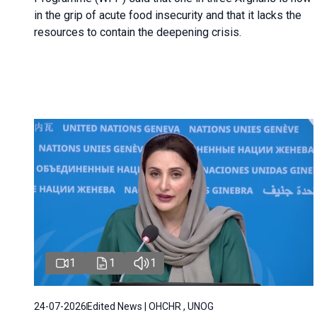
in the grip of acute food insecurity and that it lacks the
resources to contain the deepening crisis.
1
1
1
24-07-2026
Edited News | OHCHR , UNOG