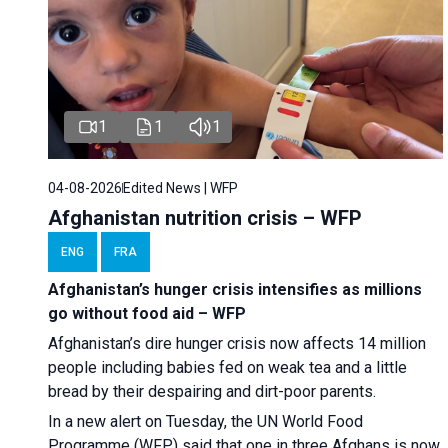
1
1
1
04-08-2026
Edited News | WFP
Afghanistan nutrition crisis – WFP
ENG
FRA
Afghanistan’s hunger crisis intensifies as millions
go without food aid – WFP
Afghanistan’s dire hunger crisis now affects 14 million
people including babies fed on weak tea and a little
bread by their despairing and dirt-poor parents.
In a new alert on Tuesday, the UN World Food
Programme (WFP) said that one in three Afghans is now