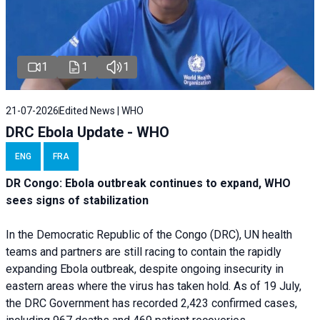
1
1
1
21-07-2026
Edited News | WHO
DRC Ebola Update - WHO
ENG
FRA
DR Congo: Ebola outbreak continues to expand, WHO
sees signs of stabilization
In the Democratic Republic of the Congo (DRC), UN health
teams and partners are still racing to contain the rapidly
expanding Ebola outbreak, despite ongoing insecurity in
eastern areas where the virus has taken hold. As of 19 July,
the DRC Government has recorded 2,423 confirmed cases,