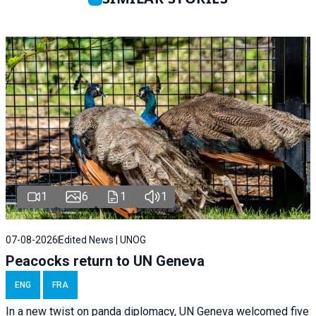
1
6
1
1
07-08-2026
Edited News | UNOG
Peacocks return to UN Geneva
ENG
FRA
In a new twist on panda diplomacy,
UN Geneva
welcomed five