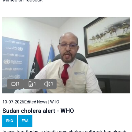
1
1
1
10-07-2026
Edited News | WHO
Sudan cholera alert - WHO
ENG
FRA
In war-torn Sudan, a deadly new cholera outbreak has already