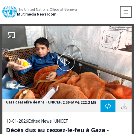
The United Nations Office at Geneva
Multimedia Newsroom
Gaza ceasefire deaths - UNICEF
/
2:59
/
MP4
/
222.2 MB
13-01-2026
Edited News | UNICEF
Décès dus au cessez-le-feu à Gaza -