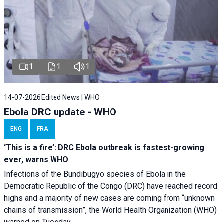
1
1
1
14-07-2026
Edited News | WHO
Ebola DRC update - WHO
ENG
FRA
‘This is a fire’: DRC Ebola outbreak is fastest-growing
ever, warns WHO
Infections of the Bundibugyo species of Ebola in the
Democratic Republic of the Congo (DRC) have reached record
highs and a majority of new cases are coming from “unknown
chains of transmission”, the World Health Organization (WHO)
warned on Tuesday.