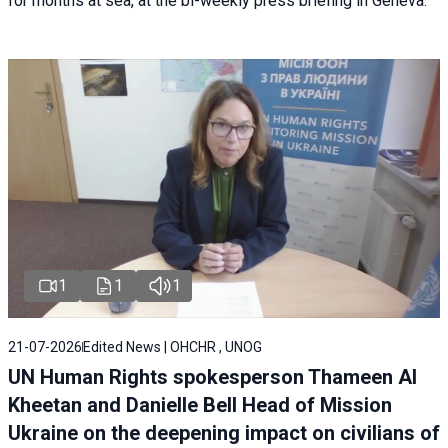
for months at sea, at the bi-weekly press briefing in Geneva.
1
1
1
21-07-2026
Edited News | OHCHR , UNOG
UN Human Rights spokesperson Thameen Al
Kheetan and Danielle Bell Head of Mission
Ukraine on the deepening impact on civilians of