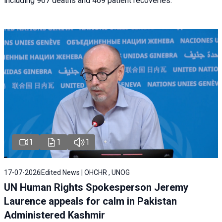
including 967 deaths and 469 patient recoveries.
1
1
1
17-07-2026
Edited News | OHCHR , UNOG
UN Human Rights Spokesperson Jeremy
Laurence appeals for calm in Pakistan
Administered Kashmir