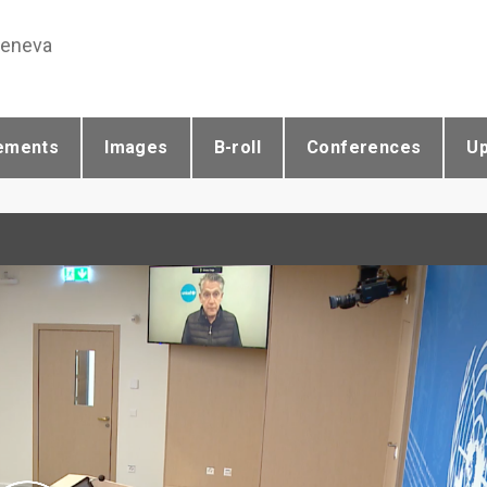
Geneva
ements
Images
B-roll
Conferences
U