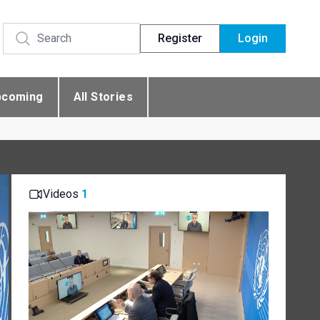
Register
Login
pcoming
All Stories
Videos
1