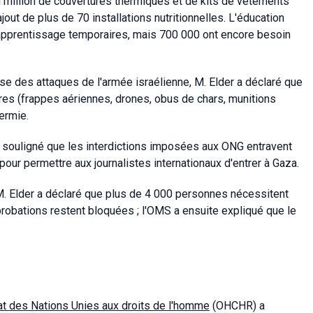
n million de couvertures thermiques et de kits de vêtements
jout de plus de 70 installations nutritionnelles. L'éducation
'apprentissage temporaires, mais 700 000 ont encore besoin
ause des attaques de l'armée israélienne, M. Elder a déclaré que
res (frappes aériennes, drones, obus de chars, munitions
ermie.
 a souligné que les interdictions imposées aux ONG entravent
 pour permettre aux journalistes internationaux d'entrer à Gaza.
M. Elder a déclaré que plus de 4 000 personnes nécessitent
robations restent bloquées ; l'OMS a ensuite expliqué que le
t des Nations Unies aux droits de l'homme
(OHCHR) a