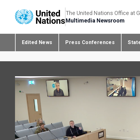
The United Nations Office at 
Multimedia Newsroom
Edited News
Press Conferences
Stat