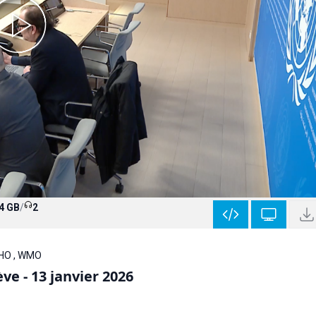
4 GB
/
2
WHO , WMO
e - 13 janvier 2026