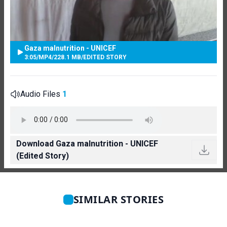
Gaza malnutrition - UNICEF
3:05
/
MP4
/
228.1 MB
/
EDITED STORY
Audio Files
1
Download Gaza malnutrition - UNICEF
(Edited Story)
SIMILAR STORIES