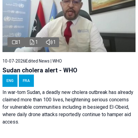
1
1
1
10-07-2026
Edited News | WHO
Sudan cholera alert - WHO
ENG
FRA
In war-torn Sudan, a deadly new cholera outbreak has already
claimed more than 100 lives, heightening serious concerns
for vulnerable communities including in besieged El-Obeid,
where daily drone attacks reportedly continue to hamper aid
access.