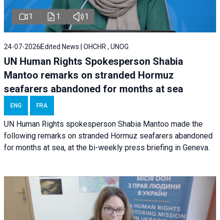
1
1
1
24-07-2026
Edited News | OHCHR , UNOG
UN Human Rights Spokesperson Shabia
Mantoo remarks on stranded Hormuz
seafarers abandoned for months at sea
ENG
FRA
UN Human Rights spokesperson Shabia Mantoo made the
following remarks on stranded Hormuz seafarers abandoned
for months at sea, at the bi-weekly press briefing in Geneva.