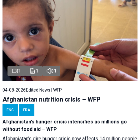
1
1
1
04-08-2026
Edited News | WFP
Afghanistan nutrition crisis – WFP
ENG
FRA
Afghanistan’s hunger crisis intensifies as millions go
without food aid – WFP
Afghanistan’s dire hunger crisis now affects 14 million people