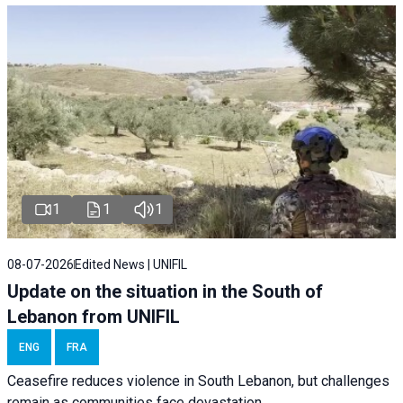
1
1
1
08-07-2026
Edited News | UNIFIL
Update on the situation in the South of
Lebanon from UNIFIL
ENG
FRA
Ceasefire reduces violence in South Lebanon, but challenges
remain as communities face devastation.