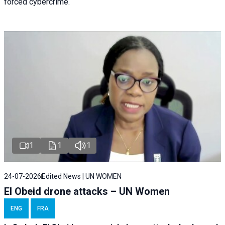
forced cybercrime.
1
1
1
24-07-2026
Edited News | UN WOMEN
El Obeid drone attacks – UN Women
ENG
FRA