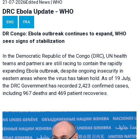
21-07-2026
Edited News | WHO
DRC Ebola Update - WHO
ENG
FRA
DR Congo: Ebola outbreak continues to expand, WHO
sees signs of stabilization
In the Democratic Republic of the Congo (DRC), UN health
teams and partners are still racing to contain the rapidly
expanding Ebola outbreak, despite ongoing insecurity in
eastern areas where the virus has taken hold. As of 19 July,
the DRC Government has recorded 2,423 confirmed cases,
including 967 deaths and 469 patient recoveries.